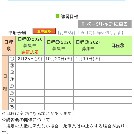
講習日程
甲府会場
【お申込は１カ月前に締め切ります】
日程①
2026
日程
日程②
2026
日程③
2027
募集中
日程④
順
募集中
募集中
開講決定
①
8月25日(火)
10月20日(火)
1月19日(火)
②
③
日
④
⑤
程
⑥
⑦
⑧
※日程は変更になる場合があります。
※講習会の開催について
・規定の人数に満たない場合、延期又は中止をする場合がありま
す。