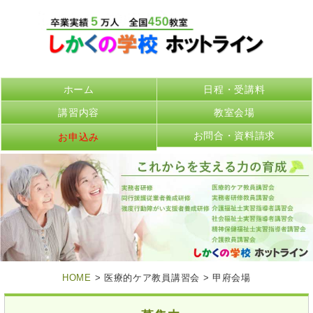
ホーム
日程・受講料
講習内容
教室会場
お問合・資料請求
お申込み
HOME
> 医療的ケア教員講習会 > 甲府会場