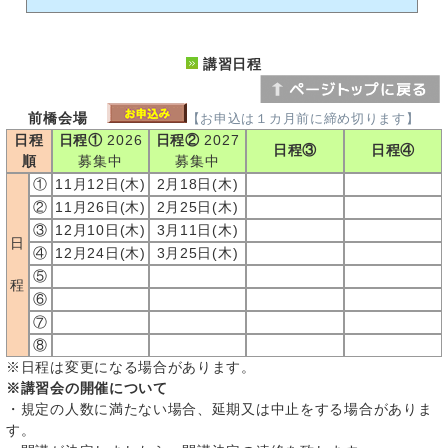
講習日程
前橋会場
【お申込は１カ月前に締め切ります】
日程
日程①
2026
日程②
2027
日程③
日程④
順
募集中
募集中
①
11月12日(木)
2月18日(木)
②
11月26日(木)
2月25日(木)
③
12月10日(木)
3月11日(木)
日
④
12月24日(木)
3月25日(木)
⑤
程
⑥
⑦
⑧
※日程は変更になる場合があります。
※講習会の開催について
・規定の人数に満たない場合、延期又は中止をする場合がありま
す。