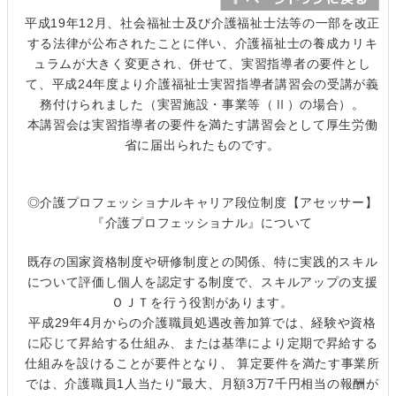
平成19年12月、社会福祉士及び介護福祉士法等の一部を改正
する法律が公布されたことに伴い、介護福祉士の養成カリキ
ュラムが大きく変更され、併せて、実習指導者の要件とし
て、平成24年度より介護福祉士実習指導者講習会の受講が義
務付けられました（実習施設・事業等（Ⅱ）の場合）。
本講習会は実習指導者の要件を満たす講習会として厚生労働
省に届出られたものです。
◎介護プロフェッショナルキャリア段位制度【アセッサー】
『介護プロフェッショナル』について
既存の国家資格制度や研修制度との関係、特に実践的スキル
について評価し個人を認定する制度で、スキルアップの支援
ＯＪＴを行う役割があります。
平成29年4月からの介護職員処遇改善加算では、経験や資格
に応じて昇給する仕組み、または基準により定期で昇給する
仕組みを設けることが要件となり、 算定要件を満たす事業所
では、介護職員1人当たり"最大、月額3万7千円相当の報酬が