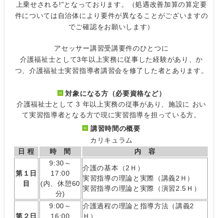
上乗せされる!"となっております。（処遇改善加算の算定要
件については自治体により要件が異なることがございますの
でご確認をお願いします）
アセッサー講習受講要件のひとつに
介護福祉士として3年以上実務に従事した経験があり、か
つ、介護福祉士実習指導者講習会を修了した者とあります。
対象になる方（必要資格など）
介護福祉士として 3 年以上実務の従事があり、施設に おい
て実習指導者となる方で現に実習指導を担っている方。
講習時間の概要
カリキュラム
日 程
時 間
内 容
9:30～
介護の基本（2Ｈ）
第１日
17:00
実習指導の理論と実際（講義2Ｈ）
目
(内、休憩60
実習指導の理論と実際（演習2.5Ｈ）
分)
9:00～
介護過程の理論と指導方法（講義2
第２日
16:00
Ｈ）