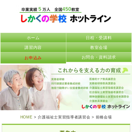
ホーム
日程・受講料
講習内容
教室会場
お問合・資料請求
お申込み
HOME
> 介護福祉士実習指導者講習会 > 前橋会場