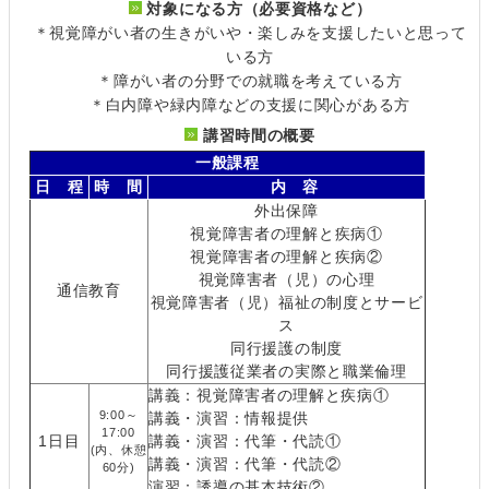
対象になる方（必要資格など）
＊視覚障がい者の生きがいや・楽しみを支援したいと思って
いる方
＊障がい者の分野での就職を考えている方
＊白内障や緑内障などの支援に関心がある方
講習時間の概要
一般課程
日 程
時 間
内 容
外出保障
視覚障害者の理解と疾病①
視覚障害者の理解と疾病②
視覚障害者（児）の心理
通信教育
視覚障害者（児）福祉の制度とサービ
ス
同行援護の制度
同行援護従業者の実際と職業倫理
講義：視覚障害者の理解と疾病①
9:00～
講義・演習：情報提供
17:00
1日目
講義・演習：代筆・代読①
(内、休憩
講義・演習：代筆・代読②
60分)
演習：誘導の基本技術②