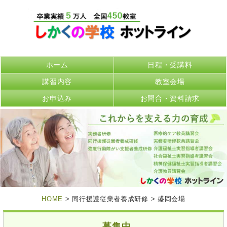
ホーム
日程・受講料
講習内容
教室会場
お申込み
お問合・資料請求
HOME
> 同行援護従業者養成研修 > 盛岡会場
募集中