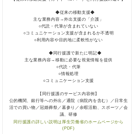
◆従来の移動支援◆
主な業務内容→外出支援の「介護」
○代読・代筆が含まれていない
○コミュニケーション支援が含まれるか不透明
○利用内容や目的地に柔軟性がない
◆同行援護で新たに明記◆
主な業務内容→移動に必要な視覚情報を提供
○代読・代筆
○情報処理
○コミュニケーション支援
【同行援護のサービス内容例】
公的機関、銀行等への外出／通院（病院内を含む）／日常生
活での買い物／冠婚葬祭／墓参り／余暇活動、スポーツ／会
議、研修
同行援護の詳しい説明は厚生労働省のホームページから
(PDF)