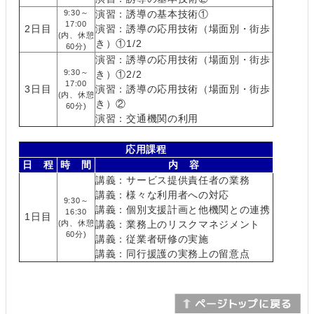
9:30～
演習：誘導の基本技術①
17:00
2日目
演習：誘導の応用技術（場面別・街歩
(内、休憩
き）①1/2
60分)
演習：誘導の応用技術（場面別・街歩
9:30～
き）①2/2
17:00
3日目
演習：誘導の応用技術（場面別・街歩
(内、休憩
き）②
60分)
演習：交通機関の利用
応用課程
日 程
時 間
内 容
講義：サービス提供責任者の業務
講義：様々な利用者への対応
9:30～
講義：個別支援計画と他機関との連携
16:30
1日目
(内、休憩
講義：業務上のリスクマネジメント
60分)
講義：従業者研修の実施
講義：同行援護の実務上の留意点