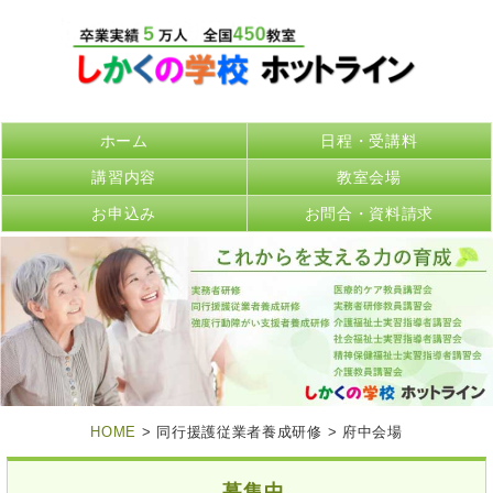
ホーム
日程・受講料
講習内容
教室会場
お申込み
お問合・資料請求
HOME
> 同行援護従業者養成研修 > 府中会場
募集中