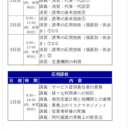
1日目
講義・演習：代筆・代読①
(内、休憩
講義・演習：代筆・代読②
60分)
演習：誘導の基本技術②
9:30～
演習：誘導の基本技術①
17:00
2日目
演習：誘導の応用技術（場面別・街歩
(内、休憩
き）①1/2
60分)
演習：誘導の応用技術（場面別・街歩
9:30～
き）①2/2
17:00
3日目
演習：誘導の応用技術（場面別・街歩
(内、休憩
き）②
60分)
演習：交通機関の利用
応用課程
日 程
時 間
内 容
講義：サービス提供責任者の業務
講義：様々な利用者への対応
9:30～
講義：個別支援計画と他機関との連携
16:30
1日目
(内、休憩
講義：業務上のリスクマネジメント
60分)
講義：従業者研修の実施
講義：同行援護の実務上の留意点