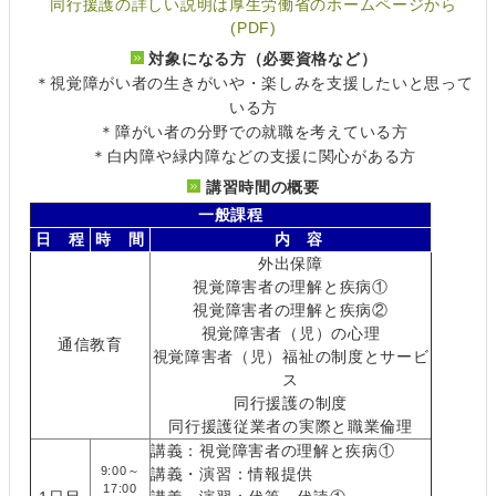
同行援護の詳しい説明は厚生労働省のホームページから
(PDF)
対象になる方（必要資格など）
＊視覚障がい者の生きがいや・楽しみを支援したいと思って
いる方
＊障がい者の分野での就職を考えている方
＊白内障や緑内障などの支援に関心がある方
講習時間の概要
一般課程
日 程
時 間
内 容
外出保障
視覚障害者の理解と疾病①
視覚障害者の理解と疾病②
視覚障害者（児）の心理
通信教育
視覚障害者（児）福祉の制度とサービ
ス
同行援護の制度
同行援護従業者の実際と職業倫理
講義：視覚障害者の理解と疾病①
9:00～
講義・演習：情報提供
17:00