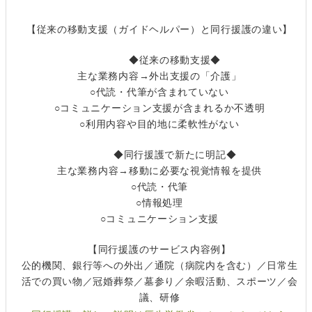
【従来の移動支援（ガイドヘルパー）と同行援護の違い】
◆従来の移動支援◆
主な業務内容→外出支援の「介護」
○代読・代筆が含まれていない
○コミュニケーション支援が含まれるか不透明
○利用内容や目的地に柔軟性がない
◆同行援護で新たに明記◆
主な業務内容→移動に必要な視覚情報を提供
○代読・代筆
○情報処理
○コミュニケーション支援
【同行援護のサービス内容例】
公的機関、銀行等への外出／通院（病院内を含む）／日常生
活での買い物／冠婚葬祭／墓参り／余暇活動、スポーツ／会
議、研修