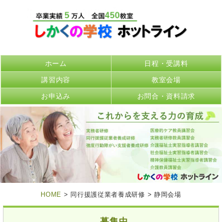
ホーム
日程・受講料
講習内容
教室会場
お申込み
お問合・資料請求
HOME
> 同行援護従業者養成研修 > 静岡会場
募集中