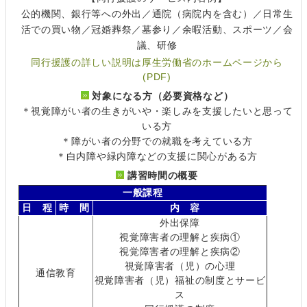
公的機関、銀行等への外出／通院（病院内を含む）／日常生
活での買い物／冠婚葬祭／墓参り／余暇活動、スポーツ／会
議、研修
同行援護の詳しい説明は厚生労働省のホームページから
(PDF)
対象になる方（必要資格など）
＊視覚障がい者の生きがいや・楽しみを支援したいと思って
いる方
＊障がい者の分野での就職を考えている方
＊白内障や緑内障などの支援に関心がある方
講習時間の概要
一般課程
日 程
時 間
内 容
外出保障
視覚障害者の理解と疾病①
視覚障害者の理解と疾病②
視覚障害者（児）の心理
通信教育
視覚障害者（児）福祉の制度とサービ
ス