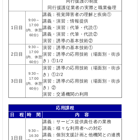
同行援護の制度
同行援護従業者の実際と職業倫理
講義：視覚障害者の理解と疾病①
9:00～
講義・演習：情報提供
17:00
1日目
講義・演習：代筆・代読①
(内、休憩
講義・演習：代筆・代読②
60分)
演習：誘導の基本技術②
9:30～
演習：誘導の基本技術①
17:00
2日目
演習：誘導の応用技術（場面別・街歩
(内、休憩
き）①1/2
60分)
演習：誘導の応用技術（場面別・街歩
9:30～
き）①2/2
17:00
3日目
演習：誘導の応用技術（場面別・街歩
(内、休憩
き）②
60分)
演習：交通機関の利用
応用課程
日 程
時 間
内 容
講義：サービス提供責任者の業務
講義：様々な利用者への対応
9:30～
講義：個別支援計画と他機関との連携
16:30
1日目