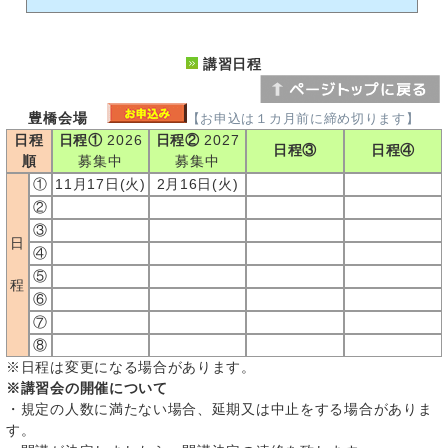
講習日程
豊橋会場
【お申込は１カ月前に締め切ります】
日程
日程①
2026
日程②
2027
日程③
日程④
順
募集中
募集中
①
11月17日(火)
2月16日(火)
②
③
日
④
⑤
程
⑥
⑦
⑧
※日程は変更になる場合があります。
※講習会の開催について
・規定の人数に満たない場合、延期又は中止をする場合がありま
す。