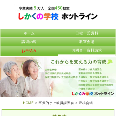
ホーム
日程・受講料
講習内容
教室会場
お問合・資料請求
お申込み
HOME
> 医療的ケア教員講習会 > 豊橋会場