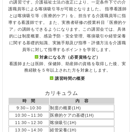
の講習です。介護福祉士法の改正により、一定条件下での介
護職員等による喀痰吸引等が可能となりました。 指導看護師
とは喀痰吸引等（医療的ケア）を、担当する介護職員等に指
導する看護師です。 また、実務者研修の授業科目「医療的ケ
ア」の講師もできるようになります。この講習会では、具体
的には制度概要、感染予防・安全管理、喀痰吸引や経管栄養
に関する基礎的知識、実施手順及び指導・評価方法を介護職
員等に対して指導するポイントを学習します。
対象になる方（必要資格など）
看護師または医師、保健師、助産師の資格を取得した後、実
務経験を５年以上された方を対象とします。
講習時間の概要
カリキュラム
時 間
内 容
9:30～10:30
制度の概要(1H)
10:30～11:30
医療的ケアの基礎(1H)
11:30～12:30
喀痰吸引(1H)
13:30～14:30
経管栄養(1H)