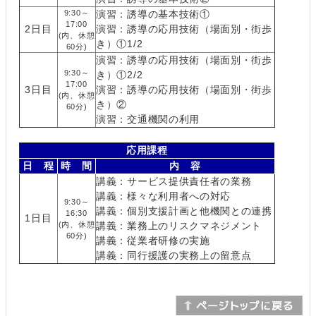
9:30～
演習：誘導の基本技術①
17:00
2日目
演習：誘導の応用技術（場面別・街歩
(内、休憩
き）①1/2
60分)
演習：誘導の応用技術（場面別・街歩
9:30～
き）①2/2
17:00
3日目
演習：誘導の応用技術（場面別・街歩
(内、休憩
き）②
60分)
演習：交通機関の利用
応用課程
日 程
時 間
内 容
講義：サービス提供責任者の業務
講義：様々な利用者への対応
9:30～
講義：個別支援計画と他機関との連携
16:30
1日目
(内、休憩
講義：業務上のリスクマネジメント
60分)
講義：従業者研修の実施
講義：同行援護の実務上の留意点