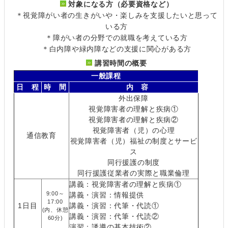
対象になる方（必要資格など）
＊視覚障がい者の生きがいや・楽しみを支援したいと思って
いる方
＊障がい者の分野での就職を考えている方
＊白内障や緑内障などの支援に関心がある方
講習時間の概要
一般課程
日 程
時 間
内 容
外出保障
視覚障害者の理解と疾病①
視覚障害者の理解と疾病②
視覚障害者（児）の心理
通信教育
視覚障害者（児）福祉の制度とサービ
ス
同行援護の制度
同行援護従業者の実際と職業倫理
講義：視覚障害者の理解と疾病①
9:00～
講義・演習：情報提供
17:00
1日目
講義・演習：代筆・代読①
(内、休憩
講義・演習：代筆・代読②
60分)
演習：誘導の基本技術②