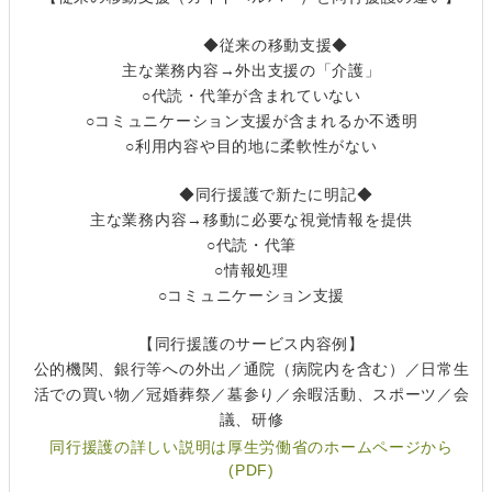
◆従来の移動支援◆
主な業務内容→外出支援の「介護」
○代読・代筆が含まれていない
○コミュニケーション支援が含まれるか不透明
○利用内容や目的地に柔軟性がない
◆同行援護で新たに明記◆
主な業務内容→移動に必要な視覚情報を提供
○代読・代筆
○情報処理
○コミュニケーション支援
【同行援護のサービス内容例】
公的機関、銀行等への外出／通院（病院内を含む）／日常生
活での買い物／冠婚葬祭／墓参り／余暇活動、スポーツ／会
議、研修
同行援護の詳しい説明は厚生労働省のホームページから
(PDF)