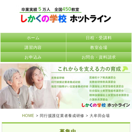
ホーム
日程・受講料
講習内容
教室会場
お申込み
お問合・資料請求
HOME
> 同行援護従業者養成研修 > 大牟田会場
募集中