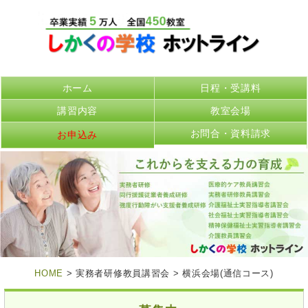
ホーム
日程・受講料
講習内容
教室会場
お問合・資料請求
お申込み
HOME
> 実務者研修教員講習会 > 横浜会場(通信コース)