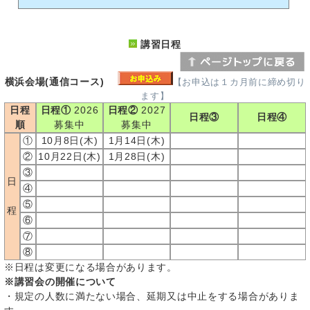
講習日程
横浜会場(通信コース)
【お申込は１カ月前に締め切り
ます】
日程
日程①
2026
日程②
2027
日程③
日程④
順
募集中
募集中
①
10月8日(木)
1月14日(木)
②
10月22日(木)
1月28日(木)
③
日
④
⑤
程
⑥
⑦
⑧
※日程は変更になる場合があります。
※講習会の開催について
・規定の人数に満たない場合、延期又は中止をする場合がありま