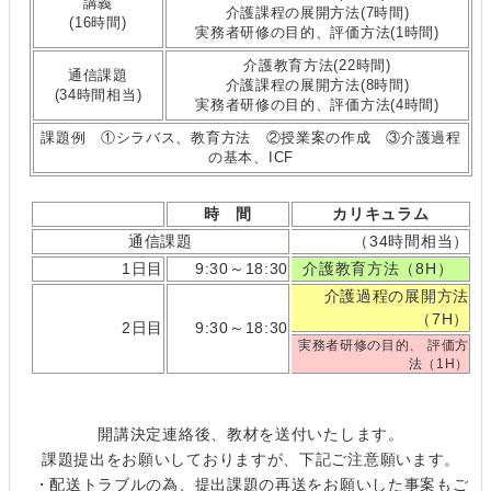
講義
介護課程の展開方法(7時間)
(16時間)
実務者研修の目的、評価方法(1時間)
介護教育方法(22時間)
通信課題
介護課程の展開方法(8時間)
(34時間相当)
実務者研修の目的、評価方法(4時間)
課題例 ①シラバス、教育方法 ②授業案の作成 ③介護過程
の基本、ICF
時 間
カリキュラム
通信課題
（34時間相当）
1日目
9:30～18:30
介護教育方法（8H）
介護過程の展開方法
（7H）
2日目
9:30～18:30
実務者研修の目的、 評価方
法（1H）
開講決定連絡後、教材を送付いたします。
課題提出をお願いしておりますが、下記ご注意願います。
・配送トラブルの為、提出課題の再送をお願いした事案もご