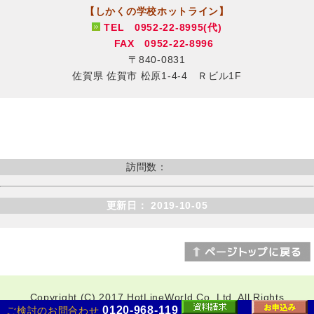
【しかくの学校ホットライン】
TEL 0952-22-8995(代)
FAX 0952-22-8996
〒840-0831
佐賀県 佐賀市 松原1-4-4 Ｒビル1F
訪問数：
更新日： 2019-10-05
Copyright (C) 2017 HotLineWorld Co.,Ltd. All Rights
0120-968-119
ご検討のお問合わせ
Reserved. design remake by
hidejii