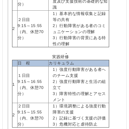
度及び支援技術の基礎的な知
分）
識
1）基本的な情報収集と記録
２日目
等の共有
9:15～15:55
2）行動障害がある者のコミ
2
（内、休憩70
ュニケーションの理解
分）
3）行動障害の背景にある特
性の理解
実践研修
日 程
カリキュラム
1）強度行動障害がある者へ
１日目
のチーム支援
9:15～16:55
2）強度行動障害と生活の組
1
（内、休憩70
立て
分）
3）障害特性の理解とアセス
メント
２日目
1）環境調整による強度行動
9:15～15:55
障害の支援
2
（内、休憩70
2）記録に基づく支援の評価
分）
3）危機対応と虐待防止