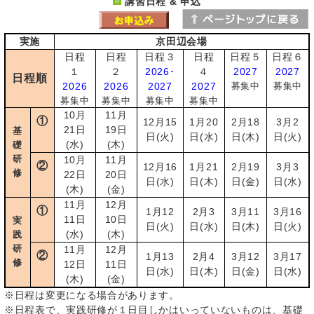
講習日程 & 申込
実施
京田辺会場
日程
日程
日程３
日程
日程５
日程６
１
２
2026･
４
2027
2027
日程順
2026
2026
2027
2027
募集中
募集中
募集中
募集中
募集中
募集中
10月
11月
①
12月15
1月20
2月18
3月2
21日
19日
基
日(火)
日(水)
日(木)
日(火)
(水)
(木)
礎
研
10月
11月
②
12月16
1月21
2月19
3月3
修
22日
20日
日(水)
日(木)
日(金)
日(水)
(木)
(金)
11月
12月
①
1月12
2月3
3月11
3月16
11日
10日
実
日(火)
日(水)
日(木)
日(火)
(水)
(木)
践
研
11月
12月
②
1月13
2月4
3月12
3月17
修
12日
11日
日(水)
日(木)
日(金)
日(水)
(木)
(金)
※日程は変更になる場合があります。
※日程表で、実践研修が１日目しかはいっていないものは、基礎