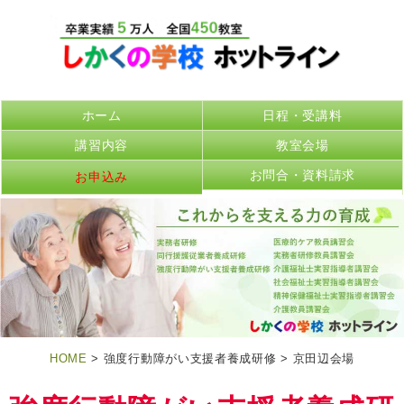
ホーム
日程・受講料
講習内容
教室会場
お問合・資料請求
お申込み
HOME
> 強度行動障がい支援者養成研修 > 京田辺会場