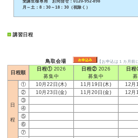
受講生様専用 お問合せ：0120-952-898
月～土：8：30～18：30（祝除く）
講習日程
鳥取会場
【お申込は１カ月前
日程①
2026
日程②
2026
日程
日程順
募集中
募集中
①
10月22日(木)
11月19日(木)
12月
②
10月23日(金)
11月20日(金)
12月
③
日
④
⑤
程
⑥
⑦