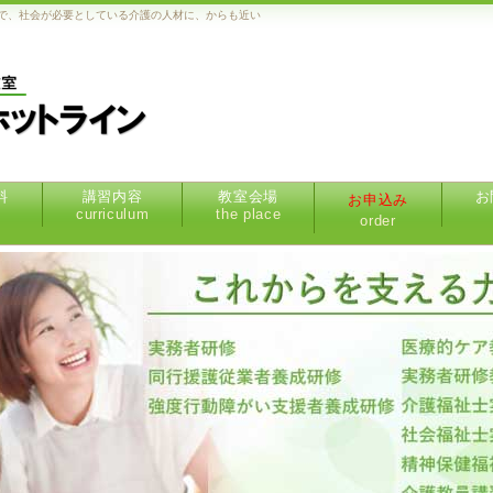
で、社会が必要としている介護の人材に、からも近い
料
講習内容
教室会場
お
お申込み
curriculum
the place
order