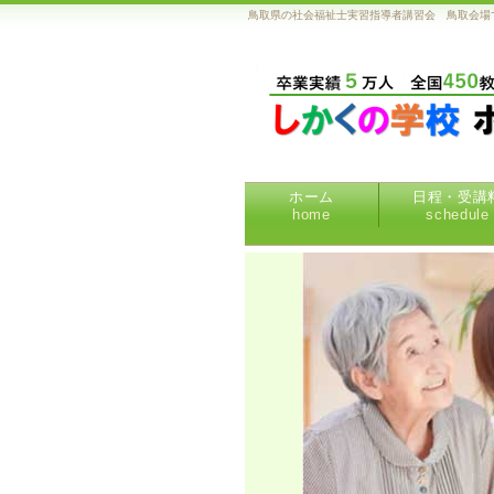
鳥取県の社会福祉士実習指導者講習会 鳥取会場
ホーム
日程・受講
home
schedule