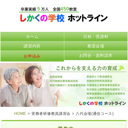
ホーム
日程・受講料
講習内容
教室会場
お問合・資料請求
お申込み
HOME
> 実務者研修教員講習会 > 八代会場(通信コース)