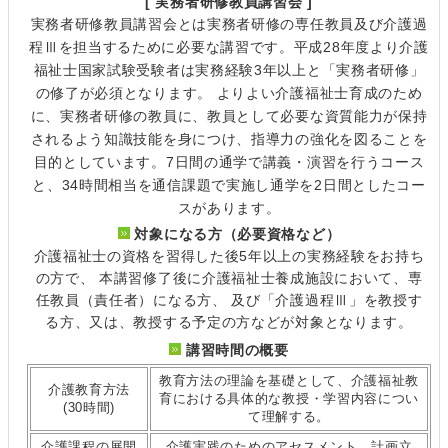
[ 実務者研修教員講習会 ]
実務者研修教員講習会とは実務者研修の専任教員及び介護過
程Ⅲを担当するために必要な講習です。平成28年度より介護
福祉士国家試験受験者は実務経験3年以上と「実務者研修」
の修了が必須となります。 よりよい介護福祉士育成のため
に、実務者研修の教員に、教員として必要な資質能力が保持
されるよう知識技能を身につけ、指導力の強化を図ることを
目的としています。7日間の通学で講義・演習を行うコース
と、34時間相当を通信課題で実施し通学を2日間としたコー
スがあります。
対象になる方（必要資格など）
介護福祉士の資格を習得した後5年以上の実務経験をお持ち
の方で、 本講習修了後に介護福祉士養成施設において、専
任教員（責任者）になる方、 及び「介護過程Ⅲ」を教授す
る方、又は、教授する予定の方などが対象となります。
講習時間の概要
教育方法の理論を基礎として、介護福祉教
介護教育方法
育における具体的な教授・学習内容につい
(30時間)
て理解する。
介護課程の展開
介護実践のためのアセスメント、計画立