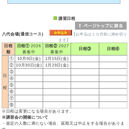
講習日程
八代会場(通信コース)
【お申込は１カ月前に締め切り
ます】
日程
日程①
2026
日程②
2027
日程③
日程④
順
募集中
募集中
①
10月9日(金)
1月15日(金)
②
10月30日(金)
1月29日(金)
③
日
④
⑤
程
⑥
⑦
⑧
※日程は変更になる場合があります。
※講習会の開催について
・規定の人数に満たない場合、延期又は中止をする場合がありま