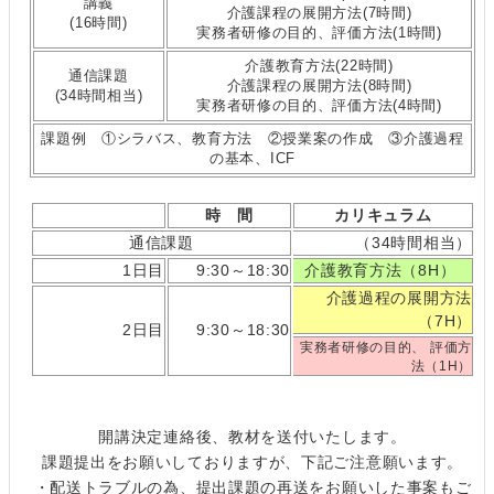
講義
介護課程の展開方法(7時間)
(16時間)
実務者研修の目的、評価方法(1時間)
介護教育方法(22時間)
通信課題
介護課程の展開方法(8時間)
(34時間相当)
実務者研修の目的、評価方法(4時間)
課題例 ①シラバス、教育方法 ②授業案の作成 ③介護過程
の基本、ICF
時 間
カリキュラム
通信課題
（34時間相当）
1日目
9:30～18:30
介護教育方法（8H）
介護過程の展開方法
（7H）
2日目
9:30～18:30
実務者研修の目的、 評価方
法（1H）
開講決定連絡後、教材を送付いたします。
課題提出をお願いしておりますが、下記ご注意願います。
・配送トラブルの為、提出課題の再送をお願いした事案もご