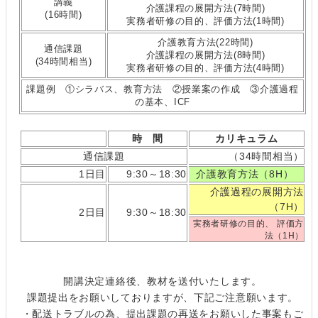
講義
介護課程の展開方法(7時間)
(16時間)
実務者研修の目的、評価方法(1時間)
介護教育方法(22時間)
通信課題
介護課程の展開方法(8時間)
(34時間相当)
実務者研修の目的、評価方法(4時間)
課題例 ①シラバス、教育方法 ②授業案の作成 ③介護過程
の基本、ICF
時 間
カリキュラム
通信課題
（34時間相当）
1日目
9:30～18:30
介護教育方法（8H）
介護過程の展開方法
（7H）
2日目
9:30～18:30
実務者研修の目的、 評価方
法（1H）
開講決定連絡後、教材を送付いたします。
課題提出をお願いしておりますが、下記ご注意願います。
・配送トラブルの為、提出課題の再送をお願いした事案もご