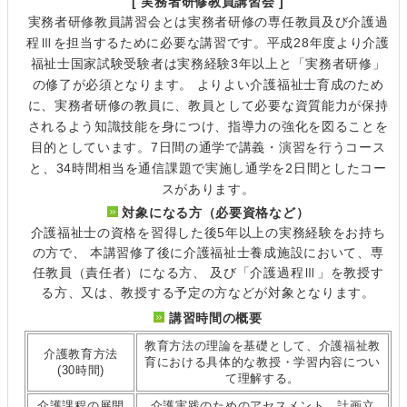
[ 実務者研修教員講習会 ]
実務者研修教員講習会とは実務者研修の専任教員及び介護過
程Ⅲを担当するために必要な講習です。平成28年度より介護
福祉士国家試験受験者は実務経験3年以上と「実務者研修」
の修了が必須となります。 よりよい介護福祉士育成のため
に、実務者研修の教員に、教員として必要な資質能力が保持
されるよう知識技能を身につけ、指導力の強化を図ることを
目的としています。7日間の通学で講義・演習を行うコース
と、34時間相当を通信課題で実施し通学を2日間としたコー
スがあります。
対象になる方（必要資格など）
介護福祉士の資格を習得した後5年以上の実務経験をお持ち
の方で、 本講習修了後に介護福祉士養成施設において、専
任教員（責任者）になる方、 及び「介護過程Ⅲ」を教授す
る方、又は、教授する予定の方などが対象となります。
講習時間の概要
教育方法の理論を基礎として、介護福祉教
介護教育方法
育における具体的な教授・学習内容につい
(30時間)
て理解する。
介護課程の展開
介護実践のためのアセスメント、計画立