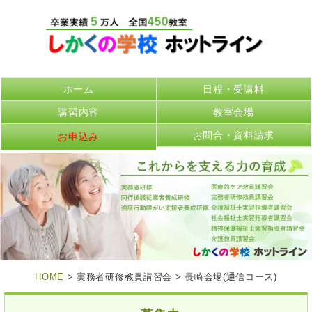
ホーム
日程・受講料
講習内容
教室会場
お問合・資料請求
お申込み
HOME
> 実務者研修教員講習会 > 長崎会場(通信コース)