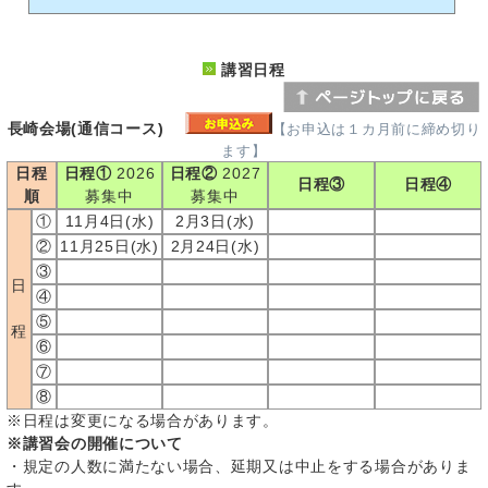
講習日程
長崎会場(通信コース)
【お申込は１カ月前に締め切り
ます】
日程
日程①
2026
日程②
2027
日程③
日程④
順
募集中
募集中
①
11月4日(水)
2月3日(水)
②
11月25日(水)
2月24日(水)
③
日
④
⑤
程
⑥
⑦
⑧
※日程は変更になる場合があります。
※講習会の開催について
・規定の人数に満たない場合、延期又は中止をする場合がありま