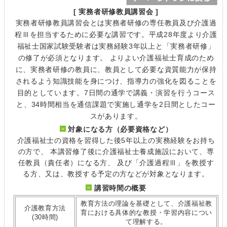
[ 実務者研修教員講習会 ]
実務者研修教員講習会とは実務者研修の専任教員及び介護過
程Ⅲを担当するために必要な講習です。平成28年度より介護
福祉士国家試験受験者は実務経験3年以上と「実務者研修」
の修了が必須となります。 よりよい介護福祉士育成のため
に、実務者研修の教員に、教員として必要な資質能力が保持
されるよう知識技能を身につけ、指導力の強化を図ることを
目的としています。7日間の通学で講義・演習を行うコース
と、34時間相当を通信課題で実施し通学を2日間としたコー
スがあります。
対象になる方（必要資格など）
介護福祉士の資格を習得した後5年以上の実務経験をお持ち
の方で、 本講習修了後に介護福祉士養成施設において、専
任教員（責任者）になる方、 及び「介護過程Ⅲ」を教授す
る方、又は、教授する予定の方などが対象となります。
講習時間の概要
教育方法の理論を基礎として、介護福祉教
介護教育方法
育における具体的な教授・学習内容につい
(30時間)
て理解する。