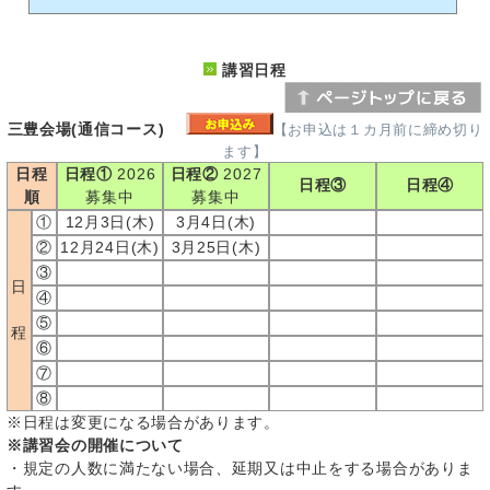
講習日程
三豊会場(通信コース)
【お申込は１カ月前に締め切り
ます】
日程
日程①
2026
日程②
2027
日程③
日程④
順
募集中
募集中
①
12月3日(木)
3月4日(木)
②
12月24日(木)
3月25日(木)
③
日
④
⑤
程
⑥
⑦
⑧
※日程は変更になる場合があります。
※講習会の開催について
・規定の人数に満たない場合、延期又は中止をする場合がありま