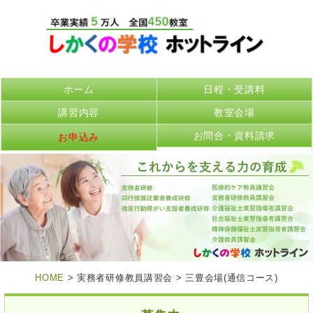
ホーム
日程・受講料
講習内容
教室会場
お問合・資料請求
お申込み
HOME
> 実務者研修教員講習会 > 三豊会場(通信コース)