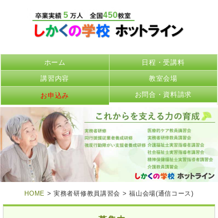
ホーム
日程・受講料
講習内容
教室会場
お問合・資料請求
お申込み
HOME
> 実務者研修教員講習会 > 福山会場(通信コース)