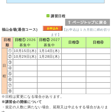
講習日程
福山会場(通信コース)
【お申込は１カ月前に締め切り
ます】
日程
日程①
2026
日程②
2027
日程③
日程④
順
募集中
募集中
①
10月15日(木)
1月14日(木)
②
10月29日(木)
1月28日(木)
③
日
④
⑤
程
⑥
⑦
⑧
※日程は変更になる場合があります。
※講習会の開催について
・規定の人数に満たない場合、延期又は中止をする場合がありま