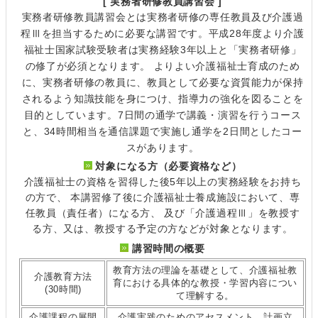
[ 実務者研修教員講習会 ]
実務者研修教員講習会とは実務者研修の専任教員及び介護過
程Ⅲを担当するために必要な講習です。平成28年度より介護
福祉士国家試験受験者は実務経験3年以上と「実務者研修」
の修了が必須となります。 よりよい介護福祉士育成のため
に、実務者研修の教員に、教員として必要な資質能力が保持
されるよう知識技能を身につけ、指導力の強化を図ることを
目的としています。7日間の通学で講義・演習を行うコース
と、34時間相当を通信課題で実施し通学を2日間としたコー
スがあります。
対象になる方（必要資格など）
介護福祉士の資格を習得した後5年以上の実務経験をお持ち
の方で、 本講習修了後に介護福祉士養成施設において、専
任教員（責任者）になる方、 及び「介護過程Ⅲ」を教授す
る方、又は、教授する予定の方などが対象となります。
講習時間の概要
教育方法の理論を基礎として、介護福祉教
介護教育方法
育における具体的な教授・学習内容につい
(30時間)
て理解する。
介護課程の展開
介護実践のためのアセスメント、計画立