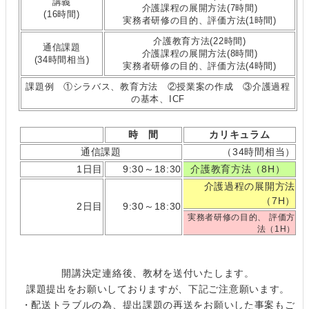
講義
介護課程の展開方法(7時間)
(16時間)
実務者研修の目的、評価方法(1時間)
介護教育方法(22時間)
通信課題
介護課程の展開方法(8時間)
(34時間相当)
実務者研修の目的、評価方法(4時間)
課題例 ①シラバス、教育方法 ②授業案の作成 ③介護過程
の基本、ICF
時 間
カリキュラム
通信課題
（34時間相当）
1日目
9:30～18:30
介護教育方法（8H）
介護過程の展開方法
（7H）
2日目
9:30～18:30
実務者研修の目的、 評価方
法（1H）
開講決定連絡後、教材を送付いたします。
課題提出をお願いしておりますが、下記ご注意願います。
・配送トラブルの為、提出課題の再送をお願いした事案もご