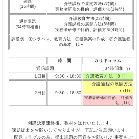
講義
介護課程の展開方法(7時間)
(16時間)
実務者研修の目的、評価方法(1時間)
介護教育方法(22時間)
通信課題
介護課程の展開方法(8時間)
(34時間相当)
実務者研修の目的、評価方法(4時間)
課題例 ①シラバス、教育方法 ②授業案の作成 ③介護過程
の基本、ICF
時 間
カリキュラム
通信課題
（34時間相当）
1日目
9:30～18:30
介護教育方法（8H）
介護過程の展開方法
（7H）
2日目
9:30～18:30
実務者研修の目的、 評価方
法（1H）
開講決定連絡後、教材を送付いたします。
課題提出をお願いしておりますが、下記ご注意願います。
・配送トラブルの為、提出課題の再送をお願いした事案もご