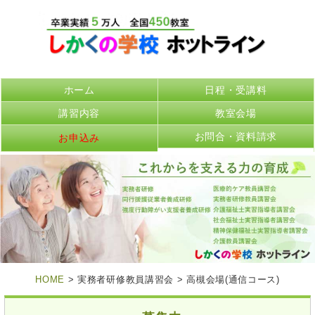
ホーム
日程・受講料
講習内容
教室会場
お問合・資料請求
お申込み
HOME
> 実務者研修教員講習会 > 高槻会場(通信コース)