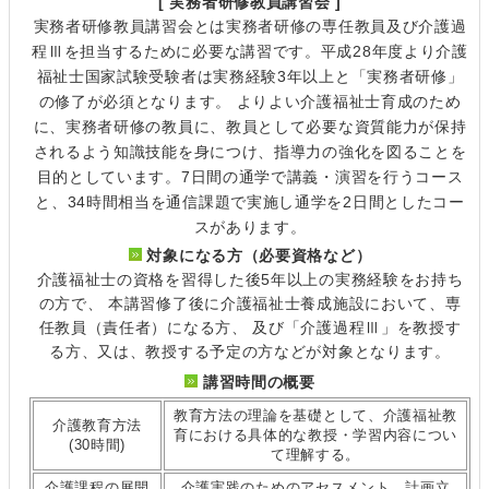
[ 実務者研修教員講習会 ]
実務者研修教員講習会とは実務者研修の専任教員及び介護過
程Ⅲを担当するために必要な講習です。平成28年度より介護
福祉士国家試験受験者は実務経験3年以上と「実務者研修」
の修了が必須となります。 よりよい介護福祉士育成のため
に、実務者研修の教員に、教員として必要な資質能力が保持
されるよう知識技能を身につけ、指導力の強化を図ることを
目的としています。7日間の通学で講義・演習を行うコース
と、34時間相当を通信課題で実施し通学を2日間としたコー
スがあります。
対象になる方（必要資格など）
介護福祉士の資格を習得した後5年以上の実務経験をお持ち
の方で、 本講習修了後に介護福祉士養成施設において、専
任教員（責任者）になる方、 及び「介護過程Ⅲ」を教授す
る方、又は、教授する予定の方などが対象となります。
講習時間の概要
教育方法の理論を基礎として、介護福祉教
介護教育方法
育における具体的な教授・学習内容につい
(30時間)
て理解する。
介護課程の展開
介護実践のためのアセスメント、計画立