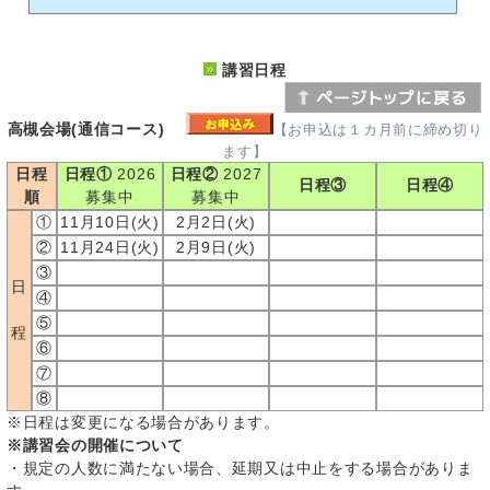
講習日程
高槻会場(通信コース)
【お申込は１カ月前に締め切り
ます】
日程
日程①
2026
日程②
2027
日程③
日程④
順
募集中
募集中
①
11月10日(火)
2月2日(火)
②
11月24日(火)
2月9日(火)
③
日
④
⑤
程
⑥
⑦
⑧
※日程は変更になる場合があります。
※講習会の開催について
・規定の人数に満たない場合、延期又は中止をする場合がありま