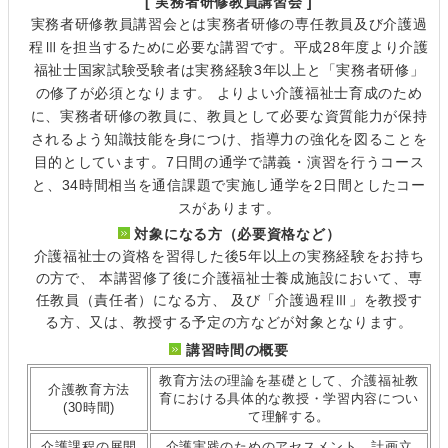
[ 実務者研修教員講習会 ]
実務者研修教員講習会とは実務者研修の専任教員及び介護過
程Ⅲを担当するために必要な講習です。平成28年度より介護
福祉士国家試験受験者は実務経験3年以上と「実務者研修」
の修了が必須となります。 よりよい介護福祉士育成のため
に、実務者研修の教員に、教員として必要な資質能力が保持
されるよう知識技能を身につけ、指導力の強化を図ることを
目的としています。7日間の通学で講義・演習を行うコース
と、34時間相当を通信課題で実施し通学を2日間としたコー
スがあります。
対象になる方（必要資格など）
介護福祉士の資格を習得した後5年以上の実務経験をお持ち
の方で、 本講習修了後に介護福祉士養成施設において、専
任教員（責任者）になる方、 及び「介護過程Ⅲ」を教授す
る方、又は、教授する予定の方などが対象となります。
講習時間の概要
教育方法の理論を基礎として、介護福祉教
介護教育方法
育における具体的な教授・学習内容につい
(30時間)
て理解する。
介護課程の展開
介護実践のためのアセスメント、計画立