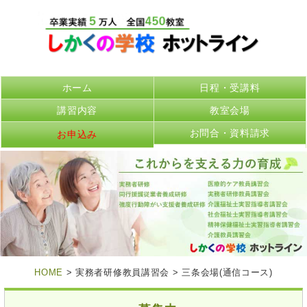
ホーム
日程・受講料
講習内容
教室会場
お問合・資料請求
お申込み
HOME
> 実務者研修教員講習会 > 三条会場(通信コース)