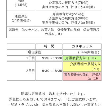
講義
介護課程の展開方法(7時間)
(16時間)
実務者研修の目的、評価方法(1時間)
介護教育方法(22時間)
通信課題
介護課程の展開方法(8時間)
(34時間相当)
実務者研修の目的、評価方法(4時間)
課題例 ①シラバス、教育方法 ②授業案の作成 ③介護過程
の基本、ICF
時 間
カリキュラム
通信課題
（34時間相当）
1日目
9:30～18:30
介護教育方法（8H）
介護過程の展開方法
（7H）
2日目
9:30～18:30
実務者研修の目的、 評価方
法（1H）
開講決定連絡後、教材を送付いたします。
課題提出をお願いしておりますが、下記ご注意願います。
・配送トラブルの為、提出課題の再送をお願いした事案もご