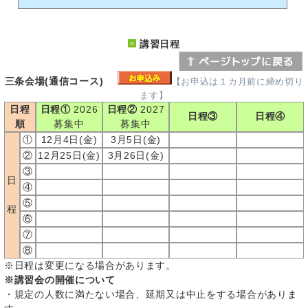
講習日程
三条会場(通信コース)
【お申込は１カ月前に締め切り
ます】
日程
日程①
2026
日程②
2027
日程③
日程④
順
募集中
募集中
①
12月4日(金)
3月5日(金)
②
12月25日(金)
3月26日(金)
③
日
④
⑤
程
⑥
⑦
⑧
※日程は変更になる場合があります。
※講習会の開催について
・規定の人数に満たない場合、延期又は中止をする場合がありま