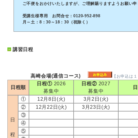
ご不便をおかけいたしますが、ご理解賜りますようお願い申
受講生様専用 お問合せ：0120-952-898
月～土：8：30～18：30（祝除く）
講習日程
高崎会場(通信コース)
【お申込は１
日程①
2026
日程②
2027
日程順
募集中
募集中
①
12月8日(火)
3月2日(火)
②
12月22日(火)
3月23日(火)
③
日
④
⑤
程