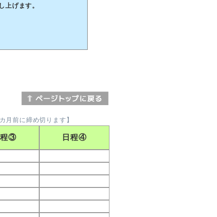
し上げます。
カ月前に締め切ります】
日程③
日程④