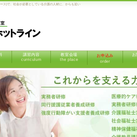
コース)で、社会が必要としている介護の人材に、からも近い
料
講習内容
教室会場
お
お申込み
curriculum
the place
order