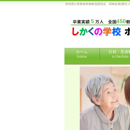
群馬県の実務者研修教員講習会 高崎会場(通信
ホーム
日程・受講
home
schedule