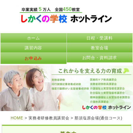
ホーム
日程・受講料
講習内容
教室会場
お問合・資料請求
お申込み
HOME
> 実務者研修教員講習会 > 那須塩原会場(通信コース)