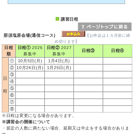
講習日程
那須塩原会場(通信コース)
【お申込は１カ月前に締
め切ります】
日程
日程①
2026
日程②
2027
日程③
日程④
順
募集中
募集中
①
10月5日(月)
1月4日(月)
②
10月26日(月)
1月25日(月)
③
日
④
⑤
程
⑥
⑦
⑧
※日程は変更になる場合があります。
※講習会の開催について
・規定の人数に満たない場合、延期又は中止をする場合がありま