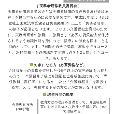
[ 実務者研修教員講習会 ]
実務者研修教員講習会とは実務者研修の専任教員及び介護過
程Ⅲを担当するために必要な講習です。平成28年度より介護
福祉士国家試験受験者は実務経験3年以上と「実務者研修」
の修了が必須となります。 よりよい介護福祉士育成のため
に、実務者研修の教員に、教員として必要な資質能力が保持
されるよう知識技能を身につけ、指導力の強化を図ることを
目的としています。7日間の通学で講義・演習を行うコース
と、34時間相当を通信課題で実施し通学を2日間としたコー
スがあります。
対象になる方（必要資格など）
介護福祉士の資格を習得した後5年以上の実務経験をお持ち
の方で、 本講習修了後に介護福祉士養成施設において、専
任教員（責任者）になる方、 及び「介護過程Ⅲ」を教授す
る方、又は、教授する予定の方などが対象となります。
講習時間の概要
教育方法の理論を基礎として、介護福祉教
介護教育方法
育における具体的な教授・学習内容につい
(30時間)
て理解する。