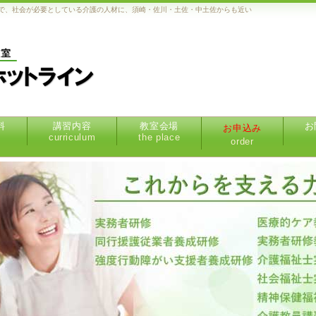
で、社会が必要としている介護の人材に、須崎・佐川・土佐・中土佐からも近い
料
講習内容
教室会場
お
お申込み
curriculum
the place
order