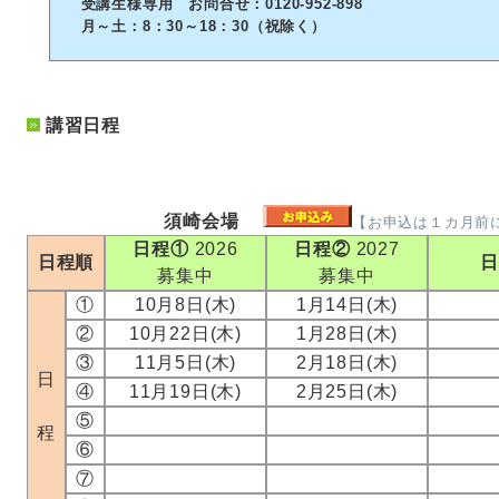
受講生様専用 お問合せ：0120-952-898
月～土：8：30～18：30（祝除く）
講習日程
須崎会場
【お申込は１カ月前
日程①
2026
日程②
2027
日程順
募集中
募集中
①
10月8日(木)
1月14日(木)
②
10月22日(木)
1月28日(木)
③
11月5日(木)
2月18日(木)
日
④
11月19日(木)
2月25日(木)
⑤
程
⑥
⑦