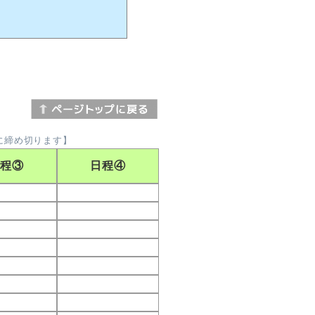
に締め切ります】
日程③
日程④