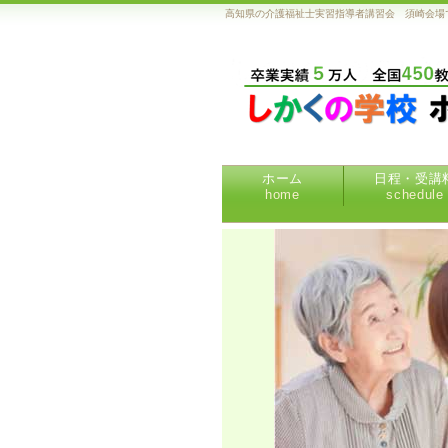
高知県の介護福祉士実習指導者講習会 須崎会場
ホーム
日程・受講
home
schedule