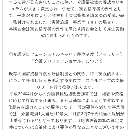
する法律が公布されたことに伴い、介護福祉士の養成カリキ
ュラムが大きく変更され、併せて、実習指導者の要件とし
て、平成24年度より介護福祉士実習指導者講習会の受講が義
務付けられました（実習施設・事業等（Ⅱ）の場合）。
本講習会は実習指導者の要件を満たす講習会として厚生労働
省に届出られたものです。
◎介護プロフェッショナルキャリア段位制度【アセッサー】
『介護プロフェッショナル』について
既存の国家資格制度や研修制度との関係、特に実践的スキル
について評価し個人を認定する制度で、スキルアップの支援
ＯＪＴを行う役割があります。
平成29年4月からの介護職員処遇改善加算では、経験や資格
に応じて昇給する仕組み、または基準により定期で昇給する
仕組みを設けることが要件となり、 算定要件を満たす事業所
では、介護職員1人当たり"最大、月額3万7千円相当の報酬が
上乗せされる!"となっております。（処遇改善加算の算定要
件については自治体により要件が異なることがございますの