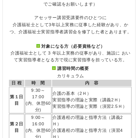
でご確認をお願いします）
アセッサー講習受講要件のひとつに
介護福祉士として3年以上実務に従事した経験があり、か
つ、介護福祉士実習指導者講習会を修了した者とあります。
対象になる方（必要資格など）
介護福祉士として 3 年以上実務の従事があり、施設に おい
て実習指導者となる方で現に実習指導を担っている方。
講習時間の概要
カリキュラム
日 程
時 間
内 容
9:30～
介護の基本（2Ｈ）
第１日
17:00
実習指導の理論と実際（講義2Ｈ）
目
(内、休憩60
実習指導の理論と実際（演習2.5Ｈ）
分)
9:00～
介護過程の理論と指導方法（講義2
第２日
16:00
Ｈ）
目
(内、休憩60
介護過程の理論と指導方法（演習4
分)
Ｈ）