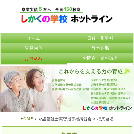
ホーム
日程・受講料
講習内容
教室会場
お問合・資料請求
お申込み
HOME
> 介護福祉士実習指導者講習会 > 橿原会場