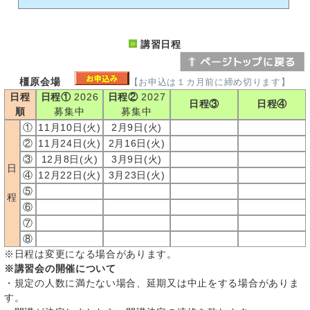
講習日程
橿原会場
【お申込は１カ月前に締め切ります】
日程
日程①
2026
日程②
2027
日程③
日程④
順
募集中
募集中
①
11月10日(火)
2月9日(火)
②
11月24日(火)
2月16日(火)
③
12月8日(火)
3月9日(火)
日
④
12月22日(火)
3月23日(火)
⑤
程
⑥
⑦
⑧
※日程は変更になる場合があります。
※講習会の開催について
・規定の人数に満たない場合、延期又は中止をする場合がありま
す。