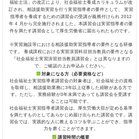
福祉士法」の改正により、社会福祉士養成カリキュラムが改
訂され、相談援助実習を行う実習指導者の要件として、 実習
指導者を養成するための講習会の受講が義務付けられ 2012
年 4 月から完全施行されました。本講習会は実習指導者の要
件を満たす講習会として厚生労働省に届出られたものです。
※実習施設等における相談援助実習指導者の要件となる研修
です。 養成課程における実習演習科目担当教員の要件となる
『社会福祉士実習
演習担当
教員講習会』とは異なりますの
で、ご確認の上お申込みください。
対象になる方（必要資格など）
社会福祉士実習指導者講習会の対象者は、社会福祉士の資格
を取得し、相談援助業務に3年以上従事した経験がある方で
す。ただし、実務経験が3年未満であっても講習会を受講す
ることは可能です。
社会福祉士実習指導者講習会は、厚生労働大臣が定める基準
を満たすものとしてあらかじめ届け出られた講習会です。講
習会では、実践的な人に教えるコツを学ぶことができ、指導
力を磨くことができます。
講習時間の概要