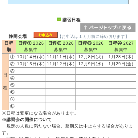
講習日程
静岡会場
【お申込は１カ月前に締め切ります】
日程
日程①
2026
日程②
2026
日程③
2026
日程④
2027
順
募集中
募集中
募集中
募集中
①
10月14日(水)
11月11日(水)
12月8日(火)
1月28日(木)
②
10月15日(木)
11月12日(木)
12月9日(水)
1月29日(金)
③
日
④
⑤
程
⑥
⑦
⑧
※日程は変更になる場合があります。
※講習会の開催について
・規定の人数に満たない場合、延期又は中止をする場合がありま
す。