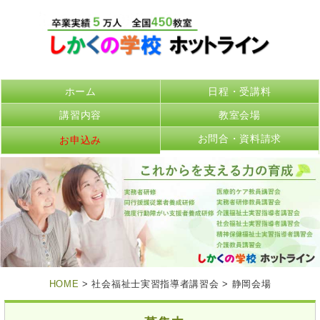
ホーム
日程・受講料
講習内容
教室会場
お問合・資料請求
お申込み
HOME
> 社会福祉士実習指導者講習会 > 静岡会場