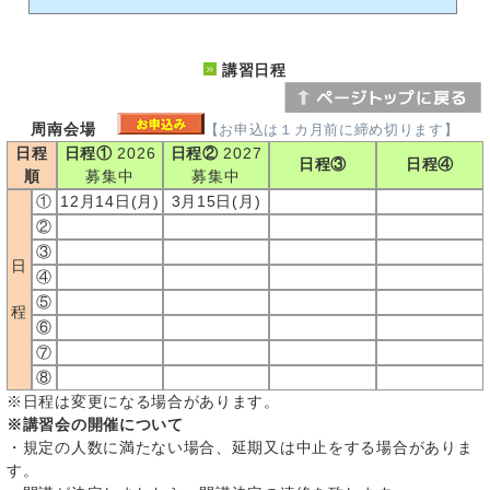
講習日程
周南会場
【お申込は１カ月前に締め切ります】
日程
日程①
2026
日程②
2027
日程③
日程④
順
募集中
募集中
①
12月14日(月)
3月15日(月)
②
③
日
④
⑤
程
⑥
⑦
⑧
※日程は変更になる場合があります。
※講習会の開催について
・規定の人数に満たない場合、延期又は中止をする場合がありま
す。