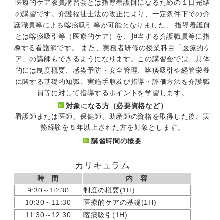
医療的ケア教員講習会とは指導看護師になるための１日完結
の講習です。介護福祉士法の改正により、一定条件下での介
護職員等による喀痰吸引等が可能となりました。 指導看護師
とは喀痰吸引等（医療的ケア）を、担当する介護職員等に指
導する看護師です。 また、実務者研修の授業科目「医療的ケ
ア」の講師もできるようになります。この講習会では、具体
的には制度概要、感染予防・安全管理、喀痰吸引や経管栄養
に関する基礎的知識、実施手順及び指導・評価方法を介護職
員等に対して指導するポイントを学習します。
対象になる方（必要資格など）
看護師または医師、保健師、助産師の資格を取得した後、実
務経験を５年以上された方を対象とします。
講習時間の概要
カリキュラム
時 間
内 容
9:30～10:30
制度の概要(1H)
10:30～11:30
医療的ケアの基礎(1H)
11:30～12:30
喀痰吸引(1H)