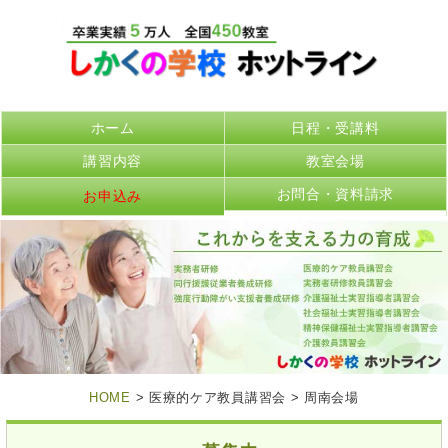
ホーム
日程・受講料
講習内容
教室会場
お問合・資料請求
お申込み
HOME
> 医療的ケア教員講習会 > 周南会場