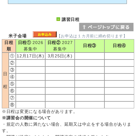
講習日程
米子会場
【お申込は１カ月前に締め切ります】
日程
日程①
2026
日程②
2027
日程③
日程④
順
募集中
募集中
①
12月17日(木)
3月25日(木)
②
③
日
④
⑤
程
⑥
⑦
⑧
※日程は変更になる場合があります。
※講習会の開催について
・規定の人数に満たない場合、延期又は中止をする場合がありま
す。