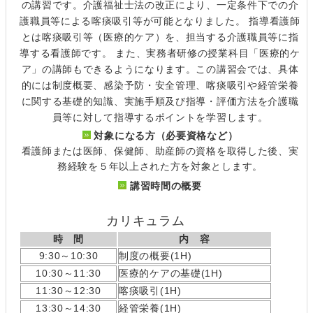
の講習です。介護福祉士法の改正により、一定条件下での介
護職員等による喀痰吸引等が可能となりました。 指導看護師
とは喀痰吸引等（医療的ケア）を、担当する介護職員等に指
導する看護師です。 また、実務者研修の授業科目「医療的ケ
ア」の講師もできるようになります。この講習会では、具体
的には制度概要、感染予防・安全管理、喀痰吸引や経管栄養
に関する基礎的知識、実施手順及び指導・評価方法を介護職
員等に対して指導するポイントを学習します。
対象になる方（必要資格など）
看護師または医師、保健師、助産師の資格を取得した後、実
務経験を５年以上された方を対象とします。
講習時間の概要
カリキュラム
時 間
内 容
9:30～10:30
制度の概要(1H)
10:30～11:30
医療的ケアの基礎(1H)
11:30～12:30
喀痰吸引(1H)
13:30～14:30
経管栄養(1H)