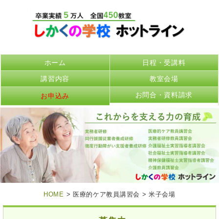
ホーム
日程・受講料
講習内容
教室会場
お問合・資料請求
お申込み
HOME
> 医療的ケア教員講習会 > 米子会場