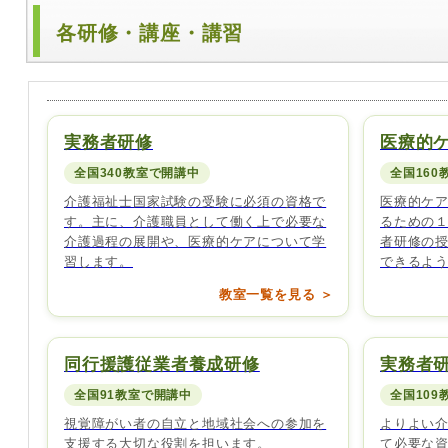
各研修・講座・講習
実務者研修
医療的
全国340教室で開講中
全国160
介護福祉士国家試験の受験に必須の資格で
医療的ケ
す。主に、介護職員として働く上で必要な
るための
介護過程の展開や、医療的ケアについて学
者研修の
習します。
できるよ
教室一覧を見る ＞
同行援護従業者養成研修
実務者
全国91教室で開講中
全国109
視覚障がい者の自立と地域社会への参加を
よりよい
支援する大切な役割を担います。
て必要な