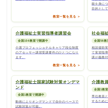
能を身に
目的とし
教室一覧を見る ＞
介護福祉士実習指導者講習会
社会福
全国104教室で開講中
全国56
介護プロフェッショナルキャリア段位制度
相談援助
のアセッサー講習受講要件のひとつになり
て実習指
ます。
講が義務
教室一覧を見る ＞
介護福祉士国家試験対策オンデマ
介護教
ンド
全国1教
全国1教室で開講中
専任教員
するため
動画によりオンデマンドで自分のペースで
試験対策が可能。