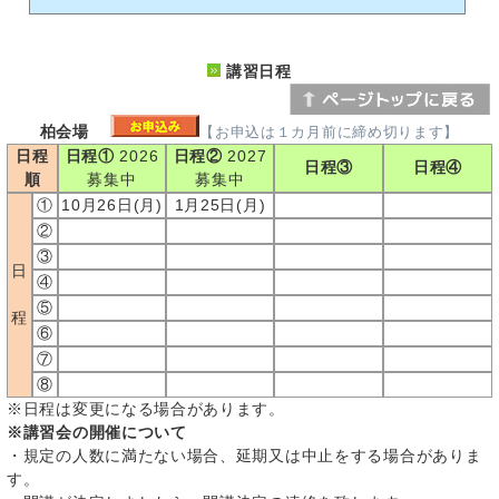
講習日程
柏会場
【お申込は１カ月前に締め切ります】
日程
日程①
2026
日程②
2027
日程③
日程④
順
募集中
募集中
①
10月26日(月)
1月25日(月)
②
③
日
④
⑤
程
⑥
⑦
⑧
※日程は変更になる場合があります。
※講習会の開催について
・規定の人数に満たない場合、延期又は中止をする場合がありま
す。