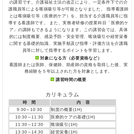
の講習です。介護福祉士法の改正により、一定条件下での介
護職員等による喀痰吸引等が可能となりました。 指導看護師
とは喀痰吸引等（医療的ケア）を、担当する介護職員等に指
導する看護師です。 また、実務者研修の授業科目「医療的ケ
ア」の講師もできるようになります。この講習会では、具体
的には制度概要、感染予防・安全管理、喀痰吸引や経管栄養
に関する基礎的知識、実施手順及び指導・評価方法を介護職
員等に対して指導するポイントを学習します。
対象になる方（必要資格など）
看護師または医師、保健師、助産師の資格を取得した後、実
務経験を５年以上された方を対象とします。
講習時間の概要
カリキュラム
時 間
内 容
9:30～10:30
制度の概要(1H)
10:30～11:30
医療的ケアの基礎(1H)
11:30～12:30
喀痰吸引(1H)
13:30～14:30
経管栄養(1H)