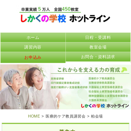
ホーム
日程・受講料
講習内容
教室会場
お問合・資料請求
お申込み
HOME
> 医療的ケア教員講習会 > 柏会場