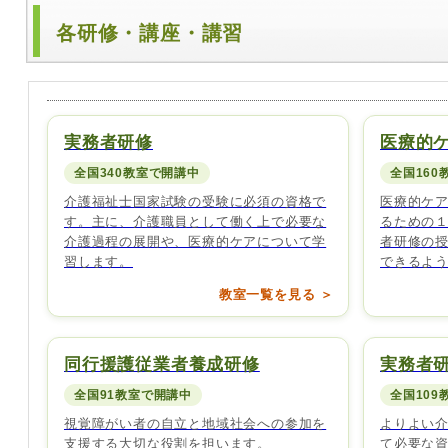
各研修・講座・講習
実務者研修
医療的
全国340教室で開講中
全国160
介護福祉士国家試験の受験に必須の資格で
医療的ケ
す。主に、介護職員として働く上で必要な
るための
介護過程の展開や、医療的ケアについて学
者研修の
習します。
できるよ
教室一覧を見る ＞
同行援護従業者養成研修
実務者
全国91教室で開講中
全国109
視覚障がい者の自立と地域社会への参加を
よりよい
支援する大切な役割を担います。
て必要な