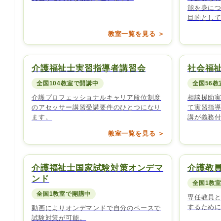
能を身に
目的とし
教室一覧を見る ＞
介護福祉士実習指導者講習会
社会福
全国104教室で開講中
全国56
介護プロフェッショナルキャリア段位制度
相談援助
のアセッサー講習受講要件のひとつになり
て実習指
ます。
講が義務
教室一覧を見る ＞
介護福祉士国家試験対策オンデマ
介護教
ンド
全国1教
全国1教室で開講中
専任教員
するため
動画によりオンデマンドで自分のペースで
試験対策が可能。