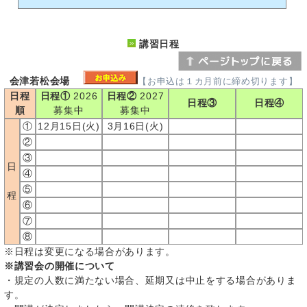
講習日程
会津若松会場
【お申込は１カ月前に締め切ります】
日程
日程①
2026
日程②
2027
日程③
日程④
順
募集中
募集中
①
12月15日(火)
3月16日(火)
②
③
日
④
⑤
程
⑥
⑦
⑧
※日程は変更になる場合があります。
※講習会の開催について
・規定の人数に満たない場合、延期又は中止をする場合がありま
す。