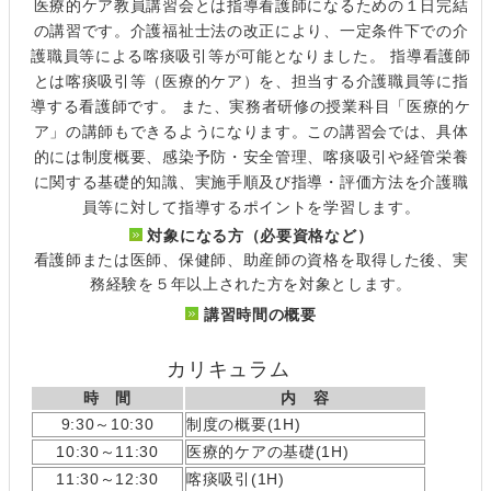
医療的ケア教員講習会とは指導看護師になるための１日完結
の講習です。介護福祉士法の改正により、一定条件下での介
護職員等による喀痰吸引等が可能となりました。 指導看護師
とは喀痰吸引等（医療的ケア）を、担当する介護職員等に指
導する看護師です。 また、実務者研修の授業科目「医療的ケ
ア」の講師もできるようになります。この講習会では、具体
的には制度概要、感染予防・安全管理、喀痰吸引や経管栄養
に関する基礎的知識、実施手順及び指導・評価方法を介護職
員等に対して指導するポイントを学習します。
対象になる方（必要資格など）
看護師または医師、保健師、助産師の資格を取得した後、実
務経験を５年以上された方を対象とします。
講習時間の概要
カリキュラム
時 間
内 容
9:30～10:30
制度の概要(1H)
10:30～11:30
医療的ケアの基礎(1H)
11:30～12:30
喀痰吸引(1H)