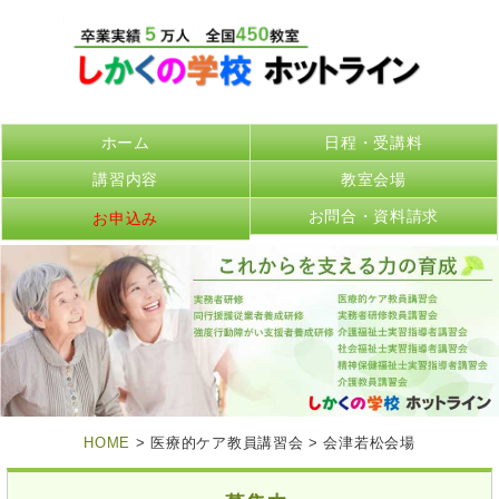
ホーム
日程・受講料
講習内容
教室会場
お問合・資料請求
お申込み
HOME
> 医療的ケア教員講習会 > 会津若松会場