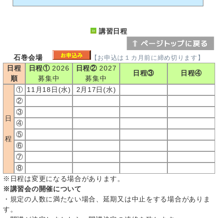
講習日程
石巻会場
【お申込は１カ月前に締め切ります】
日程
日程①
2026
日程②
2027
日程③
日程④
順
募集中
募集中
①
11月18日(水)
2月17日(水)
②
③
日
④
⑤
程
⑥
⑦
⑧
※日程は変更になる場合があります。
※講習会の開催について
・規定の人数に満たない場合、延期又は中止をする場合がありま
す。