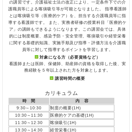
の講習です。介護福祉士法の改正により、一定条件下での介
護職員等による喀痰吸引等が可能となりました。 指導看護師
とは喀痰吸引等（医療的ケア）を、担当する介護職員等に指
導する看護師です。 また、実務者研修の授業科目「医療的ケ
ア」の講師もできるようになります。この講習会では、具体
的には制度概要、感染予防・安全管理、喀痰吸引や経管栄養
に関する基礎的知識、実施手順及び指導・評価方法を介護職
員等に対して指導するポイントを学習します。
対象になる方（必要資格など）
看護師または医師、保健師、助産師の資格を取得した後、実
務経験を５年以上された方を対象とします。
講習時間の概要
カリキュラム
時 間
内 容
9:30～10:30
制度の概要(1H)
10:30～11:30
医療的ケアの基礎(1H)
11:30～12:30
喀痰吸引(1H)
13:30～14:30
経管栄養(1H)