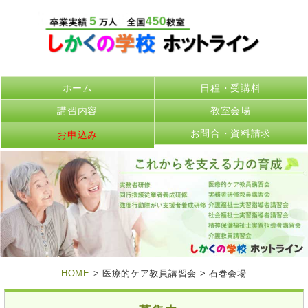
ホーム
日程・受講料
講習内容
教室会場
お問合・資料請求
お申込み
HOME
> 医療的ケア教員講習会 > 石巻会場