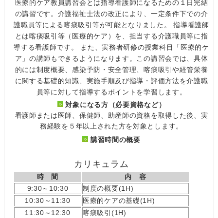
医療的ケア教員講習会とは指導看護師になるための１日完結
の講習です。介護福祉士法の改正により、一定条件下での介
護職員等による喀痰吸引等が可能となりました。 指導看護師
とは喀痰吸引等（医療的ケア）を、担当する介護職員等に指
導する看護師です。 また、実務者研修の授業科目「医療的ケ
ア」の講師もできるようになります。この講習会では、具体
的には制度概要、感染予防・安全管理、喀痰吸引や経管栄養
に関する基礎的知識、実施手順及び指導・評価方法を介護職
員等に対して指導するポイントを学習します。
対象になる方（必要資格など）
看護師または医師、保健師、助産師の資格を取得した後、実
務経験を５年以上された方を対象とします。
講習時間の概要
カリキュラム
時 間
内 容
9:30～10:30
制度の概要(1H)
10:30～11:30
医療的ケアの基礎(1H)
11:30～12:30
喀痰吸引(1H)