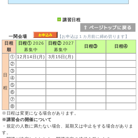
講習日程
一関会場
【お申込は１カ月前に締め切ります】
日程
日程①
2026
日程②
2027
日程③
日程④
順
募集中
募集中
①
12月14日(月)
3月15日(月)
②
③
日
④
⑤
程
⑥
⑦
⑧
※日程は変更になる場合があります。
※講習会の開催について
・規定の人数に満たない場合、延期又は中止をする場合がありま
す。