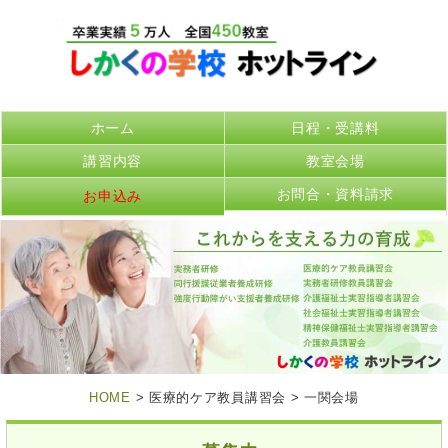
ホーム
日程・受講料
講習内容
教室会場
お問合・資料請求
お申込み
HOME
> 医療的ケア教員講習会 > 一関会場