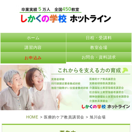
ホーム
日程・受講料
講習内容
教室会場
お問合・資料請求
お申込み
HOME
> 医療的ケア教員講習会 > 旭川会場