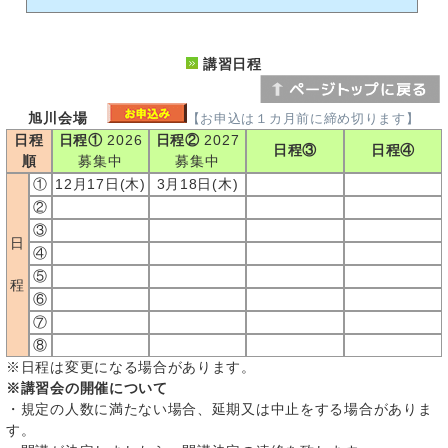
講習日程
旭川会場
【お申込は１カ月前に締め切ります】
日程
日程①
2026
日程②
2027
日程③
日程④
順
募集中
募集中
①
12月17日(木)
3月18日(木)
②
③
日
④
⑤
程
⑥
⑦
⑧
※日程は変更になる場合があります。
※講習会の開催について
・規定の人数に満たない場合、延期又は中止をする場合がありま
す。