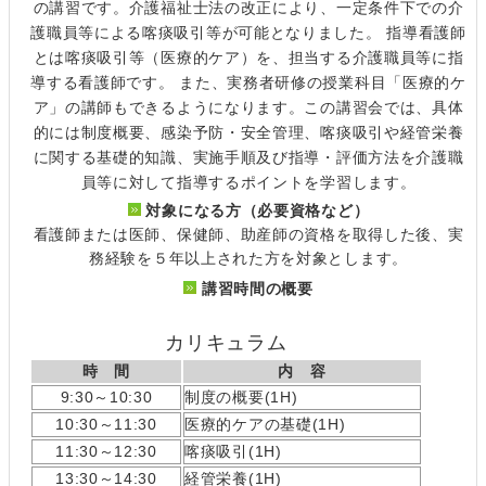
の講習です。介護福祉士法の改正により、一定条件下での介
護職員等による喀痰吸引等が可能となりました。 指導看護師
とは喀痰吸引等（医療的ケア）を、担当する介護職員等に指
導する看護師です。 また、実務者研修の授業科目「医療的ケ
ア」の講師もできるようになります。この講習会では、具体
的には制度概要、感染予防・安全管理、喀痰吸引や経管栄養
に関する基礎的知識、実施手順及び指導・評価方法を介護職
員等に対して指導するポイントを学習します。
対象になる方（必要資格など）
看護師または医師、保健師、助産師の資格を取得した後、実
務経験を５年以上された方を対象とします。
講習時間の概要
カリキュラム
時 間
内 容
9:30～10:30
制度の概要(1H)
10:30～11:30
医療的ケアの基礎(1H)
11:30～12:30
喀痰吸引(1H)
13:30～14:30
経管栄養(1H)