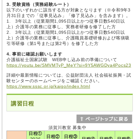
3. 受験資格（実務経験ルート）
以下のいずれかに該当する方が対象となります（※令和9年3
月31日までの「従事見込み」「修了見込み」を含みます）。
1. 3年以上（従業期間1,095日以上かつ従事日数540日以
上）介護等の業務に従事し、実務者研修を修了した方
2. 3年以上（従業期間1,095日以上かつ従事日数540日以
上）介護等の業務に従事し、介護職員基礎研修および喀痰吸
引等研修（第1号または第2号）を修了した方
4. 事前に確認お願いします
介護福祉士国家試験 WEB申し込み前の準備について
https://youtu.be/SMVMTyP_MeY?si=9Y5AWGDya4Pocs23
詳細や最新情報については、公益財団法人 社会福祉振興・試
験センターのホームページをご確認ください。
https://www.sssc.or.jp/kaigo/index.html
講習日程
須賀川教室 募集中
日程①
日程②
日程③