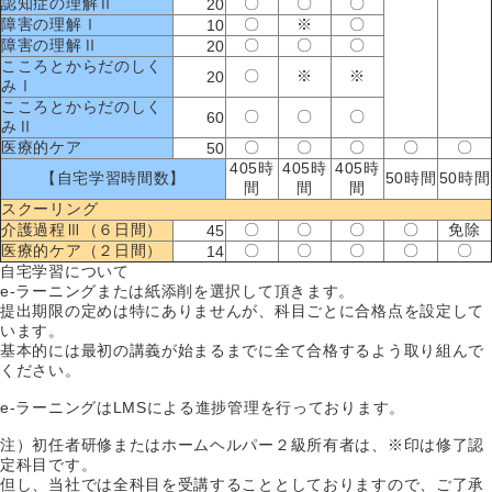
認知症の理解Ⅱ
〇
〇
〇
20
障害の理解Ⅰ
〇
※
〇
10
障害の理解Ⅱ
〇
〇
〇
20
こころとからだのしく
〇
※
※
20
みⅠ
こころとからだのしく
〇
〇
〇
60
みⅡ
医療的ケア
〇
〇
〇
〇
〇
50
405時
405時
405時
【自宅学習時間数】
50時間
50時間
間
間
間
スクーリング
介護過程Ⅲ（６日間）
〇
〇
〇
〇
免除
45
医療的ケア（２日間）
〇
〇
〇
〇
〇
14
自宅学習について
e-ラーニングまたは紙添削を選択して頂きます。
提出期限の定めは特にありませんが、科目ごとに合格点を設定して
います。
基本的には最初の講義が始まるまでに全て合格するよう取り組んで
ください。
e-ラーニングはLMSによる進捗管理を行っております。
注）初任者研修またはホームヘルパー２級所有者は、※印は修了認
定科目です。
但し、当社では全科目を受講することとしておりますので、ご了承