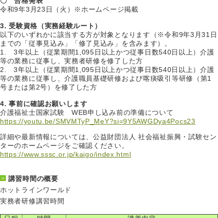
〇 合格発表
令和9年3月23日（火）※ホームページ掲載
3. 受験資格（実務経験ルート）
以下のいずれかに該当する方が対象となります（※令和9年3月31日
までの「従事見込み」「修了見込み」を含みます）。
1. 3年以上（従業期間1,095日以上かつ従事日数540日以上）介護
等の業務に従事し、実務者研修を修了した方
2. 3年以上（従業期間1,095日以上かつ従事日数540日以上）介護
等の業務に従事し、介護職員基礎研修および喀痰吸引等研修（第1
号または第2号）を修了した方
4. 事前に確認お願いします
介護福祉士国家試験 WEB申し込み前の準備について
https://youtu.be/SMVMTyP_MeY?si=9Y5AWGDya4Pocs23
詳細や最新情報については、公益財団法人 社会福祉振興・試験セン
ターのホームページをご確認ください。
https://www.sssc.or.jp/kaigo/index.html
講習時間の概要
ホットラインワールド
実務者研修講習時間