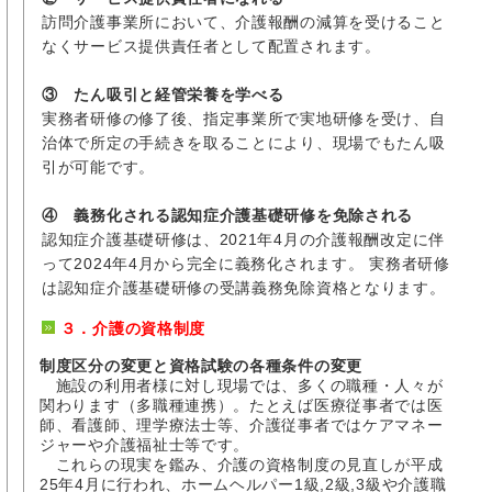
訪問介護事業所において、介護報酬の減算を受けること
なくサービス提供責任者として配置されます。
③ たん吸引と経管栄養を学べる
実務者研修の修了後、指定事業所で実地研修を受け、自
治体で所定の手続きを取ることにより、現場でもたん吸
引が可能です。
④ 義務化される認知症介護基礎研修を免除される
認知症介護基礎研修は、2021年4月の介護報酬改定に伴
って2024年4月から完全に義務化されます。 実務者研修
は認知症介護基礎研修の受講義務免除資格となります。
３．介護の資格制度
制度区分の変更と資格試験の各種条件の変更
施設の利用者様に対し現場では、多くの職種・人々が
関わります（多職種連携）。たとえば医療従事者では医
師、看護師、理学療法士等、介護従事者ではケアマネー
ジャーや介護福祉士等です。
これらの現実を鑑み、介護の資格制度の見直しが平成
25年4月に行われ、ホームヘルパー1級,2級,3級や介護職