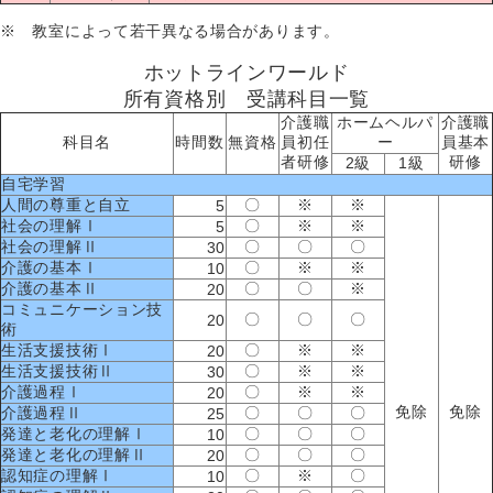
※ 教室によって若干異なる場合があります。
ホットラインワールド
所有資格別 受講科目一覧
介護職
ホームヘルパ
介護職
科目名
時間数
無資格
員初任
ー
員基本
者研修
研修
2級
1級
自宅学習
人間の尊重と自立
〇
※
※
5
社会の理解Ⅰ
〇
※
※
5
社会の理解Ⅱ
〇
〇
〇
30
介護の基本Ⅰ
〇
※
※
10
介護の基本Ⅱ
〇
〇
※
20
コミュニケーション技
〇
〇
〇
20
術
生活支援技術Ⅰ
〇
※
※
20
生活支援技術Ⅱ
〇
※
※
30
介護過程Ⅰ
〇
※
※
20
免除
免除
介護過程Ⅱ
〇
〇
〇
25
発達と老化の理解Ⅰ
〇
〇
〇
10
発達と老化の理解Ⅱ
〇
〇
〇
20
認知症の理解Ⅰ
〇
※
〇
10