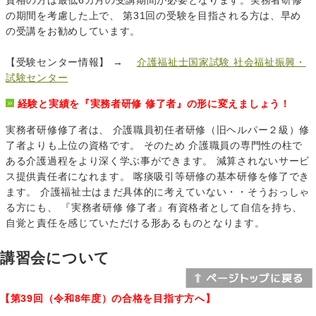
の期間を考慮した上で、 第31回の受験を目指される方は、早め
の受講をお勧めしています。
【受験センター情報】 →
介護福祉士国家試験 社会福祉振興・
試験センター
経験と実績を『実務者研修 修了者』の形に変えましょう！
実務者研修修了者は、 介護職員初任者研修（旧ヘルパー２級）修
了者よりも上位の資格です。 そのため 介護職員の専門性の柱で
ある介護過程をより深く学ぶ事ができます。 減算されないサービ
ス提供責任者になれます。 喀痰吸引等研修の基本研修を修了でき
ます。 介護福祉士はまだ具体的に考えていない・・そうおっしゃ
る方にも、 『実務者研修 修了者』有資格者として自信を持ち、
自覚と責任を感じていただける形あるものとなります。
講習会について
【第39回（令和8年度）の合格を目指す方へ】