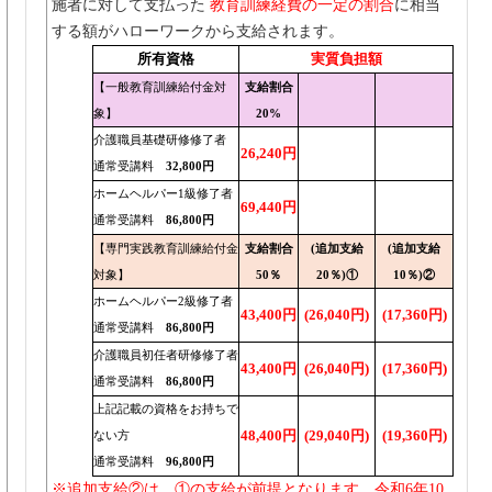
施者に対して支払った
教育訓練経費の一定の割合
に相当
する額がハローワークから支給されます。
所有資格
実質負担額
【一般教育訓練給付金対
支給割合
象】
20%
介護職員基礎研修修了者
26,240円
通常受講料
32,800円
ホームヘルパー1級修了者
69,440円
通常受講料
86,800円
【専門実践教育訓練給付金
支給割合
(追加支給
(追加支給
対象】
50％
20％)①
10％)②
ホームヘルパー2級修了者
43,400円
(26,040円)
(17,360円)
通常受講料
86,800円
介護職員初任者研修修了者
43,400円
(26,040円)
(17,360円)
通常受講料
86,800円
上記記載の資格をお持ちで
48,400円
(29,040円)
(19,360円)
ない方
通常受講料
96,800円
※追加支給②は、①の支給が前提となります。令和6年10