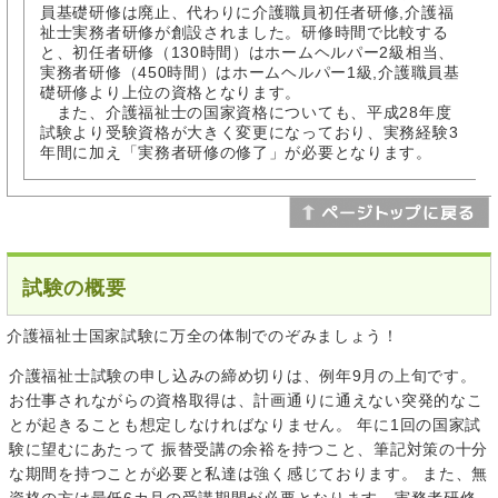
員基礎研修は廃止、代わりに介護職員初任者研修,介護福
祉士実務者研修が創設されました。研修時間で比較する
と、初任者研修（130時間）はホームヘルパー2級相当、
実務者研修（450時間）はホームヘルパー1級,介護職員基
礎研修より上位の資格となります。
また、介護福祉士の国家資格についても、平成28年度
試験より受験資格が大きく変更になっており、実務経験3
年間に加え「実務者研修の修了」が必要となります。
試験の概要
介護福祉士国家試験に万全の体制でのぞみましょう！
介護福祉士試験の申し込みの締め切りは、例年9月の上旬です。
お仕事されながらの資格取得は、計画通りに通えない突発的なこ
とが起きることも想定しなければなりません。 年に1回の国家試
験に望むにあたって 振替受講の余裕を持つこと、筆記対策の十分
な期間を持つことが必要と私達は強く感じております。 また、無
資格の方は最低6カ月の受講期間が必要となります。実務者研修