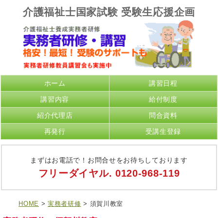
介護福祉士国家試験 受験生応援企画
ホーム
講習日程
講習内容
給付制度
紹介代理店
問合資料
再発行
受講生登録
まずはお電話で！お問合せをお待ちしております
フリーダイヤル.
0120-968-119
HOME
>
実務者研修
> 須賀川教室