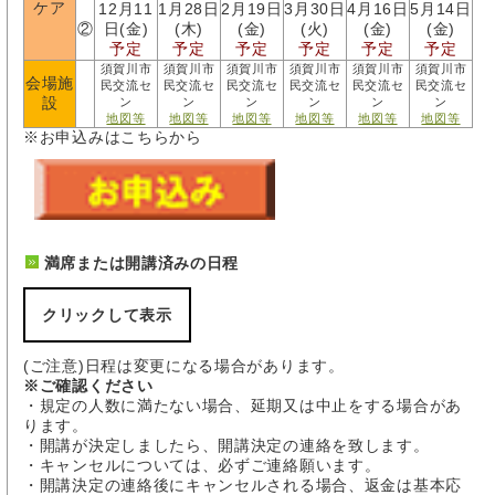
ケア
12月11
1月28日
2月19日
3月30日
4月16日
5月14日
②
日(金)
(木)
(金)
(火)
(金)
(金)
予定
予定
予定
予定
予定
予定
須賀川市
須賀川市
須賀川市
須賀川市
須賀川市
須賀川市
会場施
民交流セ
民交流セ
民交流セ
民交流セ
民交流セ
民交流セ
設
ン
ン
ン
ン
ン
ン
地図等
地図等
地図等
地図等
地図等
地図等
※お申込みはこちらから
満席または開講済みの日程
クリックして表示
(ご注意)日程は変更になる場合があります。
※ご確認ください
・規定の人数に満たない場合、延期又は中止をする場合があ
ります。
・開講が決定しましたら、開講決定の連絡を致します。
・キャンセルについては、必ずご連絡願います。
・開講決定の連絡後にキャンセルされる場合、返金は基本応