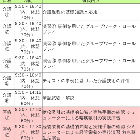
日程
時間
講義内容
9:30～16:40
介護
（内、休憩
介護過程の基礎知識と応用
①
70分）
9:30～16:40
介護
演習① 事例を用いたグループワーク・ロール
（内、休憩
②
プレイ
70分）
9:30～16:40
介護
演習② 事例を用いたグループワーク・ロール
（内、休憩
③
プレイ
70分）
9:30～16:40
介護
演習③ 事例を用いたグループワーク・ロール
（内、休憩
④
プレイ
70分）
9:30～16:40
介護
（内、休憩
テキストの事例に基づいた介護技術の評価
⑤
70分）
9:30～14:15
介護
（内、休憩
筆記試験・解説
⑥
60分）
9:30～17:30
医療
喀痰吸引の基礎的知識と実施手順の確認 シミ
（内、休憩
①
ュレーターによる喀痰吸引の実技演習
60分）
9:30～17:30
経管栄養の基礎的知識と実施手順の確認 シミ
医療
（内、休憩
ュレーターによる経管栄養の実技演習 救急蘇
②
60分）
生法演習