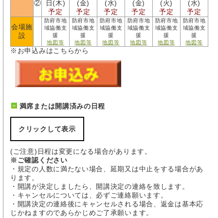
②
日(木)
(金)
(水)
(金)
(火)
(水)
予定
予定
予定
予定
予定
予定
防府市地
防府市地
防府市地
防府市地
防府市地
防府市地
会場施
域協働支
域協働支
域協働支
域協働支
域協働支
域協働支
設
援
援
援
援
援
援
地図等
地図等
地図等
地図等
地図等
地図等
※お申込みはこちらから
満席または開講済みの日程
クリックして表示
(ご注意)日程は変更になる場合があります。
※ご確認ください
・規定の人数に満たない場合、延期又は中止をする場合があ
ります。
・開講が決定しましたら、開講決定の連絡を致します。
・キャンセルについては、必ずご連絡願います。
・開講決定の連絡後にキャンセルされる場合、返金は基本応
じかねますのであらかじめご了承願います。