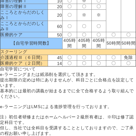
障害の理解Ⅰ
〇
※
〇
10
障害の理解Ⅱ
〇
〇
〇
20
こころとからだのしく
〇
※
※
20
みⅠ
こころとからだのしく
〇
〇
〇
60
みⅡ
医療的ケア
〇
〇
〇
〇
〇
50
405時
405時
405時
【自宅学習時間数】
50時間
50時間
間
間
間
スクーリング
介護過程Ⅲ（６日間）
〇
〇
〇
〇
免除
45
医療的ケア（２日間）
〇
〇
〇
〇
〇
14
自宅学習について
e-ラーニングまたは紙添削を選択して頂きます。
提出期限の定めは特にありませんが、科目ごとに合格点を設定して
います。
基本的には最初の講義が始まるまでに全て合格するよう取り組んで
ください。
e-ラーニングはLMSによる進捗管理を行っております。
注）初任者研修またはホームヘルパー２級所有者は、※印は修了認
定科目です。
但し、当社では全科目を受講することとしておりますので、ご了承
の程お願い申し上げます。