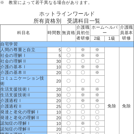
※ 教室によって若干異なる場合があります。
ホットラインワールド
所有資格別 受講科目一覧
介護職
ホームヘルパ
介護職
科目名
時間数
無資格
員初任
ー
員基本
者研修
研修
2級
1級
自宅学習
人間の尊重と自立
〇
※
※
5
社会の理解Ⅰ
〇
※
※
5
社会の理解Ⅱ
〇
〇
〇
30
介護の基本Ⅰ
〇
※
※
10
介護の基本Ⅱ
〇
〇
※
20
コミュニケーション技
〇
〇
〇
20
術
生活支援技術Ⅰ
〇
※
※
20
生活支援技術Ⅱ
〇
※
※
30
介護過程Ⅰ
〇
※
※
20
免除
免除
介護過程Ⅱ
〇
〇
〇
25
発達と老化の理解Ⅰ
〇
〇
〇
10
発達と老化の理解Ⅱ
〇
〇
〇
20
認知症の理解Ⅰ
〇
※
〇
10
認知症の理解Ⅱ
〇
〇
〇
20