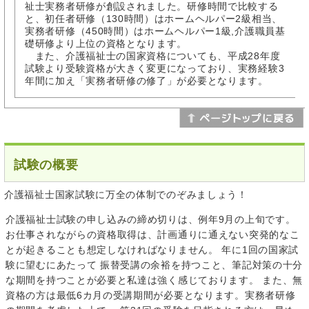
祉士実務者研修が創設されました。研修時間で比較する
と、初任者研修（130時間）はホームヘルパー2級相当、
実務者研修（450時間）はホームヘルパー1級,介護職員基
礎研修より上位の資格となります。
また、介護福祉士の国家資格についても、平成28年度
試験より受験資格が大きく変更になっており、実務経験3
年間に加え「実務者研修の修了」が必要となります。
試験の概要
介護福祉士国家試験に万全の体制でのぞみましょう！
介護福祉士試験の申し込みの締め切りは、例年9月の上旬です。
お仕事されながらの資格取得は、計画通りに通えない突発的なこ
とが起きることも想定しなければなりません。 年に1回の国家試
験に望むにあたって 振替受講の余裕を持つこと、筆記対策の十分
な期間を持つことが必要と私達は強く感じております。 また、無
資格の方は最低6カ月の受講期間が必要となります。実務者研修