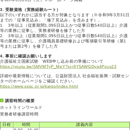
3. 受験資格（実務経験ルート）
以下のいずれかに該当する方が対象となります（※令和9年3月31日
までの「従事見込み」「修了見込み」を含みます）。
1. 3年以上（従業期間1,095日以上かつ従事日数540日以上）介護
等の業務に従事し、実務者研修を修了した方
2. 3年以上（従業期間1,095日以上かつ従事日数540日以上）介護
等の業務に従事し、介護職員基礎研修および喀痰吸引等研修（第1
号または第2号）を修了した方
4. 事前に確認お願いします
介護福祉士国家試験 WEB申し込み前の準備について
https://youtu.be/SMVMTyP_MeY?si=9Y5AWGDya4Pocs23
詳細や最新情報については、公益財団法人 社会福祉振興・試験セン
ターのホームページをご確認ください。
https://www.sssc.or.jp/kaigo/index.html
講習時間の概要
ホットラインワールド
実務者研修講習時間
日程
時間
講義内容
9:30～16:40