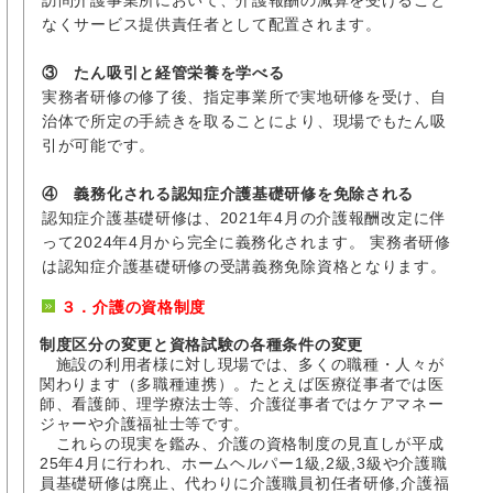
なくサービス提供責任者として配置されます。
③ たん吸引と経管栄養を学べる
実務者研修の修了後、指定事業所で実地研修を受け、自
治体で所定の手続きを取ることにより、現場でもたん吸
引が可能です。
④ 義務化される認知症介護基礎研修を免除される
認知症介護基礎研修は、2021年4月の介護報酬改定に伴
って2024年4月から完全に義務化されます。 実務者研修
は認知症介護基礎研修の受講義務免除資格となります。
３．介護の資格制度
制度区分の変更と資格試験の各種条件の変更
施設の利用者様に対し現場では、多くの職種・人々が
関わります（多職種連携）。たとえば医療従事者では医
師、看護師、理学療法士等、介護従事者ではケアマネー
ジャーや介護福祉士等です。
これらの現実を鑑み、介護の資格制度の見直しが平成
25年4月に行われ、ホームヘルパー1級,2級,3級や介護職
員基礎研修は廃止、代わりに介護職員初任者研修,介護福