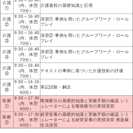
介護
（内、休憩
介護過程の基礎知識と応用
①
70分）
9:30～16:40
介護
演習① 事例を用いたグループワーク・ロール
（内、休憩
②
プレイ
70分）
9:30～16:40
介護
演習② 事例を用いたグループワーク・ロール
（内、休憩
③
プレイ
70分）
9:30～16:40
介護
演習③ 事例を用いたグループワーク・ロール
（内、休憩
④
プレイ
70分）
9:30～16:40
介護
（内、休憩
テキストの事例に基づいた介護技術の評価
⑤
70分）
9:30～14:15
介護
（内、休憩
筆記試験・解説
⑥
60分）
9:30～17:30
医療
喀痰吸引の基礎的知識と実施手順の確認 シミ
（内、休憩
①
ュレーターによる喀痰吸引の実技演習
60分）
9:30～17:30
経管栄養の基礎的知識と実施手順の確認 シミ
医療
（内、休憩
ュレーターによる経管栄養の実技演習 救急蘇
②
60分）
生法演習