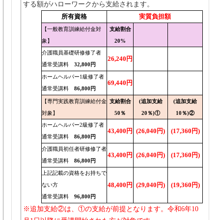
する額がハローワークから支給されます。
所有資格
実質負担額
【一般教育訓練給付金対
支給割合
象】
20%
介護職員基礎研修修了者
26,240円
通常受講料
32,800円
ホームヘルパー1級修了者
69,440円
通常受講料
86,800円
【専門実践教育訓練給付金
支給割合
(追加支給
(追加支給
対象】
50％
20％)①
10％)②
ホームヘルパー2級修了者
43,400円
(26,040円)
(17,360円)
通常受講料
86,800円
介護職員初任者研修修了者
43,400円
(26,040円)
(17,360円)
通常受講料
86,800円
上記記載の資格をお持ちで
48,400円
(29,040円)
(19,360円)
ない方
通常受講料
96,800円
※追加支給②は、①の支給が前提となります。令和6年10