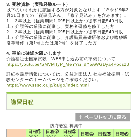
3. 受験資格（実務経験ルート）
以下のいずれかに該当する方が対象となります（※令和9年3
月31日までの「従事見込み」「修了見込み」を含みます）。
1. 3年以上（従業期間1,095日以上かつ従事日数540日以
上）介護等の業務に従事し、実務者研修を修了した方
2. 3年以上（従業期間1,095日以上かつ従事日数540日以
上）介護等の業務に従事し、介護職員基礎研修および喀痰吸
引等研修（第1号または第2号）を修了した方
4. 事前に確認お願いします
介護福祉士国家試験 WEB申し込み前の準備について
https://youtu.be/SMVMTyP_MeY?si=9Y5AWGDya4Pocs23
詳細や最新情報については、公益財団法人 社会福祉振興・試
験センターのホームページをご確認ください。
https://www.sssc.or.jp/kaigo/index.html
講習日程
防府教室 募集中
日程①
日程②
日程③
日程④
日程⑤
日程⑥