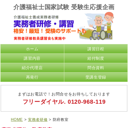
介護福祉士国家試験 受験生応援企画
ホーム
講習日程
講習内容
給付制度
紹介代理店
問合資料
再発行
受講生登録
まずはお電話で！お問合せをお待ちしております
フリーダイヤル.
0120-968-119
HOME
>
実務者研修
> 防府教室