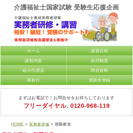
介護福祉士国家試験 受験生応援企画
ホーム
講習日程
講習内容
給付制度
紹介代理店
問合資料
再発行
受講生登録
まずはお電話で！お問合せをお待ちしております
フリーダイヤル.
0120-968-119
HOME
>
実務者研修
> 那覇教室