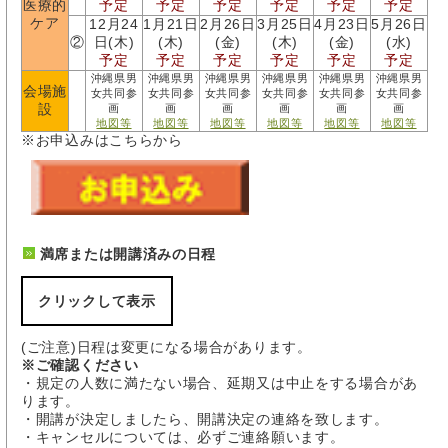
医療的
予定
予定
予定
予定
予定
予定
ケア
12月24
1月21日
2月26日
3月25日
4月23日
5月26日
②
日(木)
(木)
(金)
(木)
(金)
(水)
予定
予定
予定
予定
予定
予定
沖縄県男
沖縄県男
沖縄県男
沖縄県男
沖縄県男
沖縄県男
会場施
女共同参
女共同参
女共同参
女共同参
女共同参
女共同参
設
画
画
画
画
画
画
地図等
地図等
地図等
地図等
地図等
地図等
※お申込みはこちらから
満席または開講済みの日程
クリックして表示
(ご注意)日程は変更になる場合があります。
※ご確認ください
・規定の人数に満たない場合、延期又は中止をする場合があ
ります。
・開講が決定しましたら、開講決定の連絡を致します。
・キャンセルについては、必ずご連絡願います。