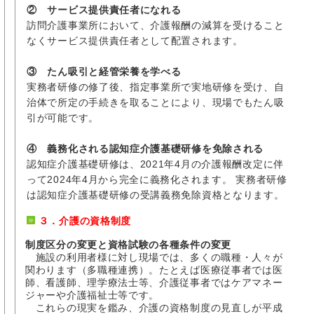
② サービス提供責任者になれる
訪問介護事業所において、介護報酬の減算を受けること
なくサービス提供責任者として配置されます。
③ たん吸引と経管栄養を学べる
実務者研修の修了後、指定事業所で実地研修を受け、自
治体で所定の手続きを取ることにより、現場でもたん吸
引が可能です。
④ 義務化される認知症介護基礎研修を免除される
認知症介護基礎研修は、2021年4月の介護報酬改定に伴
って2024年4月から完全に義務化されます。 実務者研修
は認知症介護基礎研修の受講義務免除資格となります。
３．介護の資格制度
制度区分の変更と資格試験の各種条件の変更
施設の利用者様に対し現場では、多くの職種・人々が
関わります（多職種連携）。たとえば医療従事者では医
師、看護師、理学療法士等、介護従事者ではケアマネー
ジャーや介護福祉士等です。
これらの現実を鑑み、介護の資格制度の見直しが平成