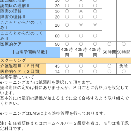
10
認知症の理解Ⅱ
〇
〇
〇
20
障害の理解Ⅰ
〇
※
〇
10
障害の理解Ⅱ
〇
〇
〇
20
こころとからだのしく
〇
※
※
20
みⅠ
こころとからだのしく
〇
〇
〇
60
みⅡ
医療的ケア
〇
〇
〇
〇
〇
50
405時
405時
405時
【自宅学習時間数】
50時間
50時間
間
間
間
スクーリング
介護過程Ⅲ（６日間）
〇
〇
〇
〇
免除
45
医療的ケア（２日間）
〇
〇
〇
〇
〇
14
自宅学習について
e-ラーニングまたは紙添削を選択して頂きます。
提出期限の定めは特にありませんが、科目ごとに合格点を設定して
います。
基本的には最初の講義が始まるまでに全て合格するよう取り組んで
ください。
e-ラーニングはLMSによる進捗管理を行っております。
注）初任者研修またはホームヘルパー２級所有者は、※印は修了認
定科目です。