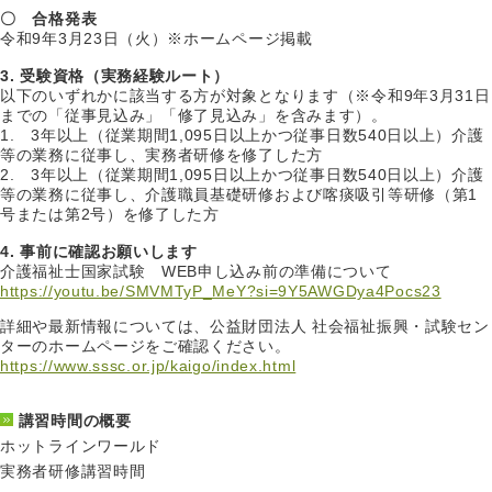
〇 合格発表
令和9年3月23日（火）※ホームページ掲載
3. 受験資格（実務経験ルート）
以下のいずれかに該当する方が対象となります（※令和9年3月31日
までの「従事見込み」「修了見込み」を含みます）。
1. 3年以上（従業期間1,095日以上かつ従事日数540日以上）介護
等の業務に従事し、実務者研修を修了した方
2. 3年以上（従業期間1,095日以上かつ従事日数540日以上）介護
等の業務に従事し、介護職員基礎研修および喀痰吸引等研修（第1
号または第2号）を修了した方
4. 事前に確認お願いします
介護福祉士国家試験 WEB申し込み前の準備について
https://youtu.be/SMVMTyP_MeY?si=9Y5AWGDya4Pocs23
詳細や最新情報については、公益財団法人 社会福祉振興・試験セン
ターのホームページをご確認ください。
https://www.sssc.or.jp/kaigo/index.html
講習時間の概要
ホットラインワールド
実務者研修講習時間