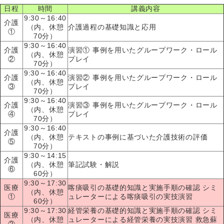
日程
時間
講義内容
9:30～16:40
介護
（内、休憩
介護過程の基礎知識と応用
①
70分）
9:30～16:40
介護
演習① 事例を用いたグループワーク・ロール
（内、休憩
②
プレイ
70分）
9:30～16:40
介護
演習② 事例を用いたグループワーク・ロール
（内、休憩
③
プレイ
70分）
9:30～16:40
介護
演習③ 事例を用いたグループワーク・ロール
（内、休憩
④
プレイ
70分）
9:30～16:40
介護
（内、休憩
テキストの事例に基づいた介護技術の評価
⑤
70分）
9:30～14:15
介護
（内、休憩
筆記試験・解説
⑥
60分）
9:30～17:30
医療
喀痰吸引の基礎的知識と実施手順の確認 シミ
（内、休憩
①
ュレーターによる喀痰吸引の実技演習
60分）
9:30～17:30
経管栄養の基礎的知識と実施手順の確認 シミ
医療
（内、休憩
ュレーターによる経管栄養の実技演習 救急蘇
②