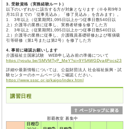
3. 受験資格（実務経験ルート）
以下のいずれかに該当する方が対象となります（※令和9年3
月31日までの「従事見込み」「修了見込み」を含みます）。
1. 3年以上（従業期間1,095日以上かつ従事日数540日以
上）介護等の業務に従事し、実務者研修を修了した方
2. 3年以上（従業期間1,095日以上かつ従事日数540日以
上）介護等の業務に従事し、介護職員基礎研修および喀痰吸
引等研修（第1号または第2号）を修了した方
4. 事前に確認お願いします
介護福祉士国家試験 WEB申し込み前の準備について
https://youtu.be/SMVMTyP_MeY?si=9Y5AWGDya4Pocs23
詳細や最新情報については、公益財団法人 社会福祉振興・試
験センターのホームページをご確認ください。
https://www.sssc.or.jp/kaigo/index.html
講習日程
那覇教室 募集中
日程①