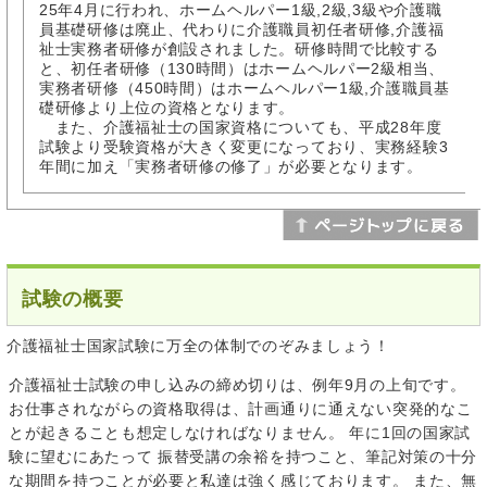
25年4月に行われ、ホームヘルパー1級,2級,3級や介護職
員基礎研修は廃止、代わりに介護職員初任者研修,介護福
祉士実務者研修が創設されました。研修時間で比較する
と、初任者研修（130時間）はホームヘルパー2級相当、
実務者研修（450時間）はホームヘルパー1級,介護職員基
礎研修より上位の資格となります。
また、介護福祉士の国家資格についても、平成28年度
試験より受験資格が大きく変更になっており、実務経験3
年間に加え「実務者研修の修了」が必要となります。
試験の概要
介護福祉士国家試験に万全の体制でのぞみましょう！
介護福祉士試験の申し込みの締め切りは、例年9月の上旬です。
お仕事されながらの資格取得は、計画通りに通えない突発的なこ
とが起きることも想定しなければなりません。 年に1回の国家試
験に望むにあたって 振替受講の余裕を持つこと、筆記対策の十分
な期間を持つことが必要と私達は強く感じております。 また、無