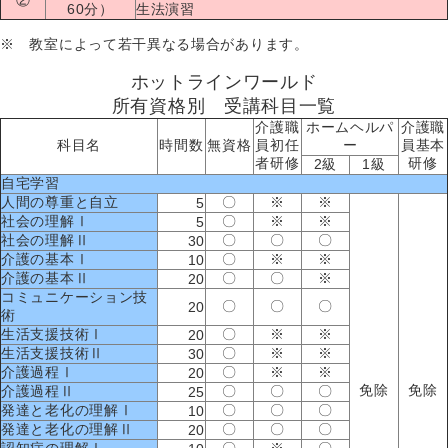
60分）
生法演習
※ 教室によって若干異なる場合があります。
ホットラインワールド
所有資格別 受講科目一覧
介護職
ホームヘルパ
介護職
科目名
時間数
無資格
員初任
ー
員基本
者研修
研修
2級
1級
自宅学習
人間の尊重と自立
〇
※
※
5
社会の理解Ⅰ
〇
※
※
5
社会の理解Ⅱ
〇
〇
〇
30
介護の基本Ⅰ
〇
※
※
10
介護の基本Ⅱ
〇
〇
※
20
コミュニケーション技
〇
〇
〇
20
術
生活支援技術Ⅰ
〇
※
※
20
生活支援技術Ⅱ
〇
※
※
30
介護過程Ⅰ
〇
※
※
20
免除
免除
介護過程Ⅱ
〇
〇
〇
25
発達と老化の理解Ⅰ
〇
〇
〇
10
発達と老化の理解Ⅱ
〇
〇
〇
20
認知症の理解Ⅰ
〇
※
〇