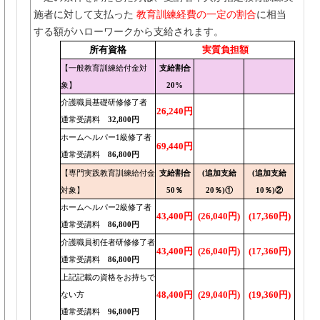
施者に対して支払った
教育訓練経費の一定の割合
に相当
する額がハローワークから支給されます。
所有資格
実質負担額
【一般教育訓練給付金対
支給割合
象】
20%
介護職員基礎研修修了者
26,240円
通常受講料
32,800円
ホームヘルパー1級修了者
69,440円
通常受講料
86,800円
【専門実践教育訓練給付金
支給割合
(追加支給
(追加支給
対象】
50％
20％)①
10％)②
ホームヘルパー2級修了者
43,400円
(26,040円)
(17,360円)
通常受講料
86,800円
介護職員初任者研修修了者
43,400円
(26,040円)
(17,360円)
通常受講料
86,800円
上記記載の資格をお持ちで
48,400円
(29,040円)
(19,360円)
ない方
通常受講料
96,800円