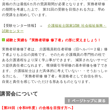
資格の方は最低6カ月の受講期間が必要となります。実務者研修
の期間を考慮した上で、 第31回の受験を目指される方は、早め
の受講をお勧めしています。
【受験センター情報】 →
介護福祉士国家試験 社会福祉振興・
試験センター
経験と実績を『実務者研修 修了者』の形に変えましょう！
実務者研修修了者は、 介護職員初任者研修（旧ヘルパー２級）修
了者よりも上位の資格です。 そのため 介護職員の専門性の柱で
ある介護過程をより深く学ぶ事ができます。 減算されないサービ
ス提供責任者になれます。 喀痰吸引等研修の基本研修を修了でき
ます。 介護福祉士はまだ具体的に考えていない・・そうおっしゃ
る方にも、 『実務者研修 修了者』有資格者として自信を持ち、
自覚と責任を感じていただける形あるものとなります。
講習会について
【第39回（令和8年度）の合格を目指す方へ】