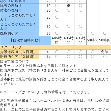
認知症の理解Ⅱ
〇
〇
〇
20
障害の理解Ⅰ
〇
※
〇
10
障害の理解Ⅱ
〇
〇
〇
20
こころとからだのしく
〇
※
※
20
みⅠ
こころとからだのしく
〇
〇
〇
60
みⅡ
医療的ケア
〇
〇
〇
〇
〇
50
405時
405時
405時
【自宅学習時間数】
50時間
50時間
間
間
間
スクーリング
介護過程Ⅲ（６日間）
〇
〇
〇
〇
免除
45
医療的ケア（２日間）
〇
〇
〇
〇
〇
14
自宅学習について
e-ラーニングまたは紙添削を選択して頂きます。
提出期限の定めは特にありませんが、科目ごとに合格点を設定して
います。
基本的には最初の講義が始まるまでに全て合格するよう取り組んで
ください。
e-ラーニングはLMSによる進捗管理を行っております。
注）初任者研修またはホームヘルパー２級所有者は、※印は修了認
定科目です。
但し、当社では全科目を受講することとしておりますので、ご了承