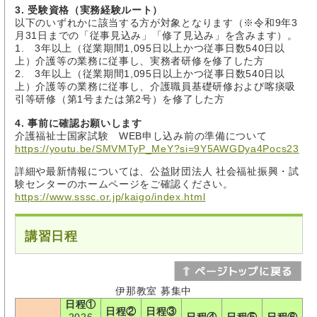
3. 受験資格（実務経験ルート）
以下のいずれかに該当する方が対象となります（※令和9年3
月31日までの「従事見込み」「修了見込み」を含みます）。
1. 3年以上（従業期間1,095日以上かつ従事日数540日以
上）介護等の業務に従事し、実務者研修を修了した方
2. 3年以上（従業期間1,095日以上かつ従事日数540日以
上）介護等の業務に従事し、介護職員基礎研修および喀痰吸
引等研修（第1号または第2号）を修了した方
4. 事前に確認お願いします
介護福祉士国家試験 WEB申し込み前の準備について
https://youtu.be/SMVMTyP_MeY?si=9Y5AWGDya4Pocs23
詳細や最新情報については、公益財団法人 社会福祉振興・試
験センターのホームページをご確認ください。
https://www.sssc.or.jp/kaigo/index.html
講習日程
伊那教室 募集中
日程①
日程②
日程③