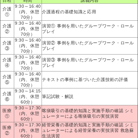
日程
時間
講義内容
9:30～16:40
介護
（内、休憩
介護過程の基礎知識と応用
①
70分）
9:30～16:40
介護
演習① 事例を用いたグループワーク・ロール
（内、休憩
②
プレイ
70分）
9:30～16:40
介護
演習② 事例を用いたグループワーク・ロール
（内、休憩
③
プレイ
70分）
9:30～16:40
介護
演習③ 事例を用いたグループワーク・ロール
（内、休憩
④
プレイ
70分）
9:30～16:40
介護
（内、休憩
テキストの事例に基づいた介護技術の評価
⑤
70分）
9:30～14:15
介護
（内、休憩
筆記試験・解説
⑥
60分）
9:30～17:30
医療
喀痰吸引の基礎的知識と実施手順の確認 シミ
（内、休憩
①
ュレーターによる喀痰吸引の実技演習
60分）
9:30～17:30
経管栄養の基礎的知識と実施手順の確認 シミ
医療
（内、休憩
ュレーターによる経管栄養の実技演習 救急蘇
②
60分）
生法演習