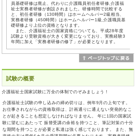
員基礎研修は廃止、代わりに介護職員初任者研修,介護福
祉士実務者研修が創設されました。研修時間で比較する
と、初任者研修（130時間）はホームヘルパー2級相当、
実務者研修（450時間）はホームヘルパー1級,介護職員基
礎研修より上位の資格となります。
また、介護福祉士の国家資格についても、平成28年度
試験より受験資格が大きく変更になっており、実務経験3
年間に加え「実務者研修の修了」が必要となります。
試験の概要
介護福祉士国家試験に万全の体制でのぞみましょう！
介護福祉士試験の申し込みの締め切りは、例年9月の上旬です。
お仕事されながらの資格取得は、計画通りに通えない突発的なこ
とが起きることも想定しなければなりません。 年に1回の国家試
験に望むにあたって 振替受講の余裕を持つこと、筆記対策の十分
な期間を持つことが必要と私達は強く感じております。 また、無
資格の方は最低6カ月の受講期間が必要となります。実務者研修