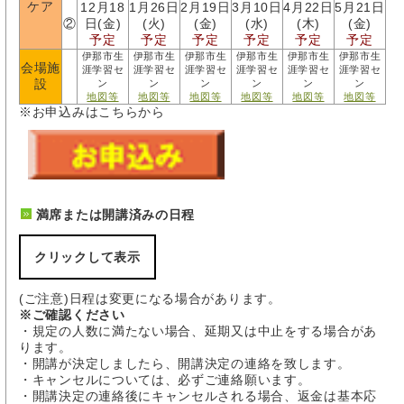
ケア
12月18
1月26日
2月19日
3月10日
4月22日
5月21日
②
日(金)
(火)
(金)
(水)
(木)
(金)
予定
予定
予定
予定
予定
予定
伊那市生
伊那市生
伊那市生
伊那市生
伊那市生
伊那市生
会場施
涯学習セ
涯学習セ
涯学習セ
涯学習セ
涯学習セ
涯学習セ
設
ン
ン
ン
ン
ン
ン
地図等
地図等
地図等
地図等
地図等
地図等
※お申込みはこちらから
満席または開講済みの日程
クリックして表示
(ご注意)日程は変更になる場合があります。
※ご確認ください
・規定の人数に満たない場合、延期又は中止をする場合があ
ります。
・開講が決定しましたら、開講決定の連絡を致します。
・キャンセルについては、必ずご連絡願います。
・開講決定の連絡後にキャンセルされる場合、返金は基本応