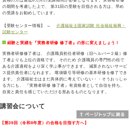
の期間を考慮した上で、 第31回の受験を目指される方は、早め
の受講をお勧めしています。
【受験センター情報】 →
介護福祉士国家試験 社会福祉振興・
試験センター
経験と実績を『実務者研修 修了者』の形に変えましょう！
実務者研修修了者は、 介護職員初任者研修（旧ヘルパー２級）修
了者よりも上位の資格です。 そのため 介護職員の専門性の柱で
ある介護過程をより深く学ぶ事ができます。 減算されないサービ
ス提供責任者になれます。 喀痰吸引等研修の基本研修を修了でき
ます。 介護福祉士はまだ具体的に考えていない・・そうおっしゃ
る方にも、 『実務者研修 修了者』有資格者として自信を持ち、
自覚と責任を感じていただける形あるものとなります。
講習会について
【第39回（令和8年度）の合格を目指す方へ】