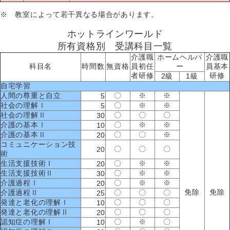
※ 教室によって若干異なる場合があります。
ホットラインワールド
所有資格別 受講科目一覧
介護職
ホームヘルパ
介護職
科目名
時間数
無資格
員初任
ー
員基本
者研修
研修
2級
1級
自宅学習
人間の尊重と自立
〇
※
※
5
社会の理解Ⅰ
〇
※
※
5
社会の理解Ⅱ
〇
〇
〇
30
介護の基本Ⅰ
〇
※
※
10
介護の基本Ⅱ
〇
〇
※
20
コミュニケーション技
〇
〇
〇
20
術
生活支援技術Ⅰ
〇
※
※
20
生活支援技術Ⅱ
〇
※
※
30
介護過程Ⅰ
〇
※
※
20
免除
免除
介護過程Ⅱ
〇
〇
〇
25
発達と老化の理解Ⅰ
〇
〇
〇
10
発達と老化の理解Ⅱ
〇
〇
〇
20
認知症の理解Ⅰ
〇
※
〇
10