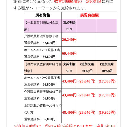
施者に対して支払った
教育訓練経費の一定の割合
に相当
する額がハローワークから支給されます。
所有資格
実質負担額
【一般教育訓練給付金対
支給割合
象】
20%
介護職員基礎研修修了者
26,240円
通常受講料
32,800円
ホームヘルパー1級修了者
69,440円
通常受講料
86,800円
【専門実践教育訓練給付金
支給割合
(追加支給
(追加支給
対象】
50％
20％)①
10％)②
ホームヘルパー2級修了者
43,400円
(26,040円)
(17,360円)
通常受講料
86,800円
介護職員初任者研修修了者
43,400円
(26,040円)
(17,360円)
通常受講料
86,800円
上記記載の資格をお持ちで
48,400円
(29,040円)
(19,360円)
ない方
通常受講料
96,800円
※追加支給②は、①の支給が前提となります。令和6年10