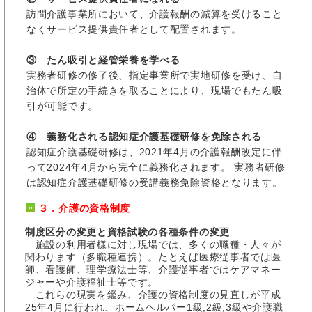
訪問介護事業所において、介護報酬の減算を受けること
なくサービス提供責任者として配置されます。
③ たん吸引と経管栄養を学べる
実務者研修の修了後、指定事業所で実地研修を受け、自
治体で所定の手続きを取ることにより、現場でもたん吸
引が可能です。
④ 義務化される認知症介護基礎研修を免除される
認知症介護基礎研修は、2021年4月の介護報酬改定に伴
って2024年4月から完全に義務化されます。 実務者研修
は認知症介護基礎研修の受講義務免除資格となります。
３．介護の資格制度
制度区分の変更と資格試験の各種条件の変更
施設の利用者様に対し現場では、多くの職種・人々が
関わります（多職種連携）。たとえば医療従事者では医
師、看護師、理学療法士等、介護従事者ではケアマネー
ジャーや介護福祉士等です。
これらの現実を鑑み、介護の資格制度の見直しが平成
25年4月に行われ、ホームヘルパー1級,2級,3級や介護職