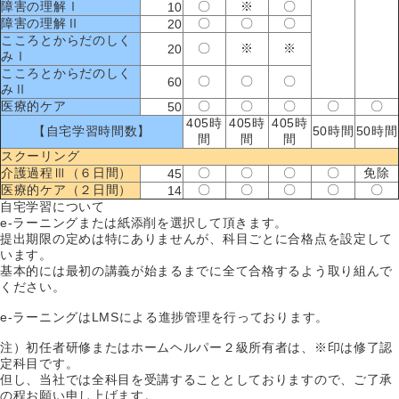
障害の理解Ⅰ
〇
※
〇
10
障害の理解Ⅱ
〇
〇
〇
20
こころとからだのしく
〇
※
※
20
みⅠ
こころとからだのしく
〇
〇
〇
60
みⅡ
医療的ケア
〇
〇
〇
〇
〇
50
405時
405時
405時
【自宅学習時間数】
50時間
50時間
間
間
間
スクーリング
介護過程Ⅲ（６日間）
〇
〇
〇
〇
免除
45
医療的ケア（２日間）
〇
〇
〇
〇
〇
14
自宅学習について
e-ラーニングまたは紙添削を選択して頂きます。
提出期限の定めは特にありませんが、科目ごとに合格点を設定して
います。
基本的には最初の講義が始まるまでに全て合格するよう取り組んで
ください。
e-ラーニングはLMSによる進捗管理を行っております。
注）初任者研修またはホームヘルパー２級所有者は、※印は修了認
定科目です。
但し、当社では全科目を受講することとしておりますので、ご了承
の程お願い申し上げます。