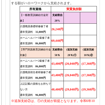
②
日(水)
する額がハローワークから支給されます。
予定
所有資格
実質負担額
石橋文化
石橋文化
石橋文化
石橋文化
石橋文化
石橋文化
会場施
会館
会館
会館
会館
会館
会館
設
【一般教育訓練給付金対
支給割合
地図等
地図等
地図等
地図等
地図等
地図等
象】
20%
介護職員基礎研修修了者
26,240円
通常受講料
32,800円
ホームヘルパー1級修了者
69,440円
通常受講料
86,800円
【専門実践教育訓練給付金
支給割合
(追加支給
(追加支給
対象】
50％
20％)①
10％)②
ホームヘルパー2級修了者
43,400円
(26,040円)
(17,360円)
通常受講料
86,800円
介護職員初任者研修修了者
43,400円
(26,040円)
(17,360円)
通常受講料
86,800円
上記記載の資格をお持ちで
48,400円
(29,040円)
(19,360円)
ない方
通常受講料
96,800円
※追加支給②は、①の支給が前提となります。令和6年10