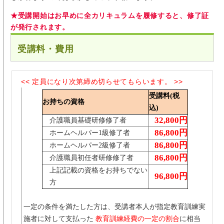
①
開講決
★受講開始はお早めに全カリキュラムを履修すると、修了証
定
6月30日
が発行されます。
(火)
②
開講決
受講料・費用
定
7月28日
(火)
③
介護過
開講決
<< 定員になり次第締め切らせてもらいます。 >>
程Ⅲ
定
受講料(税
8月25日
お持ちの資格
(火)
込)
④
開講決
32,800円
介護職員基礎研修修了者
定
86,800円
ホームヘルパー1級修了者
9月29日
⑤
(火)
86,800円
ホームヘルパー2級修了者
予定
86,800円
介護職員初任者研修修了者
10月27
上記記載の資格をお持ちでない
⑥
日(火)
96,800円
予定
方
11月24
①
日(火)
一定の条件を満たした方は、受講者本人が指定教育訓練実
医療的
予定
ケア
11月25
施者に対して支払った
教育訓練経費の一定の割合
に相当