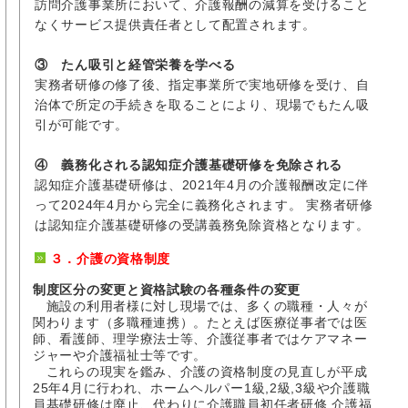
訪問介護事業所において、介護報酬の減算を受けること
なくサービス提供責任者として配置されます。
③ たん吸引と経管栄養を学べる
実務者研修の修了後、指定事業所で実地研修を受け、自
治体で所定の手続きを取ることにより、現場でもたん吸
引が可能です。
④ 義務化される認知症介護基礎研修を免除される
認知症介護基礎研修は、2021年4月の介護報酬改定に伴
って2024年4月から完全に義務化されます。 実務者研修
は認知症介護基礎研修の受講義務免除資格となります。
３．介護の資格制度
制度区分の変更と資格試験の各種条件の変更
施設の利用者様に対し現場では、多くの職種・人々が
関わります（多職種連携）。たとえば医療従事者では医
師、看護師、理学療法士等、介護従事者ではケアマネー
ジャーや介護福祉士等です。
これらの現実を鑑み、介護の資格制度の見直しが平成
25年4月に行われ、ホームヘルパー1級,2級,3級や介護職
員基礎研修は廃止、代わりに介護職員初任者研修,介護福