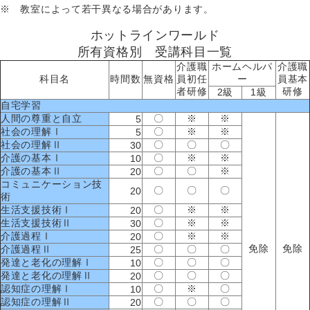
※ 教室によって若干異なる場合があります。
ホットラインワールド
所有資格別 受講科目一覧
介護職
ホームヘルパ
介護職
科目名
時間数
無資格
員初任
ー
員基本
者研修
研修
2級
1級
自宅学習
人間の尊重と自立
〇
※
※
5
社会の理解Ⅰ
〇
※
※
5
社会の理解Ⅱ
〇
〇
〇
30
介護の基本Ⅰ
〇
※
※
10
介護の基本Ⅱ
〇
〇
※
20
コミュニケーション技
〇
〇
〇
20
術
生活支援技術Ⅰ
〇
※
※
20
生活支援技術Ⅱ
〇
※
※
30
介護過程Ⅰ
〇
※
※
20
免除
免除
介護過程Ⅱ
〇
〇
〇
25
発達と老化の理解Ⅰ
〇
〇
〇
10
発達と老化の理解Ⅱ
〇
〇
〇
20
認知症の理解Ⅰ
〇
※
〇
10
認知症の理解Ⅱ
〇
〇
〇
20