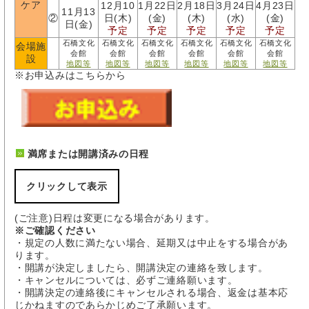
ケア
12月10
1月22日
2月18日
3月24日
4月23日
11月13
②
日(木)
(金)
(木)
(水)
(金)
日(金)
予定
予定
予定
予定
予定
石橋文化
石橋文化
石橋文化
石橋文化
石橋文化
石橋文化
会場施
会館
会館
会館
会館
会館
会館
設
地図等
地図等
地図等
地図等
地図等
地図等
※お申込みはこちらから
満席または開講済みの日程
クリックして表示
(ご注意)日程は変更になる場合があります。
※ご確認ください
日程①
・規定の人数に満たない場合、延期又は中止をする場合があ
2026
ります。
開講中
日程順
日程②
日程③
日程④
日程⑤
日程⑥
・開講が決定しましたら、開講決定の連絡を致します。
開講決
・キャンセルについては、必ずご連絡願います。
定
・開講決定の連絡後にキャンセルされる場合、返金は基本応
5月19日
じかねますのであらかじめご了承願います。
(火)