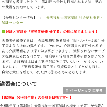
の期間を考慮した上で、 第31回の受験を目指される方は、早め
の受講をお勧めしています。
【受験センター情報】 →
介護福祉士国家試験 社会福祉振興・
試験センター
経験と実績を『実務者研修 修了者』の形に変えましょう！
実務者研修修了者は、 介護職員初任者研修（旧ヘルパー２級）修
了者よりも上位の資格です。 そのため 介護職員の専門性の柱で
ある介護過程をより深く学ぶ事ができます。 減算されないサービ
ス提供責任者になれます。 喀痰吸引等研修の基本研修を修了でき
ます。 介護福祉士はまだ具体的に考えていない・・そうおっしゃ
る方にも、 『実務者研修 修了者』有資格者として自信を持ち、
自覚と責任を感じていただける形あるものとなります。
講習会について
【第39回（令和8年度）の合格を目指す方へ】
令和8年度（第39回）介護福祉士国家試験の概要（予定）が公表さ