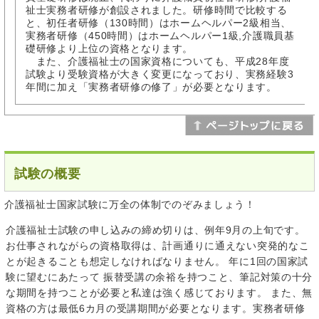
祉士実務者研修が創設されました。研修時間で比較する
と、初任者研修（130時間）はホームヘルパー2級相当、
実務者研修（450時間）はホームヘルパー1級,介護職員基
礎研修より上位の資格となります。
また、介護福祉士の国家資格についても、平成28年度
試験より受験資格が大きく変更になっており、実務経験3
年間に加え「実務者研修の修了」が必要となります。
試験の概要
介護福祉士国家試験に万全の体制でのぞみましょう！
介護福祉士試験の申し込みの締め切りは、例年9月の上旬です。
お仕事されながらの資格取得は、計画通りに通えない突発的なこ
とが起きることも想定しなければなりません。 年に1回の国家試
験に望むにあたって 振替受講の余裕を持つこと、筆記対策の十分
な期間を持つことが必要と私達は強く感じております。 また、無
資格の方は最低6カ月の受講期間が必要となります。実務者研修