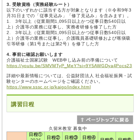
3. 受験資格（実務経験ルート）
以下のいずれかに該当する方が対象となります（※令和9年3
月31日までの「従事見込み」「修了見込み」を含みます）。
1. 3年以上（従業期間1,095日以上かつ従事日数540日以
上）介護等の業務に従事し、実務者研修を修了した方
2. 3年以上（従業期間1,095日以上かつ従事日数540日以
上）介護等の業務に従事し、介護職員基礎研修および喀痰吸
引等研修（第1号または第2号）を修了した方
4. 事前に確認お願いします
介護福祉士国家試験 WEB申し込み前の準備について
https://youtu.be/SMVMTyP_MeY?si=9Y5AWGDya4Pocs23
詳細や最新情報については、公益財団法人 社会福祉振興・試
験センターのホームページをご確認ください。
https://www.sssc.or.jp/kaigo/index.html
講習日程
久留米教室 募集中
日程①
日程②
日程③
日程④