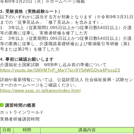
令和9年3月23日（火）※ホームページ掲載
3. 受験資格（実務経験ルート）
以下のいずれかに該当する方が対象となります（※令和9年3月31日
までの「従事見込み」「修了見込み」を含みます）。
1. 3年以上（従業期間1,095日以上かつ従事日数540日以上）介護
等の業務に従事し、実務者研修を修了した方
2. 3年以上（従業期間1,095日以上かつ従事日数540日以上）介護
等の業務に従事し、介護職員基礎研修および喀痰吸引等研修（第1
号または第2号）を修了した方
4. 事前に確認お願いします
介護福祉士国家試験 WEB申し込み前の準備について
https://youtu.be/SMVMTyP_MeY?si=9Y5AWGDya4Pocs23
詳細や最新情報については、公益財団法人 社会福祉振興・試験セン
ターのホームページをご確認ください。
https://www.sssc.or.jp/kaigo/index.html
講習時間の概要
ホットラインワールド
実務者研修講習時間
日程
時間
講義内容