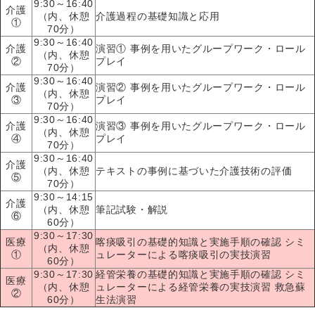
9:30～16:40
介護
（内、休憩
介護過程の基礎知識と応用
①
70分）
9:30～16:40
介護
演習① 事例を用いたグループワーク・ロール
（内、休憩
②
プレイ
70分）
9:30～16:40
介護
演習② 事例を用いたグループワーク・ロール
（内、休憩
③
プレイ
70分）
9:30～16:40
介護
演習③ 事例を用いたグループワーク・ロール
（内、休憩
④
プレイ
70分）
9:30～16:40
介護
（内、休憩
テキストの事例に基づいた介護技術の評価
⑤
70分）
9:30～14:15
介護
（内、休憩
筆記試験・解説
⑥
60分）
9:30～17:30
医療
喀痰吸引の基礎的知識と実施手順の確認 シミ
（内、休憩
①
ュレーターによる喀痰吸引の実技演習
60分）
9:30～17:30
経管栄養の基礎的知識と実施手順の確認 シミ
医療
（内、休憩
ュレーターによる経管栄養の実技演習 救急蘇
②
60分）
生法演習