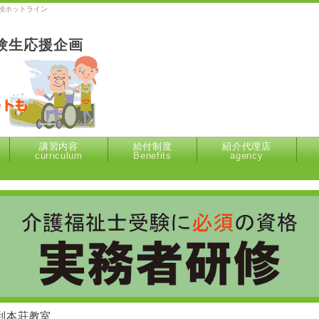
校ホットライン
験生応援企画
講習内容
給付制度
紹介代理店
curriculum
Benefits
agency
由利本荘教室