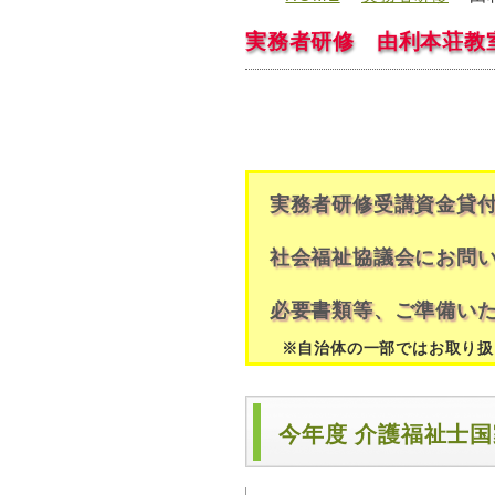
実務者研修 由利本荘教
【お知
実務者研修受講資金貸付
社会福祉協議会にお問い
必要書類等、ご準備いた
※自治体の一部ではお取り扱
今年度 介護福祉士