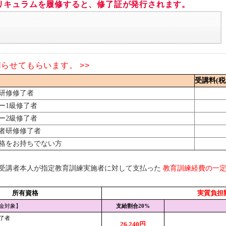
リキュラムを履修すると、修了証が発行されます。
切らせてもらいます。 >>
受講料(税
研修修了者
ー1級修了者
ー2級修了者
者研修修了者
格をお持ちでない方
受講者本人が指定教育訓練実施者に対して支払った
教育訓練経費の一
所有資格
実質負担
金対象】
支給割合20%
了者
26,240円