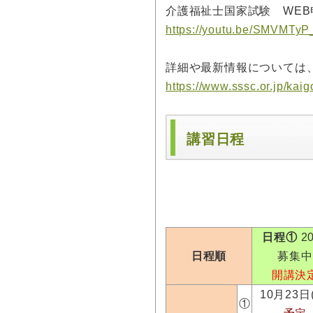
介護福祉士国家試験 WE
https://youtu.be/SMVMT
詳細や最新情報については
https://www.sssc.or.jp/kaig
講習日程
日程①
20
日程順
募集中
開講決
10月23日
①