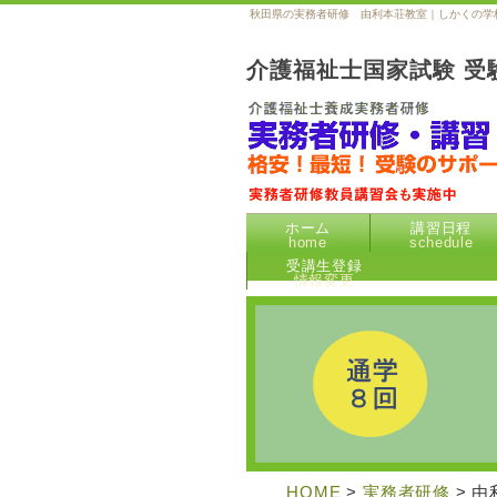
秋田県の実務者研修 由利本荘教室｜しかくの学
介護福祉士国家試験 受
ホーム
講習日程
home
schedule
受講生登録
情報変更
HOME
>
実務者研修
> 