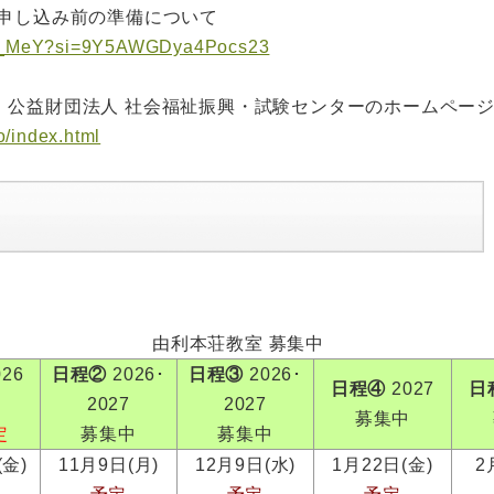
B申し込み前の準備について
yP_MeY?si=9Y5AWGDya4Pocs23
、公益財団法人 社会福祉振興・試験センターのホームペー
o/index.html
由利本荘教室 募集中
26
日程②
2026･
日程③
2026･
日程④
2027
日
2027
2027
募集中
定
募集中
募集中
(金)
11月9日(月)
12月9日(水)
1月22日(金)
2