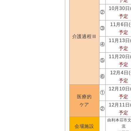
予定
10月30日
②
予定
11月6日(
③
予定
介護過程Ⅲ
11月13日
④
予定
11月20日
⑤
予定
12月4日(
⑥
予定
12月10日
①
医療的
予定
ケア
12月11日
②
予定
由利本荘市
会場施設
流