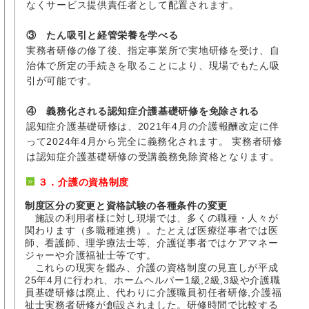
なくサービス提供責任者として配置されます。
③ たん吸引と経管栄養を学べる
実務者研修の修了後、指定事業所で実地研修を受け、自
治体で所定の手続きを取ることにより、現場でもたん吸
引が可能です。
④ 義務化される認知症介護基礎研修を免除される
認知症介護基礎研修は、2021年4月の介護報酬改定に伴
って2024年4月から完全に義務化されます。 実務者研修
は認知症介護基礎研修の受講義務免除資格となります。
３．介護の資格制度
制度区分の変更と資格試験の各種条件の変更
施設の利用者様に対し現場では、多くの職種・人々が
関わります（多職種連携）。たとえば医療従事者では医
師、看護師、理学療法士等、介護従事者ではケアマネー
ジャーや介護福祉士等です。
これらの現実を鑑み、介護の資格制度の見直しが平成
25年4月に行われ、ホームヘルパー1級,2級,3級や介護職
員基礎研修は廃止、代わりに介護職員初任者研修,介護福
祉士実務者研修が創設されました。研修時間で比較する