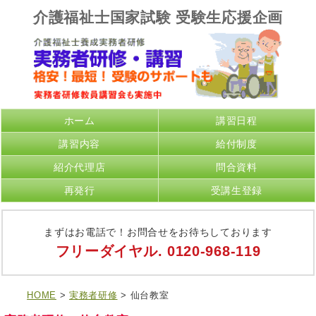
介護福祉士国家試験 受験生応援企画
ホーム
講習日程
講習内容
給付制度
紹介代理店
問合資料
再発行
受講生登録
まずはお電話で！お問合せをお待ちしております
フリーダイヤル.
0120-968-119
HOME
>
実務者研修
> 仙台教室