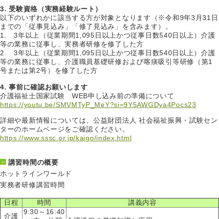
3. 受験資格（実務経験ルート）
以下のいずれかに該当する方が対象となります（※令和9年3月31日
までの「従事見込み」「修了見込み」を含みます）。
1. 3年以上（従業期間1,095日以上かつ従事日数540日以上）介護
等の業務に従事し、実務者研修を修了した方
2. 3年以上（従業期間1,095日以上かつ従事日数540日以上）介護
等の業務に従事し、介護職員基礎研修および喀痰吸引等研修（第1
号または第2号）を修了した方
4. 事前に確認お願いします
介護福祉士国家試験 WEB申し込み前の準備について
https://youtu.be/SMVMTyP_MeY?si=9Y5AWGDya4Pocs23
詳細や最新情報については、公益財団法人 社会福祉振興・試験セン
ターのホームページをご確認ください。
https://www.sssc.or.jp/kaigo/index.html
講習時間の概要
ホットラインワールド
実務者研修講習時間
日程
時間
講義内容
9:30～16:40
介護