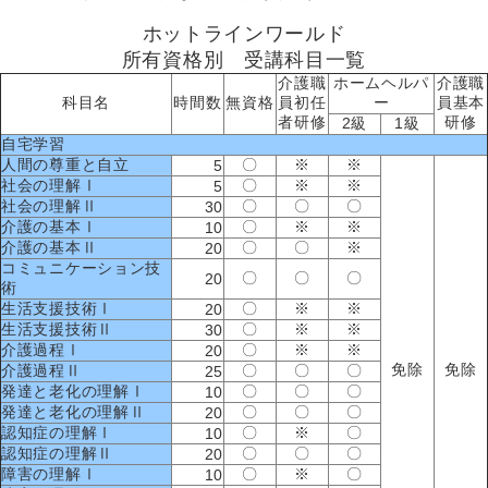
ホットラインワールド
所有資格別 受講科目一覧
介護職
ホームヘルパ
介護職
科目名
時間数
無資格
員初任
ー
員基本
者研修
研修
2級
1級
自宅学習
人間の尊重と自立
〇
※
※
5
社会の理解Ⅰ
〇
※
※
5
社会の理解Ⅱ
〇
〇
〇
30
介護の基本Ⅰ
〇
※
※
10
介護の基本Ⅱ
〇
〇
※
20
コミュニケーション技
〇
〇
〇
20
術
生活支援技術Ⅰ
〇
※
※
20
生活支援技術Ⅱ
〇
※
※
30
介護過程Ⅰ
〇
※
※
20
免除
免除
介護過程Ⅱ
〇
〇
〇
25
発達と老化の理解Ⅰ
〇
〇
〇
10
発達と老化の理解Ⅱ
〇
〇
〇
20
認知症の理解Ⅰ
〇
※
〇
10
認知症の理解Ⅱ
〇
〇
〇
20
障害の理解Ⅰ
〇
※
〇
10