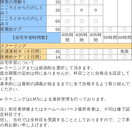
障害の理解Ⅱ
〇
〇
〇
20
こころとからだのしく
〇
※
※
20
みⅠ
こころとからだのしく
〇
〇
〇
60
みⅡ
医療的ケア
〇
〇
〇
〇
〇
50
405時
405時
405時
【自宅学習時間数】
50時間
50時間
間
間
間
スクーリング
介護過程Ⅲ（６日間）
〇
〇
〇
〇
免除
45
医療的ケア（２日間）
〇
〇
〇
〇
〇
14
自宅学習について
e-ラーニングまたは紙添削を選択して頂きます。
提出期限の定めは特にありませんが、科目ごとに合格点を設定して
います。
基本的には最初の講義が始まるまでに全て合格するよう取り組んで
ください。
e-ラーニングはLMSによる進捗管理を行っております。
注）初任者研修またはホームヘルパー２級所有者は、※印は修了認
定科目です。
但し、当社では全科目を受講することとしておりますので、ご了承
の程お願い申し上げます。