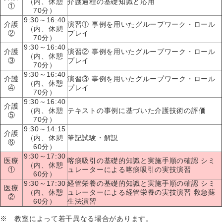
（内、休憩
介護過程の基礎知識と応用
①
70分）
9:30～16:40
介護
演習① 事例を用いたグループワーク・ロール
（内、休憩
②
プレイ
70分）
9:30～16:40
介護
演習② 事例を用いたグループワーク・ロール
（内、休憩
③
プレイ
70分）
9:30～16:40
介護
演習③ 事例を用いたグループワーク・ロール
（内、休憩
④
プレイ
70分）
9:30～16:40
介護
（内、休憩
テキストの事例に基づいた介護技術の評価
⑤
70分）
9:30～14:15
介護
（内、休憩
筆記試験・解説
⑥
60分）
9:30～17:30
医療
喀痰吸引の基礎的知識と実施手順の確認 シミ
（内、休憩
①
ュレーターによる喀痰吸引の実技演習
60分）
9:30～17:30
経管栄養の基礎的知識と実施手順の確認 シミ
医療
（内、休憩
ュレーターによる経管栄養の実技演習 救急蘇
②
60分）
生法演習
※ 教室によって若干異なる場合があります。