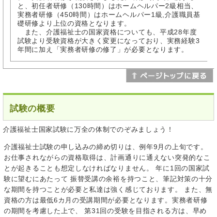
と、初任者研修（130時間）はホームヘルパー2級相当、
実務者研修（450時間）はホームヘルパー1級,介護職員基
礎研修より上位の資格となります。
また、介護福祉士の国家資格についても、平成28年度
試験より受験資格が大きく変更になっており、実務経験3
年間に加え「実務者研修の修了」が必要となります。
試験の概要
介護福祉士国家試験に万全の体制でのぞみましょう！
介護福祉士試験の申し込みの締め切りは、例年9月の上旬です。
お仕事されながらの資格取得は、計画通りに通えない突発的なこ
とが起きることも想定しなければなりません。 年に1回の国家試
験に望むにあたって 振替受講の余裕を持つこと、筆記対策の十分
な期間を持つことが必要と私達は強く感じております。 また、無
資格の方は最低6カ月の受講期間が必要となります。実務者研修
の期間を考慮した上で、 第31回の受験を目指される方は、早め