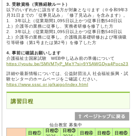
3. 受験資格（実務経験ルート）
以下のいずれかに該当する方が対象となります（※令和9年3
月31日までの「従事見込み」「修了見込み」を含みます）。
1. 3年以上（従業期間1,095日以上かつ従事日数540日以
上）介護等の業務に従事し、実務者研修を修了した方
2. 3年以上（従業期間1,095日以上かつ従事日数540日以
上）介護等の業務に従事し、介護職員基礎研修および喀痰吸
引等研修（第1号または第2号）を修了した方
4. 事前に確認お願いします
介護福祉士国家試験 WEB申し込み前の準備について
https://youtu.be/SMVMTyP_MeY?si=9Y5AWGDya4Pocs23
詳細や最新情報については、公益財団法人 社会福祉振興・試
験センターのホームページをご確認ください。
https://www.sssc.or.jp/kaigo/index.html
講習日程
仙台教室 募集中
日程②
日程③
日程①
日程④
日程⑤
日程⑥