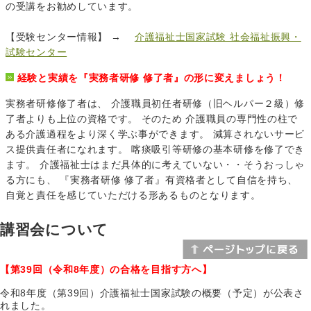
の受講をお勧めしています。
【受験センター情報】 →
介護福祉士国家試験 社会福祉振興・
試験センター
経験と実績を『実務者研修 修了者』の形に変えましょう！
実務者研修修了者は、 介護職員初任者研修（旧ヘルパー２級）修
了者よりも上位の資格です。 そのため 介護職員の専門性の柱で
ある介護過程をより深く学ぶ事ができます。 減算されないサービ
ス提供責任者になれます。 喀痰吸引等研修の基本研修を修了でき
ます。 介護福祉士はまだ具体的に考えていない・・そうおっしゃ
る方にも、 『実務者研修 修了者』有資格者として自信を持ち、
自覚と責任を感じていただける形あるものとなります。
講習会について
【第39回（令和8年度）の合格を目指す方へ】
令和8年度（第39回）介護福祉士国家試験の概要（予定）が公表さ
れました。