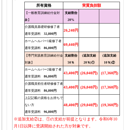
所有資格
実質負担額
【一般教育訓練給付金対
支給割合
象】
20%
介護職員基礎研修修了者
26,240円
通常受講料
32,800円
ホームヘルパー1級修了者
69,440円
通常受講料
86,800円
【専門実践教育訓練給付金
支給割合
(追加支給
(追加支給
対象】
50％
20％)①
10％)②
ホームヘルパー2級修了者
43,400円
(26,040円)
(17,360円)
通常受講料
86,800円
介護職員初任者研修修了者
43,400円
(26,040円)
(17,360円)
通常受講料
86,800円
上記記載の資格をお持ちで
48,400円
(29,040円)
(19,360円)
ない方
通常受講料
96,800円
※追加支給②は、①の支給が前提となります。令和6年10
月1日以降に受講開始された方が対象です。