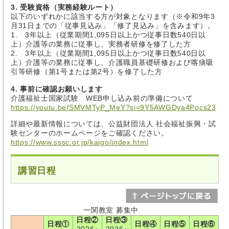
3. 受験資格（実務経験ルート）
以下のいずれかに該当する方が対象となります（※令和9年3
月31日までの「従事見込み」「修了見込み」を含みます）。
1. 3年以上（従業期間1,095日以上かつ従事日数540日以
上）介護等の業務に従事し、実務者研修を修了した方
2. 3年以上（従業期間1,095日以上かつ従事日数540日以
上）介護等の業務に従事し、介護職員基礎研修および喀痰吸
引等研修（第1号または第2号）を修了した方
4. 事前に確認お願いします
介護福祉士国家試験 WEB申し込み前の準備について
https://youtu.be/SMVMTyP_MeY?si=9Y5AWGDya4Pocs23
詳細や最新情報については、公益財団法人 社会福祉振興・試
験センターのホームページをご確認ください。
https://www.sssc.or.jp/kaigo/index.html
講習日程
一関教室 募集中
日程②
日程③
日程①
日程④
日程⑤
日程⑥