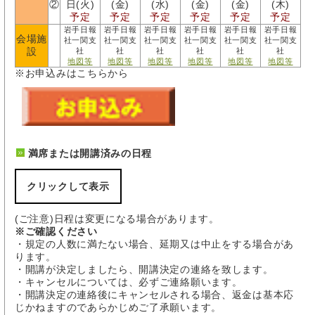
②
日(火)
(金)
(水)
(金)
(金)
(木)
予定
予定
予定
予定
予定
予定
岩手日報
岩手日報
岩手日報
岩手日報
岩手日報
岩手日報
会場施
社一関支
社一関支
社一関支
社一関支
社一関支
社一関支
設
社
社
社
社
社
社
地図等
地図等
地図等
地図等
地図等
地図等
※お申込みはこちらから
満席または開講済みの日程
クリックして表示
(ご注意)日程は変更になる場合があります。
※ご確認ください
・規定の人数に満たない場合、延期又は中止をする場合があ
ります。
・開講が決定しましたら、開講決定の連絡を致します。
・キャンセルについては、必ずご連絡願います。
・開講決定の連絡後にキャンセルされる場合、返金は基本応
じかねますのであらかじめご了承願います。