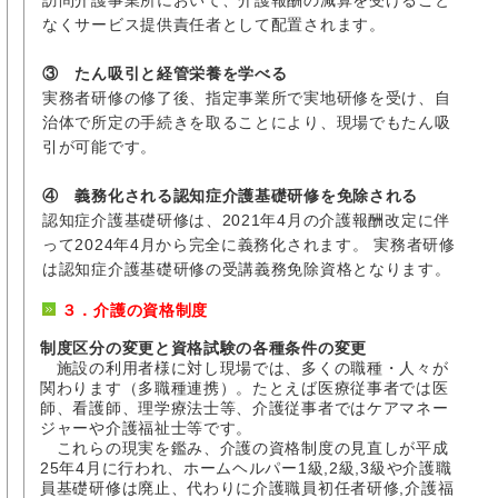
なくサービス提供責任者として配置されます。
③ たん吸引と経管栄養を学べる
実務者研修の修了後、指定事業所で実地研修を受け、自
治体で所定の手続きを取ることにより、現場でもたん吸
引が可能です。
④ 義務化される認知症介護基礎研修を免除される
認知症介護基礎研修は、2021年4月の介護報酬改定に伴
って2024年4月から完全に義務化されます。 実務者研修
は認知症介護基礎研修の受講義務免除資格となります。
３．介護の資格制度
制度区分の変更と資格試験の各種条件の変更
施設の利用者様に対し現場では、多くの職種・人々が
関わります（多職種連携）。たとえば医療従事者では医
師、看護師、理学療法士等、介護従事者ではケアマネー
ジャーや介護福祉士等です。
これらの現実を鑑み、介護の資格制度の見直しが平成
25年4月に行われ、ホームヘルパー1級,2級,3級や介護職
員基礎研修は廃止、代わりに介護職員初任者研修,介護福