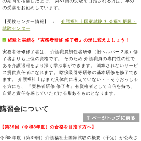
の期間を考慮した上で、 第31回の受験を目指される方は、早め
の受講をお勧めしています。
【受験センター情報】 →
介護福祉士国家試験 社会福祉振興・
試験センター
経験と実績を『実務者研修 修了者』の形に変えましょう！
実務者研修修了者は、 介護職員初任者研修（旧ヘルパー２級）修
了者よりも上位の資格です。 そのため 介護職員の専門性の柱で
ある介護過程をより深く学ぶ事ができます。 減算されないサービ
ス提供責任者になれます。 喀痰吸引等研修の基本研修を修了でき
ます。 介護福祉士はまだ具体的に考えていない・・そうおっしゃ
る方にも、 『実務者研修 修了者』有資格者として自信を持ち、
自覚と責任を感じていただける形あるものとなります。
講習会について
【第39回（令和8年度）の合格を目指す方へ】
令和8年度（第39回）介護福祉士国家試験の概要（予定）が公表さ