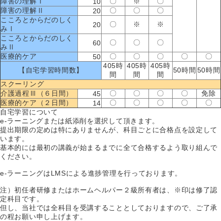
障害の理解Ⅰ
〇
※
〇
10
障害の理解Ⅱ
〇
〇
〇
20
こころとからだのしく
〇
※
※
20
みⅠ
こころとからだのしく
〇
〇
〇
60
みⅡ
医療的ケア
〇
〇
〇
〇
〇
50
405時
405時
405時
【自宅学習時間数】
50時間
50時間
間
間
間
スクーリング
介護過程Ⅲ（６日間）
〇
〇
〇
〇
免除
45
医療的ケア（２日間）
〇
〇
〇
〇
〇
14
自宅学習について
e-ラーニングまたは紙添削を選択して頂きます。
提出期限の定めは特にありませんが、科目ごとに合格点を設定して
います。
基本的には最初の講義が始まるまでに全て合格するよう取り組んで
ください。
e-ラーニングはLMSによる進捗管理を行っております。
注）初任者研修またはホームヘルパー２級所有者は、※印は修了認
定科目です。
但し、当社では全科目を受講することとしておりますので、ご了承
の程お願い申し上げます。