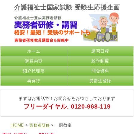
介護福祉士国家試験 受験生応援企画
ホーム
講習日程
講習内容
給付制度
紹介代理店
問合資料
再発行
受講生登録
まずはお電話で！お問合せをお待ちしております
フリーダイヤル.
0120-968-119
HOME
>
実務者研修
> 一関教室