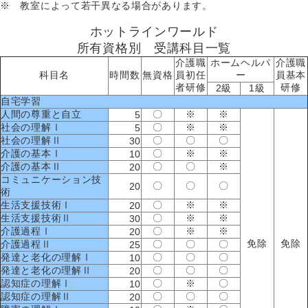
※ 教室によって若干異なる場合があります。
ホットラインワールド
所有資格別 受講科目一覧
介護職
ホームヘルパ
介護職
科目名
時間数
無資格
員初任
ー
員基本
者研修
研修
2級
1級
自宅学習
人間の尊重と自立
〇
※
※
5
社会の理解Ⅰ
〇
※
※
5
社会の理解Ⅱ
〇
〇
〇
30
介護の基本Ⅰ
〇
※
※
10
介護の基本Ⅱ
〇
〇
※
20
コミュニケーション技
〇
〇
〇
20
術
生活支援技術Ⅰ
〇
※
※
20
生活支援技術Ⅱ
〇
※
※
30
介護過程Ⅰ
〇
※
※
20
免除
免除
介護過程Ⅱ
〇
〇
〇
25
発達と老化の理解Ⅰ
〇
〇
〇
10
発達と老化の理解Ⅱ
〇
〇
〇
20
認知症の理解Ⅰ
〇
※
〇
10
認知症の理解Ⅱ
〇
〇
〇
20