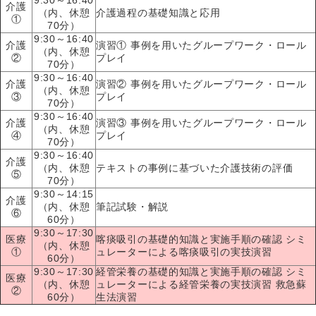
介護
（内、休憩
介護過程の基礎知識と応用
①
70分）
9:30～16:40
介護
演習① 事例を用いたグループワーク・ロール
（内、休憩
②
プレイ
70分）
9:30～16:40
介護
演習② 事例を用いたグループワーク・ロール
（内、休憩
③
プレイ
70分）
9:30～16:40
介護
演習③ 事例を用いたグループワーク・ロール
（内、休憩
④
プレイ
70分）
9:30～16:40
介護
（内、休憩
テキストの事例に基づいた介護技術の評価
⑤
70分）
9:30～14:15
介護
（内、休憩
筆記試験・解説
⑥
60分）
9:30～17:30
医療
喀痰吸引の基礎的知識と実施手順の確認 シミ
（内、休憩
①
ュレーターによる喀痰吸引の実技演習
60分）
9:30～17:30
経管栄養の基礎的知識と実施手順の確認 シミ
医療
（内、休憩
ュレーターによる経管栄養の実技演習 救急蘇
②
60分）
生法演習