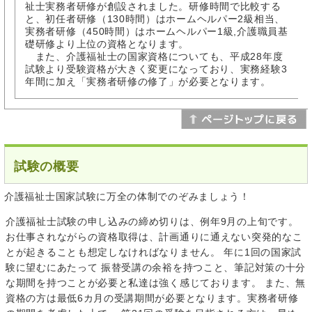
祉士実務者研修が創設されました。研修時間で比較する
と、初任者研修（130時間）はホームヘルパー2級相当、
実務者研修（450時間）はホームヘルパー1級,介護職員基
礎研修より上位の資格となります。
また、介護福祉士の国家資格についても、平成28年度
試験より受験資格が大きく変更になっており、実務経験3
年間に加え「実務者研修の修了」が必要となります。
試験の概要
介護福祉士国家試験に万全の体制でのぞみましょう！
介護福祉士試験の申し込みの締め切りは、例年9月の上旬です。
お仕事されながらの資格取得は、計画通りに通えない突発的なこ
とが起きることも想定しなければなりません。 年に1回の国家試
験に望むにあたって 振替受講の余裕を持つこと、筆記対策の十分
な期間を持つことが必要と私達は強く感じております。 また、無
資格の方は最低6カ月の受講期間が必要となります。実務者研修