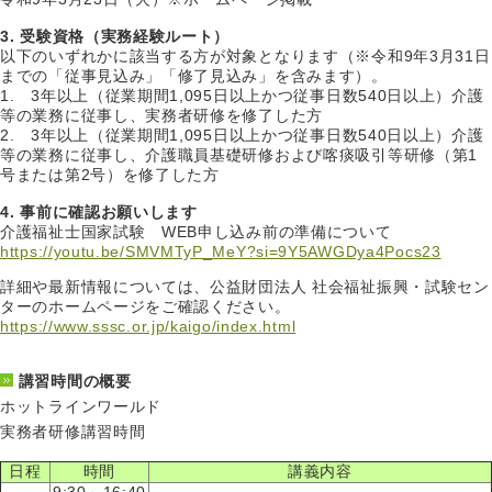
3. 受験資格（実務経験ルート）
以下のいずれかに該当する方が対象となります（※令和9年3月31日
までの「従事見込み」「修了見込み」を含みます）。
1. 3年以上（従業期間1,095日以上かつ従事日数540日以上）介護
等の業務に従事し、実務者研修を修了した方
2. 3年以上（従業期間1,095日以上かつ従事日数540日以上）介護
等の業務に従事し、介護職員基礎研修および喀痰吸引等研修（第1
号または第2号）を修了した方
4. 事前に確認お願いします
介護福祉士国家試験 WEB申し込み前の準備について
https://youtu.be/SMVMTyP_MeY?si=9Y5AWGDya4Pocs23
詳細や最新情報については、公益財団法人 社会福祉振興・試験セン
ターのホームページをご確認ください。
https://www.sssc.or.jp/kaigo/index.html
講習時間の概要
ホットラインワールド
実務者研修講習時間
日程
時間
講義内容
9:30～16:40