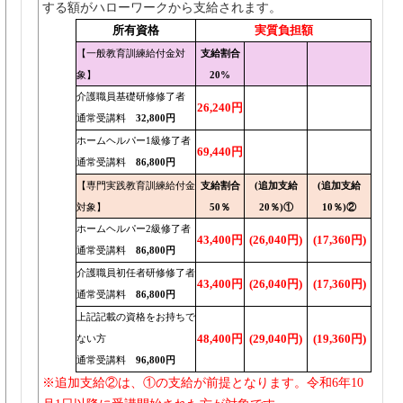
する額がハローワークから支給されます。
所有資格
実質負担額
【一般教育訓練給付金対
支給割合
象】
20%
介護職員基礎研修修了者
26,240円
通常受講料
32,800円
ホームヘルパー1級修了者
69,440円
通常受講料
86,800円
【専門実践教育訓練給付金
支給割合
(追加支給
(追加支給
対象】
50％
20％)①
10％)②
ホームヘルパー2級修了者
43,400円
(26,040円)
(17,360円)
通常受講料
86,800円
介護職員初任者研修修了者
43,400円
(26,040円)
(17,360円)
通常受講料
86,800円
上記記載の資格をお持ちで
48,400円
(29,040円)
(19,360円)
ない方
通常受講料
96,800円
※追加支給②は、①の支給が前提となります。令和6年10