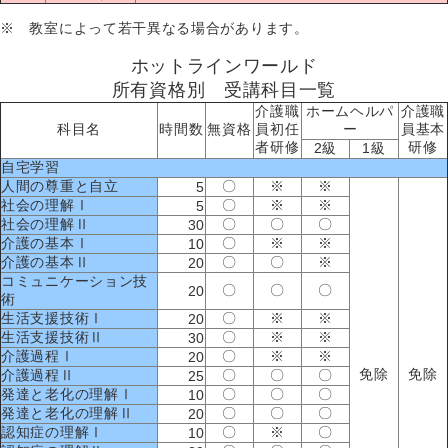
※ 教室によって若干異なる場合があります。
ホットラインワールド
所有資格別 受講科目一覧
介護職
ホームヘルパ
介護職
科目名
時間数
無資格
員初任
ー
員基本
者研修
研修
2級
1級
自宅学習
人間の尊重と自立
〇
※
※
5
社会の理解Ⅰ
〇
※
※
5
社会の理解Ⅱ
〇
〇
〇
30
介護の基本Ⅰ
〇
※
※
10
介護の基本Ⅱ
〇
〇
※
20
コミュニケーション技
〇
〇
〇
20
術
生活支援技術Ⅰ
〇
※
※
20
生活支援技術Ⅱ
〇
※
※
30
介護過程Ⅰ
〇
※
※
20
免除
免除
介護過程Ⅱ
〇
〇
〇
25
発達と老化の理解Ⅰ
〇
〇
〇
10
発達と老化の理解Ⅱ
〇
〇
〇
20
認知症の理解Ⅰ
〇
※
〇
10