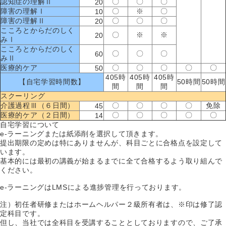
認知症の理解Ⅱ
〇
〇
〇
20
障害の理解Ⅰ
〇
※
〇
10
障害の理解Ⅱ
〇
〇
〇
20
こころとからだのしく
〇
※
※
20
みⅠ
こころとからだのしく
〇
〇
〇
60
みⅡ
医療的ケア
〇
〇
〇
〇
〇
50
405時
405時
405時
【自宅学習時間数】
50時間
50時間
間
間
間
スクーリング
介護過程Ⅲ（６日間）
〇
〇
〇
〇
免除
45
医療的ケア（２日間）
〇
〇
〇
〇
〇
14
自宅学習について
e-ラーニングまたは紙添削を選択して頂きます。
提出期限の定めは特にありませんが、科目ごとに合格点を設定して
います。
基本的には最初の講義が始まるまでに全て合格するよう取り組んで
ください。
e-ラーニングはLMSによる進捗管理を行っております。
注）初任者研修またはホームヘルパー２級所有者は、※印は修了認
定科目です。
但し、当社では全科目を受講することとしておりますので、ご了承