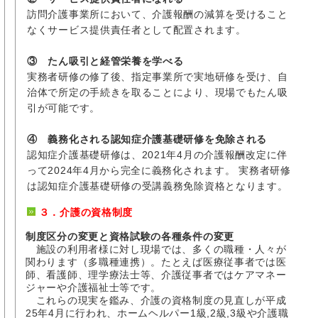
訪問介護事業所において、介護報酬の減算を受けること
なくサービス提供責任者として配置されます。
③ たん吸引と経管栄養を学べる
実務者研修の修了後、指定事業所で実地研修を受け、自
治体で所定の手続きを取ることにより、現場でもたん吸
引が可能です。
④ 義務化される認知症介護基礎研修を免除される
認知症介護基礎研修は、2021年4月の介護報酬改定に伴
って2024年4月から完全に義務化されます。 実務者研修
は認知症介護基礎研修の受講義務免除資格となります。
３．介護の資格制度
制度区分の変更と資格試験の各種条件の変更
施設の利用者様に対し現場では、多くの職種・人々が
関わります（多職種連携）。たとえば医療従事者では医
師、看護師、理学療法士等、介護従事者ではケアマネー
ジャーや介護福祉士等です。
これらの現実を鑑み、介護の資格制度の見直しが平成
25年4月に行われ、ホームヘルパー1級,2級,3級や介護職