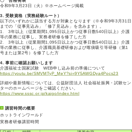
〇 合格発表
令和9年3月23日（火）※ホームページ掲載
3. 受験資格（実務経験ルート）
以下のいずれかに該当する方が対象となります（※令和9年3月31日
までの「従事見込み」「修了見込み」を含みます）。
1. 3年以上（従業期間1,095日以上かつ従事日数540日以上）介護
等の業務に従事し、実務者研修を修了した方
2. 3年以上（従業期間1,095日以上かつ従事日数540日以上）介護
等の業務に従事し、介護職員基礎研修および喀痰吸引等研修（第1
号または第2号）を修了した方
4. 事前に確認お願いします
介護福祉士国家試験 WEB申し込み前の準備について
https://youtu.be/SMVMTyP_MeY?si=9Y5AWGDya4Pocs23
詳細や最新情報については、公益財団法人 社会福祉振興・試験セン
ターのホームページをご確認ください。
https://www.sssc.or.jp/kaigo/index.html
講習時間の概要
ホットラインワールド
実務者研修講習時間