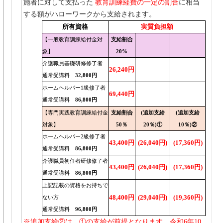
施者に対して支払った
教育訓練経費の一定の割合
に相当
する額がハローワークから支給されます。
所有資格
実質負担額
【一般教育訓練給付金対
支給割合
象】
20%
介護職員基礎研修修了者
26,240円
通常受講料
32,800円
ホームヘルパー1級修了者
69,440円
通常受講料
86,800円
【専門実践教育訓練給付金
支給割合
(追加支給
(追加支給
対象】
50％
20％)①
10％)②
ホームヘルパー2級修了者
43,400円
(26,040円)
(17,360円)
通常受講料
86,800円
介護職員初任者研修修了者
43,400円
(26,040円)
(17,360円)
通常受講料
86,800円
上記記載の資格をお持ちで
48,400円
(29,040円)
(19,360円)
ない方
通常受講料
96,800円
※追加支給②は、①の支給が前提となります。令和6年10