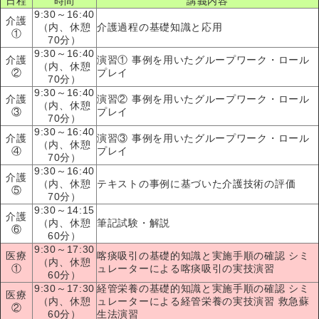
日程
時間
講義内容
9:30～16:40
介護
（内、休憩
介護過程の基礎知識と応用
①
70分）
9:30～16:40
介護
演習① 事例を用いたグループワーク・ロール
（内、休憩
②
プレイ
70分）
9:30～16:40
介護
演習② 事例を用いたグループワーク・ロール
（内、休憩
③
プレイ
70分）
9:30～16:40
介護
演習③ 事例を用いたグループワーク・ロール
（内、休憩
④
プレイ
70分）
9:30～16:40
介護
（内、休憩
テキストの事例に基づいた介護技術の評価
⑤
70分）
9:30～14:15
介護
（内、休憩
筆記試験・解説
⑥
60分）
9:30～17:30
医療
喀痰吸引の基礎的知識と実施手順の確認 シミ
（内、休憩
①
ュレーターによる喀痰吸引の実技演習
60分）
9:30～17:30
経管栄養の基礎的知識と実施手順の確認 シミ
医療
（内、休憩
ュレーターによる経管栄養の実技演習 救急蘇
②
60分）
生法演習