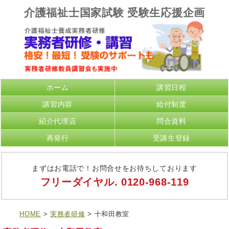
介護福祉士国家試験 受験生応援企画
ホーム
講習日程
講習内容
給付制度
紹介代理店
問合資料
再発行
受講生登録
まずはお電話で！お問合せをお待ちしております
フリーダイヤル.
0120-968-119
HOME
>
実務者研修
> 十和田教室