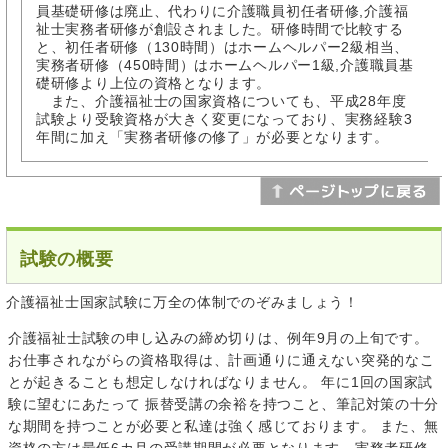
員基礎研修は廃止、代わりに介護職員初任者研修,介護福
祉士実務者研修が創設されました。研修時間で比較する
と、初任者研修（130時間）はホームヘルパー2級相当、
実務者研修（450時間）はホームヘルパー1級,介護職員基
礎研修より上位の資格となります。
また、介護福祉士の国家資格についても、平成28年度
試験より受験資格が大きく変更になっており、実務経験3
年間に加え「実務者研修の修了」が必要となります。
試験の概要
介護福祉士国家試験に万全の体制でのぞみましょう！
介護福祉士試験の申し込みの締め切りは、例年9月の上旬です。
お仕事されながらの資格取得は、計画通りに通えない突発的なこ
とが起きることも想定しなければなりません。 年に1回の国家試
験に望むにあたって 振替受講の余裕を持つこと、筆記対策の十分
な期間を持つことが必要と私達は強く感じております。 また、無
資格の方は最低6カ月の受講期間が必要となります。実務者研修