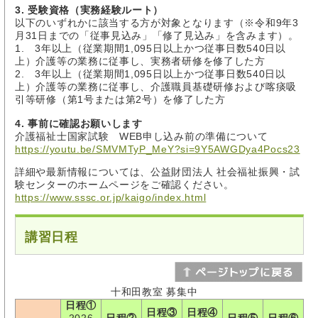
3. 受験資格（実務経験ルート）
以下のいずれかに該当する方が対象となります（※令和9年3
月31日までの「従事見込み」「修了見込み」を含みます）。
1. 3年以上（従業期間1,095日以上かつ従事日数540日以
上）介護等の業務に従事し、実務者研修を修了した方
2. 3年以上（従業期間1,095日以上かつ従事日数540日以
上）介護等の業務に従事し、介護職員基礎研修および喀痰吸
引等研修（第1号または第2号）を修了した方
4. 事前に確認お願いします
介護福祉士国家試験 WEB申し込み前の準備について
https://youtu.be/SMVMTyP_MeY?si=9Y5AWGDya4Pocs23
詳細や最新情報については、公益財団法人 社会福祉振興・試
験センターのホームページをご確認ください。
https://www.sssc.or.jp/kaigo/index.html
講習日程
十和田教室 募集中
日程①
日程③
日程④