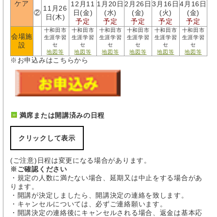
ケア
12月11
1月20日
2月26日
3月16日
4月16日
11月26
②
日(金)
(水)
(金)
(火)
(金)
日(木)
予定
予定
予定
予定
予定
十和田市
十和田市
十和田市
十和田市
十和田市
十和田市
会場施
生涯学習
生涯学習
生涯学習
生涯学習
生涯学習
生涯学習
設
セ
セ
セ
セ
セ
セ
地図等
地図等
地図等
地図等
地図等
地図等
※お申込みはこちらから
満席または開講済みの日程
クリックして表示
(ご注意)日程は変更になる場合があります。
※ご確認ください
・規定の人数に満たない場合、延期又は中止をする場合があ
ります。
・開講が決定しましたら、開講決定の連絡を致します。
・キャンセルについては、必ずご連絡願います。
・開講決定の連絡後にキャンセルされる場合、返金は基本応