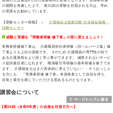
の期間を考慮した上で、 第31回の受験を目指される方は、早め
の受講をお勧めしています。
【受験センター情報】 →
介護福祉士国家試験 社会福祉振興・
試験センター
経験と実績を『実務者研修 修了者』の形に変えましょう！
実務者研修修了者は、 介護職員初任者研修（旧ヘルパー２級）修
了者よりも上位の資格です。 そのため 介護職員の専門性の柱で
ある介護過程をより深く学ぶ事ができます。 減算されないサービ
ス提供責任者になれます。 喀痰吸引等研修の基本研修を修了でき
ます。 介護福祉士はまだ具体的に考えていない・・そうおっしゃ
る方にも、 『実務者研修 修了者』有資格者として自信を持ち、
自覚と責任を感じていただける形あるものとなります。
講習会について
【第39回（令和8年度）の合格を目指す方へ】