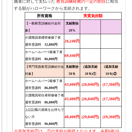
施者に対して支払った
教育訓練経費の一定の割合
に相当
する額がハローワークから支給されます。
所有資格
実質負担額
【一般教育訓練給付金対
支給割合
象】
20%
介護職員基礎研修修了者
26,240円
通常受講料
32,800円
ホームヘルパー1級修了者
69,440円
通常受講料
86,800円
【専門実践教育訓練給付金
支給割合
(追加支給
(追加支給
対象】
50％
20％)①
10％)②
ホームヘルパー2級修了者
43,400円
(26,040円)
(17,360円)
通常受講料
86,800円
介護職員初任者研修修了者
43,400円
(26,040円)
(17,360円)
通常受講料
86,800円
上記記載の資格をお持ちで
48,400円
(29,040円)
(19,360円)
ない方
通常受講料
96,800円
※追加支給②は、①の支給が前提となります。令和6年10