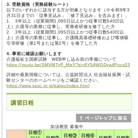
3. 受験資格（実務経験ルート）
以下のいずれかに該当する方が対象となります（※令和9年3
月31日までの「従事見込み」「修了見込み」を含みます）。
1. 3年以上（従業期間1,095日以上かつ従事日数540日以
上）介護等の業務に従事し、実務者研修を修了した方
2. 3年以上（従業期間1,095日以上かつ従事日数540日以
上）介護等の業務に従事し、介護職員基礎研修および喀痰吸
引等研修（第1号または第2号）を修了した方
4. 事前に確認お願いします
介護福祉士国家試験 WEB申し込み前の準備について
https://youtu.be/SMVMTyP_MeY?si=9Y5AWGDya4Pocs23
詳細や最新情報については、公益財団法人 社会福祉振興・試
験センターのホームページをご確認ください。
https://www.sssc.or.jp/kaigo/index.html
講習日程
加須教室 募集中
日程①
日程③
日程④