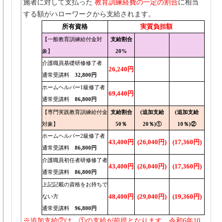
施者に対して支払った
教育訓練経費の一定の割合
に相当
する額がハローワークから支給されます。
所有資格
実質負担額
【一般教育訓練給付金対
支給割合
象】
20%
介護職員基礎研修修了者
26,240円
通常受講料
32,800円
ホームヘルパー1級修了者
69,440円
通常受講料
86,800円
【専門実践教育訓練給付金
支給割合
(追加支給
(追加支給
対象】
50％
20％)①
10％)②
ホームヘルパー2級修了者
43,400円
(26,040円)
(17,360円)
通常受講料
86,800円
介護職員初任者研修修了者
43,400円
(26,040円)
(17,360円)
通常受講料
86,800円
上記記載の資格をお持ちで
48,400円
(29,040円)
(19,360円)
ない方
通常受講料
96,800円
※追加支給②は、①の支給が前提となります。令和6年10