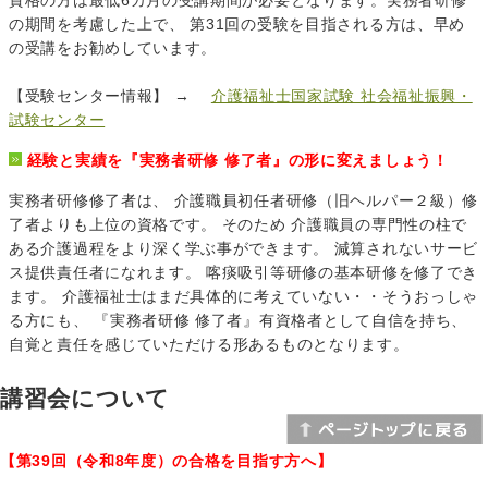
の期間を考慮した上で、 第31回の受験を目指される方は、早め
の受講をお勧めしています。
【受験センター情報】 →
介護福祉士国家試験 社会福祉振興・
試験センター
経験と実績を『実務者研修 修了者』の形に変えましょう！
実務者研修修了者は、 介護職員初任者研修（旧ヘルパー２級）修
了者よりも上位の資格です。 そのため 介護職員の専門性の柱で
ある介護過程をより深く学ぶ事ができます。 減算されないサービ
ス提供責任者になれます。 喀痰吸引等研修の基本研修を修了でき
ます。 介護福祉士はまだ具体的に考えていない・・そうおっしゃ
る方にも、 『実務者研修 修了者』有資格者として自信を持ち、
自覚と責任を感じていただける形あるものとなります。
講習会について
【第39回（令和8年度）の合格を目指す方へ】