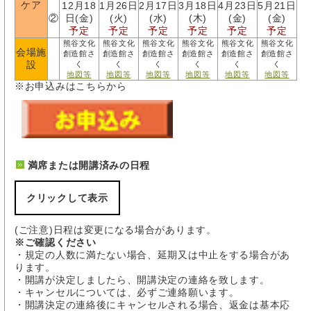
ケア
12月18
1月26日
2月17日
3月18日
4月23日
5月21日
②
日(金)
(火)
(水)
(木)
(金)
(金)
予定
予定
予定
予定
予定
予定
熊谷文化
熊谷文化
熊谷文化
熊谷文化
熊谷文化
熊谷文化
会場施
創造館さ
創造館さ
創造館さ
創造館さ
創造館さ
創造館さ
設
く
く
く
く
く
く
地図等
地図等
地図等
地図等
地図等
地図等
※お申込みはこちらから
満席または開講済みの日程
クリックして表示
(ご注意)日程は変更になる場合があります。
※ご確認ください
・規定の人数に満たない場合、延期又は中止をする場合があ
ります。
・開講が決定しましたら、開講決定の連絡を致します。
・キャンセルについては、必ずご連絡願います。
・開講決定の連絡後にキャンセルされる場合、返金は基本応