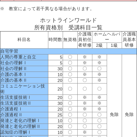
※ 教室によって若干異なる場合があります。
ホットラインワールド
所有資格別 受講科目一覧
介護職
ホームヘルパ
介護職
科目名
時間数
無資格
員初任
ー
員基本
者研修
研修
2級
1級
自宅学習
人間の尊重と自立
〇
※
※
5
社会の理解Ⅰ
〇
※
※
5
社会の理解Ⅱ
〇
〇
〇
30
介護の基本Ⅰ
〇
※
※
10
介護の基本Ⅱ
〇
〇
※
20
コミュニケーション技
〇
〇
〇
20
術
生活支援技術Ⅰ
〇
※
※
20
生活支援技術Ⅱ
〇
※
※
30
介護過程Ⅰ
〇
※
※
20
免除
免除
介護過程Ⅱ
〇
〇
〇
25
発達と老化の理解Ⅰ
〇
〇
〇
10
発達と老化の理解Ⅱ
〇
〇
〇
20
認知症の理解Ⅰ
〇
※
〇
10