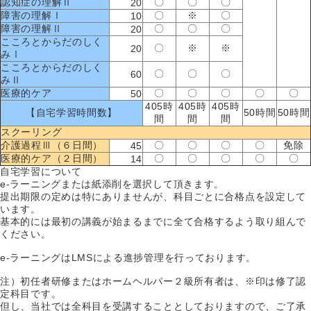
認知症の理解Ⅱ
〇
〇
〇
20
障害の理解Ⅰ
〇
※
〇
10
障害の理解Ⅱ
〇
〇
〇
20
こころとからだのしく
〇
※
※
20
みⅠ
こころとからだのしく
〇
〇
〇
60
みⅡ
医療的ケア
〇
〇
〇
〇
〇
50
405時
405時
405時
【自宅学習時間数】
50時間
50時間
間
間
間
スクーリング
介護過程Ⅲ（６日間）
〇
〇
〇
〇
免除
45
医療的ケア（２日間）
〇
〇
〇
〇
〇
14
自宅学習について
e-ラーニングまたは紙添削を選択して頂きます。
提出期限の定めは特にありませんが、科目ごとに合格点を設定して
います。
基本的には最初の講義が始まるまでに全て合格するよう取り組んで
ください。
e-ラーニングはLMSによる進捗管理を行っております。
注）初任者研修またはホームヘルパー２級所有者は、※印は修了認
定科目です。
但し、当社では全科目を受講することとしておりますので、ご了承