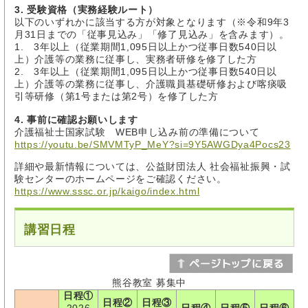
3. 受験資格（実務経験ルート）
以下のいずれかに該当する方が対象となります（※令和9年3
月31日までの「従事見込み」「修了見込み」を含みます）。
1. 3年以上（従業期間1,095日以上かつ従事日数540日以
上）介護等の業務に従事し、実務者研修を修了した方
2. 3年以上（従業期間1,095日以上かつ従事日数540日以
上）介護等の業務に従事し、介護職員基礎研修および喀痰吸
引等研修（第1号または第2号）を修了した方
4. 事前に確認お願いします
介護福祉士国家試験 WEB申し込み前の準備について
https://youtu.be/SMVMTyP_MeY?si=9Y5AWGDya4Pocs23
詳細や最新情報については、公益財団法人 社会福祉振興・試
験センターのホームページをご確認ください。
https://www.sssc.or.jp/kaigo/index.html
講習日程
熊谷教室 募集中
日程①
日程②
日程③