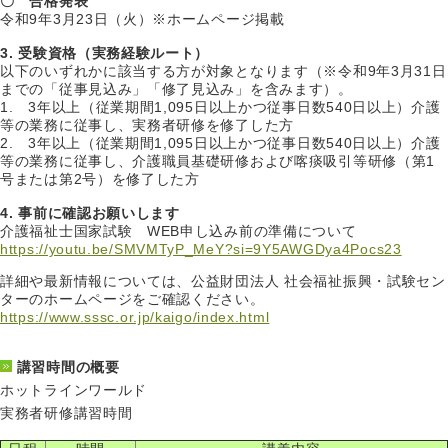
〇 合格発表
令和9年3月23日（火）※ホームページ掲載
3. 受験資格（実務経験ルート）
以下のいずれかに該当する方が対象となります（※令和9年3月31日
までの「従事見込み」「修了見込み」を含みます）。
1. 3年以上（従業期間1,095日以上かつ従事日数540日以上）介護
等の業務に従事し、実務者研修を修了した方
2. 3年以上（従業期間1,095日以上かつ従事日数540日以上）介護
等の業務に従事し、介護職員基礎研修および喀痰吸引等研修（第1
号または第2号）を修了した方
4. 事前に確認お願いします
介護福祉士国家試験 WEB申し込み前の準備について
https://youtu.be/SMVMTyP_MeY?si=9Y5AWGDya4Pocs23
詳細や最新情報については、公益財団法人 社会福祉振興・試験セン
ターのホームページをご確認ください。
https://www.sssc.or.jp/kaigo/index.html
講習時間の概要
ホットラインワールド
実務者研修講習時間