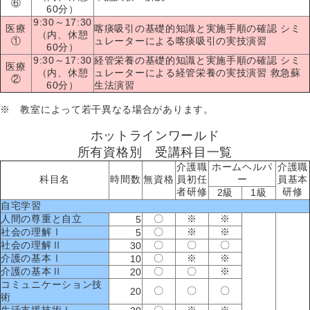
⑥
60分）
9:30～17:30
医療
喀痰吸引の基礎的知識と実施手順の確認 シミ
（内、休憩
①
ュレーターによる喀痰吸引の実技演習
60分）
9:30～17:30
経管栄養の基礎的知識と実施手順の確認 シミ
医療
（内、休憩
ュレーターによる経管栄養の実技演習 救急蘇
②
60分）
生法演習
※ 教室によって若干異なる場合があります。
ホットラインワールド
所有資格別 受講科目一覧
介護職
ホームヘルパ
介護職
科目名
時間数
無資格
員初任
ー
員基本
者研修
研修
2級
1級
自宅学習
人間の尊重と自立
〇
※
※
5
社会の理解Ⅰ
〇
※
※
5
社会の理解Ⅱ
〇
〇
〇
30
介護の基本Ⅰ
〇
※
※
10
介護の基本Ⅱ
〇
〇
※
20
コミュニケーション技
〇
〇
〇
20
術
生活支援技術Ⅰ
〇
※
※