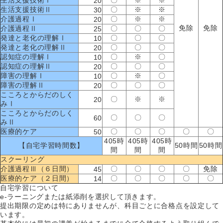
20
生活支援技術Ⅱ
〇
※
※
30
介護過程Ⅰ
〇
※
※
20
免除
免除
介護過程Ⅱ
〇
〇
〇
25
発達と老化の理解Ⅰ
〇
〇
〇
10
発達と老化の理解Ⅱ
〇
〇
〇
20
認知症の理解Ⅰ
〇
※
〇
10
認知症の理解Ⅱ
〇
〇
〇
20
障害の理解Ⅰ
〇
※
〇
10
障害の理解Ⅱ
〇
〇
〇
20
こころとからだのしく
〇
※
※
20
みⅠ
こころとからだのしく
〇
〇
〇
60
みⅡ
医療的ケア
〇
〇
〇
〇
〇
50
405時
405時
405時
【自宅学習時間数】
50時間
50時間
間
間
間
スクーリング
介護過程Ⅲ（６日間）
〇
〇
〇
〇
免除
45
医療的ケア（２日間）
〇
〇
〇
〇
〇
14
自宅学習について
e-ラーニングまたは紙添削を選択して頂きます。
提出期限の定めは特にありませんが、科目ごとに合格点を設定して
います。