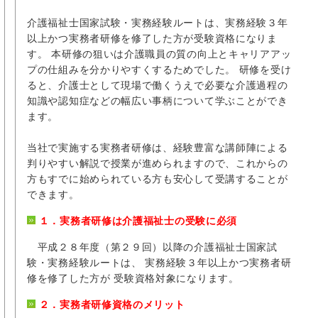
介護福祉士国家試験・実務経験ルートは、実務経験３年
以上かつ実務者研修を修了した方が受験資格になりま
す。 本研修の狙いは介護職員の質の向上とキャリアアッ
プの仕組みを分かりやすくするためでした。 研修を受け
ると、介護士として現場で働くうえで必要な介護過程の
知識や認知症などの幅広い事柄について学ぶことができ
ます。
当社で実施する実務者研修は、経験豊富な講師陣による
判りやすい解説で授業が進められますので、これからの
方もすでに始められている方も安心して受講することが
できます。
１．実務者研修は介護福祉士の受験に必須
平成２８年度（第２９回）以降の介護福祉士国家試
験・実務経験ルートは、 実務経験３年以上かつ実務者研
修を修了した方が 受験資格対象になります。
２．実務者研修資格のメリット