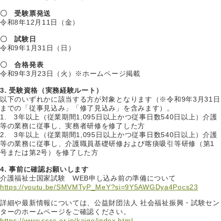
〇 受験票発送
令和8年12月11日（金）
〇 試験日
令和9年1月31日（日）
〇 合格発表
令和9年3月23日（火）※ホームページ掲載
3. 受験資格（実務経験ルート）
以下のいずれかに該当する方が対象となります（※令和9年3月31日
までの「従事見込み」「修了見込み」を含みます）。
1. 3年以上（従業期間1,095日以上かつ従事日数540日以上）介護
等の業務に従事し、実務者研修を修了した方
2. 3年以上（従業期間1,095日以上かつ従事日数540日以上）介護
等の業務に従事し、介護職員基礎研修および喀痰吸引等研修（第1
号または第2号）を修了した方
4. 事前に確認お願いします
介護福祉士国家試験 WEB申し込み前の準備について
https://youtu.be/SMVMTyP_MeY?si=9Y5AWGDya4Pocs23
詳細や最新情報については、公益財団法人 社会福祉振興・試験セン
ターのホームページをご確認ください。
https://www.sssc.or.jp/kaigo/index.html