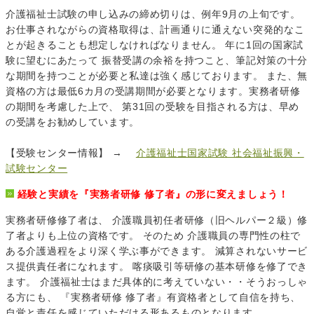
介護福祉士試験の申し込みの締め切りは、例年9月の上旬です。
お仕事されながらの資格取得は、計画通りに通えない突発的なこ
とが起きることも想定しなければなりません。 年に1回の国家試
験に望むにあたって 振替受講の余裕を持つこと、筆記対策の十分
な期間を持つことが必要と私達は強く感じております。 また、無
資格の方は最低6カ月の受講期間が必要となります。実務者研修
の期間を考慮した上で、 第31回の受験を目指される方は、早め
の受講をお勧めしています。
【受験センター情報】 →
介護福祉士国家試験 社会福祉振興・
試験センター
経験と実績を『実務者研修 修了者』の形に変えましょう！
実務者研修修了者は、 介護職員初任者研修（旧ヘルパー２級）修
了者よりも上位の資格です。 そのため 介護職員の専門性の柱で
ある介護過程をより深く学ぶ事ができます。 減算されないサービ
ス提供責任者になれます。 喀痰吸引等研修の基本研修を修了でき
ます。 介護福祉士はまだ具体的に考えていない・・そうおっしゃ
る方にも、 『実務者研修 修了者』有資格者として自信を持ち、
自覚と責任を感じていただける形あるものとなります。