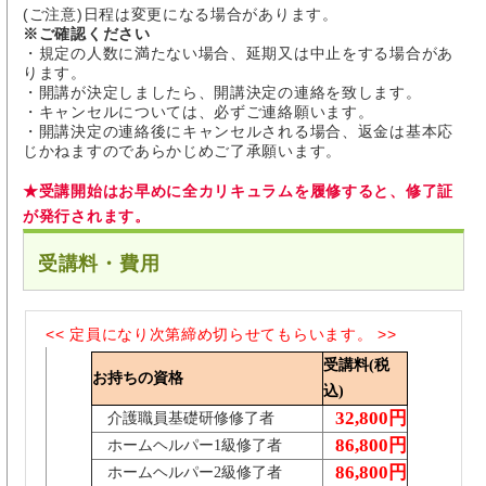
(ご注意)日程は変更になる場合があります。
※ご確認ください
日程①
・規定の人数に満たない場合、延期又は中止をする場合があ
日程順
日程②
日程③
日程④
日程⑤
日程⑥
2026
ります。
開講中
・開講が決定しましたら、開講決定の連絡を致します。
6月16日
・キャンセルについては、必ずご連絡願います。
(火)
①
・開講決定の連絡後にキャンセルされる場合、返金は基本応
オンラ
じかねますのであらかじめご了承願います。
イン
6月23日
★受講開始はお早めに全カリキュラムを履修すると、修了証
(火)
②
オンラ
が発行されます。
イン
7月7日
受講料・費用
(火)
③
オンラ
介護過
イン
程Ⅲ
7月14日
<< 定員になり次第締め切らせてもらいます。 >>
(火)
④
受講料(税
オンラ
お持ちの資格
イン
込)
7月28日
32,800円
介護職員基礎研修修了者
(火)
⑤
86,800円
ホームヘルパー1級修了者
オンラ
イン
86,800円
ホームヘルパー2級修了者