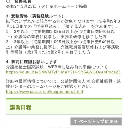
〇 合格発表
令和9年3月23日（火）※ホームページ掲載
3. 受験資格（実務経験ルート）
以下のいずれかに該当する方が対象となります（※令和9年3
月31日までの「従事見込み」「修了見込み」を含みます）。
1. 3年以上（従業期間1,095日以上かつ従事日数540日以
上）介護等の業務に従事し、実務者研修を修了した方
2. 3年以上（従業期間1,095日以上かつ従事日数540日以
上）介護等の業務に従事し、介護職員基礎研修および喀痰吸
引等研修（第1号または第2号）を修了した方
4. 事前に確認お願いします
介護福祉士国家試験 WEB申し込み前の準備について
https://youtu.be/SMVMTyP_MeY?si=9Y5AWGDya4Pocs23
詳細や最新情報については、公益財団法人 社会福祉振興・試
験センターのホームページをご確認ください。
https://www.sssc.or.jp/kaigo/index.html
講習日程