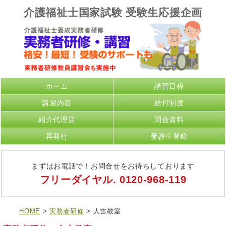
介護福祉士国家試験 受験生応援企画
ホーム
講習日程
講習内容
給付制度
紹介代理店
問合資料
再発行
受講生登録
まずはお電話で！お問合せをお待ちしております
フリーダイヤル.
0120-968-119
HOME
>
実務者研修
> 人吉教室