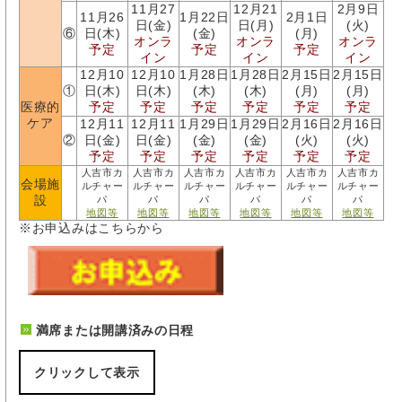
11月27
12月21
2月9日
11月26
1月22日
2月1日
日(金)
日(月)
(火)
⑥
日(木)
(金)
(月)
オンラ
オンラ
オンラ
予定
予定
予定
イン
イン
イン
12月10
12月10
1月28日
1月28日
2月15日
2月15日
①
日(木)
日(木)
(木)
(木)
(月)
(月)
医療的
予定
予定
予定
予定
予定
予定
ケア
12月11
12月11
1月29日
1月29日
2月16日
2月16日
②
日(金)
日(金)
(金)
(金)
(火)
(火)
予定
予定
予定
予定
予定
予定
人吉市カ
人吉市カ
人吉市カ
人吉市カ
人吉市カ
人吉市カ
会場施
ルチャー
ルチャー
ルチャー
ルチャー
ルチャー
ルチャー
設
パ
パ
パ
パ
パ
パ
地図等
地図等
地図等
地図等
地図等
地図等
※お申込みはこちらから
満席または開講済みの日程
クリックして表示