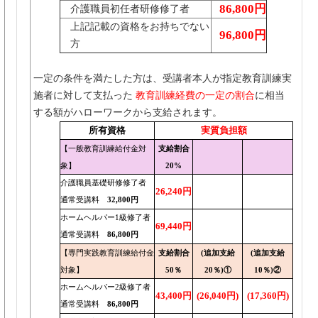
8月4日
86,800円
介護職員初任者研修修了者
(火)
⑥
上記記載の資格をお持ちでない
オンラ
96,800円
イン
方
8月20日
①
(木)
一定の条件を満たした方は、受講者本人が指定教育訓練実
医療的
予定
ケア
8月21日
施者に対して支払った
教育訓練経費の一定の割合
に相当
②
(金)
する額がハローワークから支給されます。
予定
所有資格
実質負担額
人吉市カ
人吉市カ
人吉市カ
人吉市カ
人吉市カ
人吉市カ
会場施
ルチャー
ルチャー
ルチャー
ルチャー
ルチャー
ルチャー
【一般教育訓練給付金対
支給割合
設
パ
パ
パ
パ
パ
パ
地図等
地図等
地図等
地図等
地図等
地図等
象】
20%
介護職員基礎研修修了者
26,240円
通常受講料
32,800円
ホームヘルパー1級修了者
69,440円
通常受講料
86,800円
【専門実践教育訓練給付金
支給割合
(追加支給
(追加支給
対象】
50％
20％)①
10％)②
ホームヘルパー2級修了者
43,400円
(26,040円)
(17,360円)
通常受講料
86,800円