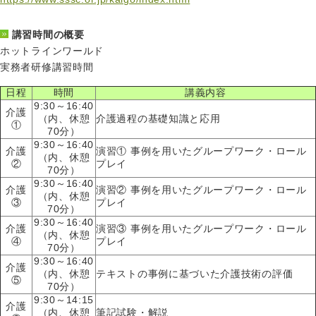
講習時間の概要
ホットラインワールド
実務者研修講習時間
日程
時間
講義内容
9:30～16:40
介護
（内、休憩
介護過程の基礎知識と応用
①
70分）
9:30～16:40
介護
演習① 事例を用いたグループワーク・ロール
（内、休憩
②
プレイ
70分）
9:30～16:40
介護
演習② 事例を用いたグループワーク・ロール
（内、休憩
③
プレイ
70分）
9:30～16:40
介護
演習③ 事例を用いたグループワーク・ロール
（内、休憩
④
プレイ
70分）
9:30～16:40
介護
（内、休憩
テキストの事例に基づいた介護技術の評価
⑤
70分）
9:30～14:15
介護
（内、休憩
筆記試験・解説