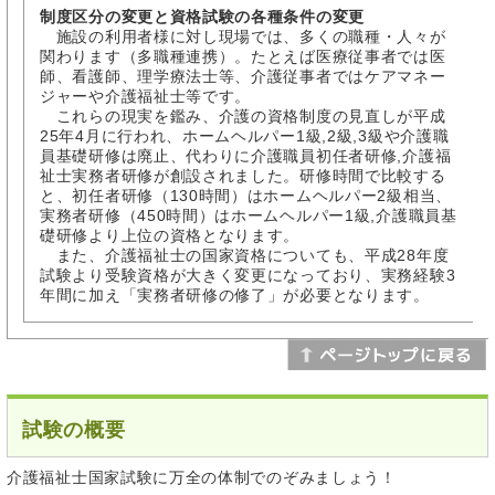
制度区分の変更と資格試験の各種条件の変更
施設の利用者様に対し現場では、多くの職種・人々が
関わります（多職種連携）。たとえば医療従事者では医
師、看護師、理学療法士等、介護従事者ではケアマネー
ジャーや介護福祉士等です。
これらの現実を鑑み、介護の資格制度の見直しが平成
25年4月に行われ、ホームヘルパー1級,2級,3級や介護職
員基礎研修は廃止、代わりに介護職員初任者研修,介護福
祉士実務者研修が創設されました。研修時間で比較する
と、初任者研修（130時間）はホームヘルパー2級相当、
実務者研修（450時間）はホームヘルパー1級,介護職員基
礎研修より上位の資格となります。
また、介護福祉士の国家資格についても、平成28年度
試験より受験資格が大きく変更になっており、実務経験3
年間に加え「実務者研修の修了」が必要となります。
試験の概要
介護福祉士国家試験に万全の体制でのぞみましょう！