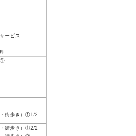
サービス
理
①
街歩き）①1/2
街歩き）①2/2