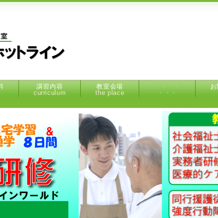
料
講習内容
教室会場
・・・・
お
curriculum
the place
・・・