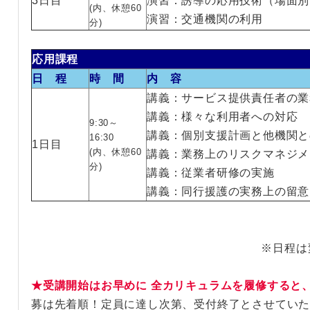
3日目
演習：誘導の応用技術（場面別
(内、休憩60
演習：交通機関の利用
分)
応用課程
日 程
時 間
内 容
講義：サービス提供責任者の業
講義：様々な利用者への対応
9:30～
講義：個別支援計画と他機関と
16:30
1日目
(内、休憩60
講義：業務上のリスクマネジメ
分)
講義：従業者研修の実施
講義：同行援護の実務上の留意
※日程は
★受講開始はお早めに 全カリキュラムを履修すると
募は先着順！定員に達し次第、受付終了とさせてい