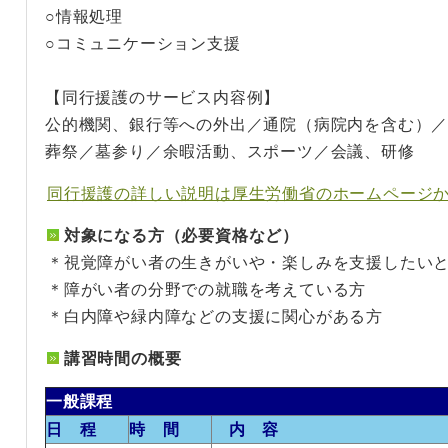
○情報処理
○コミュニケーション支援
【同行援護のサービス内容例】
公的機関、銀行等への外出／通院（病院内を含む）
葬祭／墓参り／余暇活動、スポーツ／会議、研修
同行援護の詳しい説明は厚生労働省のホームページから
対象になる方（必要資格など）
＊視覚障がい者の生きがいや・楽しみを支援したい
＊障がい者の分野での就職を考えている方
＊白内障や緑内障などの支援に関心がある方
講習時間の概要
一般課程
日 程
時 間
内 容