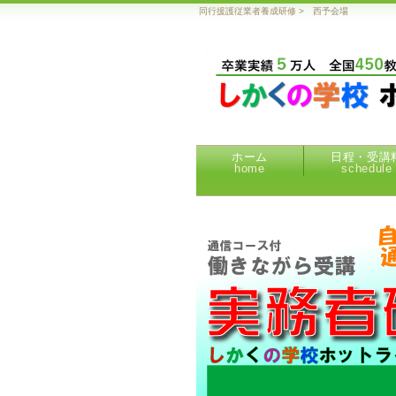
同行援護従業者養成研修 > 西予会場
ホーム
日程・受講
home
schedule