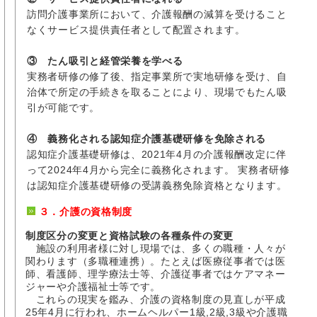
訪問介護事業所において、介護報酬の減算を受けること
なくサービス提供責任者として配置されます。
③ たん吸引と経管栄養を学べる
実務者研修の修了後、指定事業所で実地研修を受け、自
治体で所定の手続きを取ることにより、現場でもたん吸
引が可能です。
④ 義務化される認知症介護基礎研修を免除される
認知症介護基礎研修は、2021年4月の介護報酬改定に伴
って2024年4月から完全に義務化されます。 実務者研修
は認知症介護基礎研修の受講義務免除資格となります。
３．介護の資格制度
制度区分の変更と資格試験の各種条件の変更
施設の利用者様に対し現場では、多くの職種・人々が
関わります（多職種連携）。たとえば医療従事者では医
師、看護師、理学療法士等、介護従事者ではケアマネー
ジャーや介護福祉士等です。
これらの現実を鑑み、介護の資格制度の見直しが平成
25年4月に行われ、ホームヘルパー1級,2級,3級や介護職