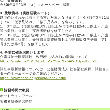
〇 合格発表
令和9年3月23日（火）※ホームページ掲載
3. 受験資格（実務経験ルート）
以下のいずれかに該当する方が対象となります（※令和9年3月31日
までの「従事見込み」「修了見込み」を含みます）。
1. 3年以上（従業期間1,095日以上かつ従事日数540日以上）介護
等の業務に従事し、実務者研修を修了した方
2. 3年以上（従業期間1,095日以上かつ従事日数540日以上）介護
等の業務に従事し、介護職員基礎研修および喀痰吸引等研修（第1
号または第2号）を修了した方
4. 事前に確認お願いします
介護福祉士国家試験 WEB申し込み前の準備について
https://youtu.be/SMVMTyP_MeY?si=9Y5AWGDya4Pocs23
詳細や最新情報については、公益財団法人 社会福祉振興・試験セン
ターのホームページをご確認ください。
https://www.sssc.or.jp/kaigo/index.html
講習時間の概要
ホットラインワールド
実務者研修講習時間