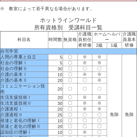
※ 教室によって若干異なる場合があります。
ホットラインワールド
所有資格別 受講科目一覧
介護職
ホームヘルパ
介護職
科目名
時間数
無資格
員初任
ー
員基本
者研修
研修
2級
1級
自宅学習
人間の尊重と自立
〇
※
※
5
社会の理解Ⅰ
〇
※
※
5
社会の理解Ⅱ
〇
〇
〇
30
介護の基本Ⅰ
〇
※
※
10
介護の基本Ⅱ
〇
〇
※
20
コミュニケーション技
〇
〇
〇
20
術
生活支援技術Ⅰ
〇
※
※
20
生活支援技術Ⅱ
〇
※
※
30
介護過程Ⅰ
〇
※
※
20
免除
免除
介護過程Ⅱ
〇
〇
〇
25
発達と老化の理解Ⅰ
〇
〇
〇
10
発達と老化の理解Ⅱ
〇
〇
〇
20
認知症の理解Ⅰ
〇
※
〇
10