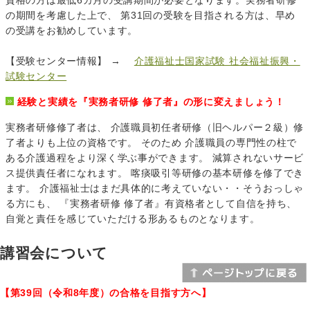
の期間を考慮した上で、 第31回の受験を目指される方は、早め
の受講をお勧めしています。
【受験センター情報】 →
介護福祉士国家試験 社会福祉振興・
試験センター
経験と実績を『実務者研修 修了者』の形に変えましょう！
実務者研修修了者は、 介護職員初任者研修（旧ヘルパー２級）修
了者よりも上位の資格です。 そのため 介護職員の専門性の柱で
ある介護過程をより深く学ぶ事ができます。 減算されないサービ
ス提供責任者になれます。 喀痰吸引等研修の基本研修を修了でき
ます。 介護福祉士はまだ具体的に考えていない・・そうおっしゃ
る方にも、 『実務者研修 修了者』有資格者として自信を持ち、
自覚と責任を感じていただける形あるものとなります。
講習会について
【第39回（令和8年度）の合格を目指す方へ】