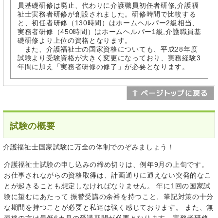
員基礎研修は廃止、代わりに介護職員初任者研修,介護福
祉士実務者研修が創設されました。研修時間で比較する
と、初任者研修（130時間）はホームヘルパー2級相当、
実務者研修（450時間）はホームヘルパー1級,介護職員基
礎研修より上位の資格となります。
また、介護福祉士の国家資格についても、平成28年度
試験より受験資格が大きく変更になっており、実務経験3
年間に加え「実務者研修の修了」が必要となります。
試験の概要
介護福祉士国家試験に万全の体制でのぞみましょう！
介護福祉士試験の申し込みの締め切りは、例年9月の上旬です。
お仕事されながらの資格取得は、計画通りに通えない突発的なこ
とが起きることも想定しなければなりません。 年に1回の国家試
験に望むにあたって 振替受講の余裕を持つこと、筆記対策の十分
な期間を持つことが必要と私達は強く感じております。 また、無
資格の方は最低6カ月の受講期間が必要となります。実務者研修