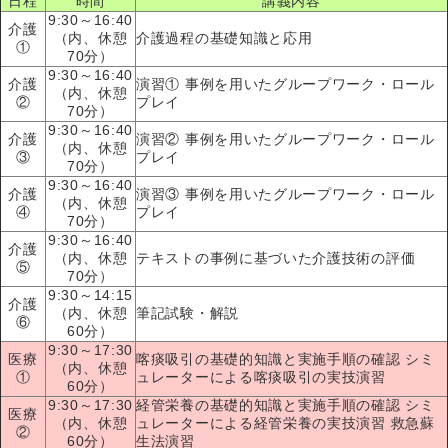
日程
時間
講義内容
9:30～16:40
介護
（内、休憩
介護過程の基礎知識と応用
①
70分）
9:30～16:40
介護
演習① 事例を用いたグループワーク・ロール
（内、休憩
②
プレイ
70分）
9:30～16:40
介護
演習② 事例を用いたグループワーク・ロール
（内、休憩
③
プレイ
70分）
9:30～16:40
介護
演習③ 事例を用いたグループワーク・ロール
（内、休憩
④
プレイ
70分）
9:30～16:40
介護
（内、休憩
テキストの事例に基づいた介護技術の評価
⑤
70分）
9:30～14:15
介護
（内、休憩
筆記試験・解説
⑥
60分）
9:30～17:30
医療
喀痰吸引の基礎的知識と実施手順の確認 シミ
（内、休憩
①
ュレーターによる喀痰吸引の実技演習
60分）
9:30～17:30
経管栄養の基礎的知識と実施手順の確認 シミ
医療
（内、休憩
ュレーターによる経管栄養の実技演習 救急蘇
②
60分）
生法演習