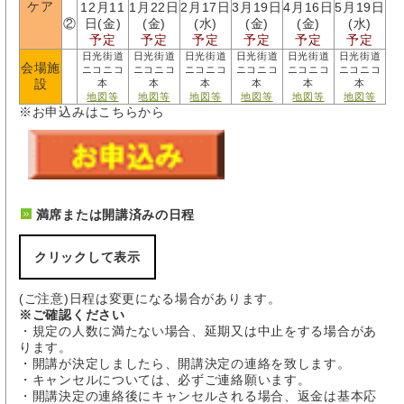
ケア
12月11
1月22日
2月17日
3月19日
4月16日
5月19日
②
日(金)
(金)
(水)
(金)
(金)
(水)
予定
予定
予定
予定
予定
予定
日光街道
日光街道
日光街道
日光街道
日光街道
日光街道
会場施
ニコニコ
ニコニコ
ニコニコ
ニコニコ
ニコニコ
ニコニコ
設
本
本
本
本
本
本
地図等
地図等
地図等
地図等
地図等
地図等
※お申込みはこちらから
満席または開講済みの日程
クリックして表示
(ご注意)日程は変更になる場合があります。
※ご確認ください
・規定の人数に満たない場合、延期又は中止をする場合があ
ります。
・開講が決定しましたら、開講決定の連絡を致します。
・キャンセルについては、必ずご連絡願います。
・開講決定の連絡後にキャンセルされる場合、返金は基本応