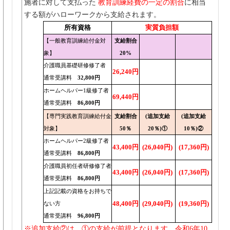
施者に対して支払った
教育訓練経費の一定の割合
に相当
する額がハローワークから支給されます。
所有資格
実質負担額
【一般教育訓練給付金対
支給割合
象】
20%
介護職員基礎研修修了者
26,240円
通常受講料
32,800円
ホームヘルパー1級修了者
69,440円
通常受講料
86,800円
【専門実践教育訓練給付金
支給割合
(追加支給
(追加支給
対象】
50％
20％)①
10％)②
ホームヘルパー2級修了者
43,400円
(26,040円)
(17,360円)
通常受講料
86,800円
介護職員初任者研修修了者
43,400円
(26,040円)
(17,360円)
通常受講料
86,800円
上記記載の資格をお持ちで
48,400円
(29,040円)
(19,360円)
ない方
通常受講料
96,800円
※追加支給②は、①の支給が前提となります。令和6年10