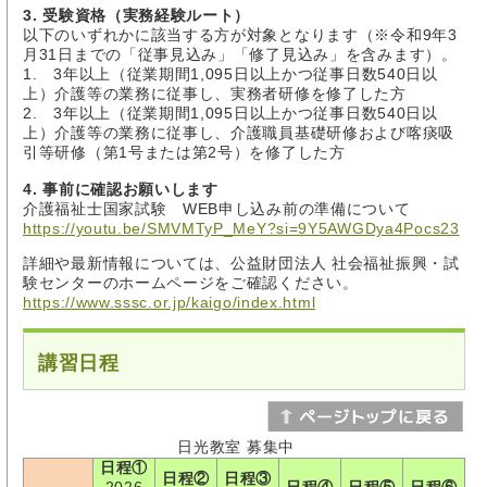
3. 受験資格（実務経験ルート）
以下のいずれかに該当する方が対象となります（※令和9年3
月31日までの「従事見込み」「修了見込み」を含みます）。
1. 3年以上（従業期間1,095日以上かつ従事日数540日以
上）介護等の業務に従事し、実務者研修を修了した方
2. 3年以上（従業期間1,095日以上かつ従事日数540日以
上）介護等の業務に従事し、介護職員基礎研修および喀痰吸
引等研修（第1号または第2号）を修了した方
4. 事前に確認お願いします
介護福祉士国家試験 WEB申し込み前の準備について
https://youtu.be/SMVMTyP_MeY?si=9Y5AWGDya4Pocs23
詳細や最新情報については、公益財団法人 社会福祉振興・試
験センターのホームページをご確認ください。
https://www.sssc.or.jp/kaigo/index.html
講習日程
日光教室 募集中
日程①
日程②
日程③