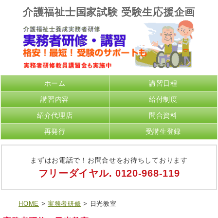
介護福祉士国家試験 受験生応援企画
ホーム
講習日程
講習内容
給付制度
紹介代理店
問合資料
再発行
受講生登録
まずはお電話で！お問合せをお待ちしております
フリーダイヤル.
0120-968-119
HOME
>
実務者研修
> 日光教室