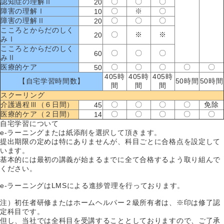
認知症の理解Ⅱ
〇
〇
〇
20
障害の理解Ⅰ
〇
※
〇
10
障害の理解Ⅱ
〇
〇
〇
20
こころとからだのしく
〇
※
※
20
みⅠ
こころとからだのしく
〇
〇
〇
60
みⅡ
医療的ケア
〇
〇
〇
〇
〇
50
405時
405時
405時
【自宅学習時間数】
50時間
50時間
間
間
間
スクーリング
介護過程Ⅲ（６日間）
〇
〇
〇
〇
免除
45
医療的ケア（２日間）
〇
〇
〇
〇
〇
14
自宅学習について
e-ラーニングまたは紙添削を選択して頂きます。
提出期限の定めは特にありませんが、科目ごとに合格点を設定して
います。
基本的には最初の講義が始まるまでに全て合格するよう取り組んで
ください。
e-ラーニングはLMSによる進捗管理を行っております。
注）初任者研修またはホームヘルパー２級所有者は、※印は修了認
定科目です。
但し、当社では全科目を受講することとしておりますので、ご了承