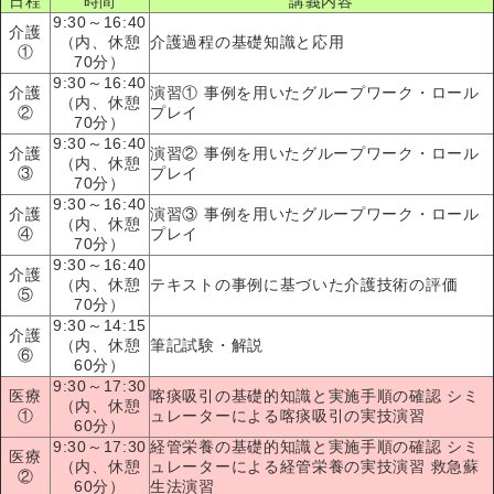
日程
時間
講義内容
9:30～16:40
介護
（内、休憩
介護過程の基礎知識と応用
①
70分）
9:30～16:40
介護
演習① 事例を用いたグループワーク・ロール
（内、休憩
②
プレイ
70分）
9:30～16:40
介護
演習② 事例を用いたグループワーク・ロール
（内、休憩
③
プレイ
70分）
9:30～16:40
介護
演習③ 事例を用いたグループワーク・ロール
（内、休憩
④
プレイ
70分）
9:30～16:40
介護
（内、休憩
テキストの事例に基づいた介護技術の評価
⑤
70分）
9:30～14:15
介護
（内、休憩
筆記試験・解説
⑥
60分）
9:30～17:30
医療
喀痰吸引の基礎的知識と実施手順の確認 シミ
（内、休憩
①
ュレーターによる喀痰吸引の実技演習
60分）
9:30～17:30
経管栄養の基礎的知識と実施手順の確認 シミ
医療
（内、休憩
ュレーターによる経管栄養の実技演習 救急蘇
②
60分）
生法演習