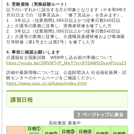
3. 受験資格（実務経験ルート）
以下のいずれかに該当する方が対象となります（※令和9年3
月31日までの「従事見込み」「修了見込み」を含みます）。
1. 3年以上（従業期間1,095日以上かつ従事日数540日以
上）介護等の業務に従事し、実務者研修を修了した方
2. 3年以上（従業期間1,095日以上かつ従事日数540日以
上）介護等の業務に従事し、介護職員基礎研修および喀痰吸
引等研修（第1号または第2号）を修了した方
4. 事前に確認お願いします
介護福祉士国家試験 WEB申し込み前の準備について
https://youtu.be/SMVMTyP_MeY?si=9Y5AWGDya4Pocs23
詳細や最新情報については、公益財団法人 社会福祉振興・試
験センターのホームページをご確認ください。
https://www.sssc.or.jp/kaigo/index.html
講習日程
高松教室 募集中
日程①
日程③
日程④