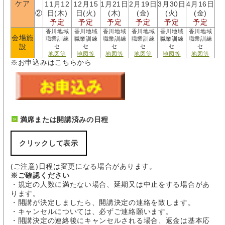
ケア
11月12
12月15
1月21日
2月19日
3月30日
4月16日
②
日(木)
日(火)
(木)
(金)
(火)
(金)
予定
予定
予定
予定
予定
予定
香川地域
香川地域
香川地域
香川地域
香川地域
香川地域
会場施
職業訓練
職業訓練
職業訓練
職業訓練
職業訓練
職業訓練
設
セ
セ
セ
セ
セ
セ
地図等
地図等
地図等
地図等
地図等
地図等
※お申込みはこちらから
満席または開講済みの日程
クリックして表示
(ご注意)日程は変更になる場合があります。
※ご確認ください
・規定の人数に満たない場合、延期又は中止をする場合があ
ります。
・開講が決定しましたら、開講決定の連絡を致します。
・キャンセルについては、必ずご連絡願います。
・開講決定の連絡後にキャンセルされる場合、返金は基本応