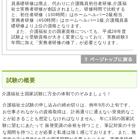
員基礎研修は廃止、代わりに介護職員初任者研修,介護福
祉士実務者研修が創設されました。研修時間で比較する
と、初任者研修（130時間）はホームヘルパー2級相当、
実務者研修（450時間）はホームヘルパー1級,介護職員基
礎研修より上位の資格となります。
また、介護福祉士の国家資格についても、平成28年度
試験より受験資格が大きく変更になっており、実務経験3
年間に加え「実務者研修の修了」が必要となります。
試験の概要
介護福祉士国家試験に万全の体制でのぞみましょう！
介護福祉士試験の申し込みの締め切りは、例年9月の上旬です。
お仕事されながらの資格取得は、計画通りに通えない突発的なこ
とが起きることも想定しなければなりません。 年に1回の国家試
験に望むにあたって 振替受講の余裕を持つこと、筆記対策の十分
な期間を持つことが必要と私達は強く感じております。 また、無
資格の方は最低6カ月の受講期間が必要となります。実務者研修