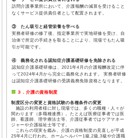
訪問介護事業所において、介護報酬の減算を受けること
なくサービス提供責任者として配置されます。
③ たん吸引と経管栄養を学べる
実務者研修の修了後、指定事業所で実地研修を受け、自
治体で所定の手続きを取ることにより、現場でもたん吸
引が可能です。
④ 義務化される認知症介護基礎研修を免除される
認知症介護基礎研修は、2021年4月の介護報酬改定に伴
って2024年4月から完全に義務化されます。 実務者研修
は認知症介護基礎研修の受講義務免除資格となります。
３．介護の資格制度
制度区分の変更と資格試験の各種条件の変更
施設の利用者様に対し現場では、多くの職種・人々が
関わります（多職種連携）。たとえば医療従事者では医
師、看護師、理学療法士等、介護従事者ではケアマネー
ジャーや介護福祉士等です。
これらの現実を鑑み、介護の資格制度の見直しが平成
25年4月に行われ、ホームヘルパー1級,2級,3級や介護職