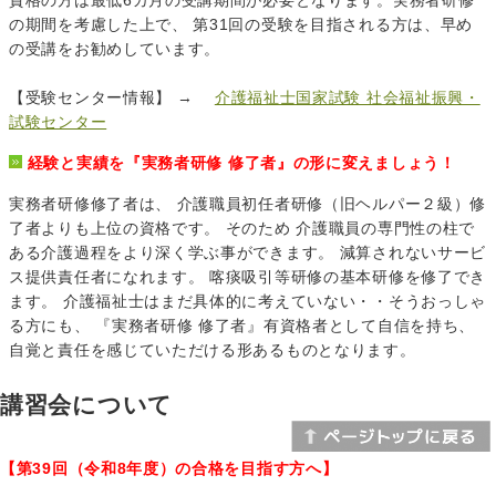
の期間を考慮した上で、 第31回の受験を目指される方は、早め
の受講をお勧めしています。
【受験センター情報】 →
介護福祉士国家試験 社会福祉振興・
試験センター
経験と実績を『実務者研修 修了者』の形に変えましょう！
実務者研修修了者は、 介護職員初任者研修（旧ヘルパー２級）修
了者よりも上位の資格です。 そのため 介護職員の専門性の柱で
ある介護過程をより深く学ぶ事ができます。 減算されないサービ
ス提供責任者になれます。 喀痰吸引等研修の基本研修を修了でき
ます。 介護福祉士はまだ具体的に考えていない・・そうおっしゃ
る方にも、 『実務者研修 修了者』有資格者として自信を持ち、
自覚と責任を感じていただける形あるものとなります。
講習会について
【第39回（令和8年度）の合格を目指す方へ】