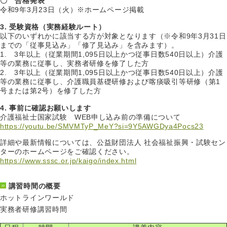
〇 合格発表
令和9年3月23日（火）※ホームページ掲載
3. 受験資格（実務経験ルート）
以下のいずれかに該当する方が対象となります（※令和9年3月31日
までの「従事見込み」「修了見込み」を含みます）。
1. 3年以上（従業期間1,095日以上かつ従事日数540日以上）介護
等の業務に従事し、実務者研修を修了した方
2. 3年以上（従業期間1,095日以上かつ従事日数540日以上）介護
等の業務に従事し、介護職員基礎研修および喀痰吸引等研修（第1
号または第2号）を修了した方
4. 事前に確認お願いします
介護福祉士国家試験 WEB申し込み前の準備について
https://youtu.be/SMVMTyP_MeY?si=9Y5AWGDya4Pocs23
詳細や最新情報については、公益財団法人 社会福祉振興・試験セン
ターのホームページをご確認ください。
https://www.sssc.or.jp/kaigo/index.html
講習時間の概要
ホットラインワールド
実務者研修講習時間