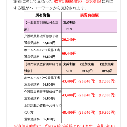
施者に対して支払った
教育訓練経費の一定の割合
に相当
する額がハローワークから支給されます。
所有資格
実質負担額
【一般教育訓練給付金対
支給割合
象】
20%
介護職員基礎研修修了者
26,240円
通常受講料
32,800円
ホームヘルパー1級修了者
69,440円
通常受講料
86,800円
【専門実践教育訓練給付金
支給割合
(追加支給
(追加支給
対象】
50％
20％)①
10％)②
ホームヘルパー2級修了者
43,400円
(26,040円)
(17,360円)
通常受講料
86,800円
介護職員初任者研修修了者
43,400円
(26,040円)
(17,360円)
通常受講料
86,800円
上記記載の資格をお持ちで
48,400円
(29,040円)
(19,360円)
ない方
通常受講料
96,800円
※追加支給②は、①の支給が前提となります。令和6年10