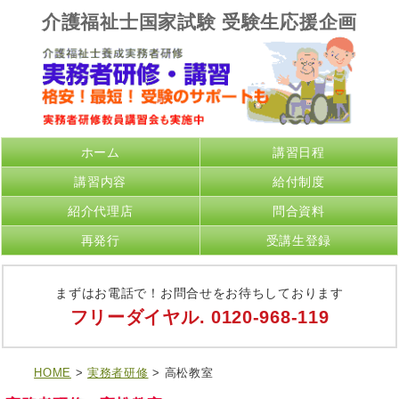
介護福祉士国家試験 受験生応援企画
ホーム
講習日程
講習内容
給付制度
紹介代理店
問合資料
再発行
受講生登録
まずはお電話で！お問合せをお待ちしております
フリーダイヤル.
0120-968-119
HOME
>
実務者研修
> 高松教室