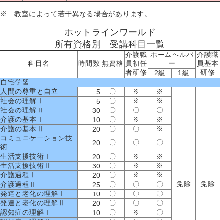
※ 教室によって若干異なる場合があります。
ホットラインワールド
所有資格別 受講科目一覧
介護職
ホームヘルパ
介護職
科目名
時間数
無資格
員初任
ー
員基本
者研修
研修
2級
1級
自宅学習
人間の尊重と自立
〇
※
※
5
社会の理解Ⅰ
〇
※
※
5
社会の理解Ⅱ
〇
〇
〇
30
介護の基本Ⅰ
〇
※
※
10
介護の基本Ⅱ
〇
〇
※
20
コミュニケーション技
〇
〇
〇
20
術
生活支援技術Ⅰ
〇
※
※
20
生活支援技術Ⅱ
〇
※
※
30
介護過程Ⅰ
〇
※
※
20
免除
免除
介護過程Ⅱ
〇
〇
〇
25
発達と老化の理解Ⅰ
〇
〇
〇
10
発達と老化の理解Ⅱ
〇
〇
〇
20
認知症の理解Ⅰ
〇
※
〇
10