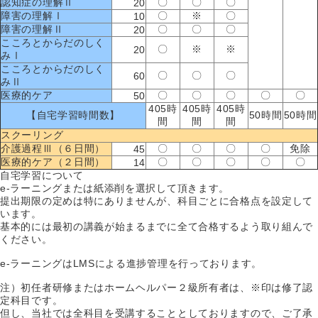
認知症の理解Ⅱ
〇
〇
〇
20
障害の理解Ⅰ
〇
※
〇
10
障害の理解Ⅱ
〇
〇
〇
20
こころとからだのしく
〇
※
※
20
みⅠ
こころとからだのしく
〇
〇
〇
60
みⅡ
医療的ケア
〇
〇
〇
〇
〇
50
405時
405時
405時
【自宅学習時間数】
50時間
50時間
間
間
間
スクーリング
介護過程Ⅲ（６日間）
〇
〇
〇
〇
免除
45
医療的ケア（２日間）
〇
〇
〇
〇
〇
14
自宅学習について
e-ラーニングまたは紙添削を選択して頂きます。
提出期限の定めは特にありませんが、科目ごとに合格点を設定して
います。
基本的には最初の講義が始まるまでに全て合格するよう取り組んで
ください。
e-ラーニングはLMSによる進捗管理を行っております。
注）初任者研修またはホームヘルパー２級所有者は、※印は修了認
定科目です。
但し、当社では全科目を受講することとしておりますので、ご了承